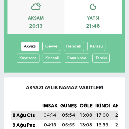
AKŞAM
YATSI
20:13
21:46
Akyazı
Geyve
Hendek
Karasu
Kaynarca
Kocaali
Pamukova
Taraklı
AKYAZI AYLIK NAMAZ VAKITLERI
İMSAK
GÜNEŞ
ÖĞLE
İKINDI
AKŞA
8 Ağu Cts
04:14
05:54
13:08
17:00
20:13
9 Ağu Paz
04:15
05:55
13:08
16:59
20:12