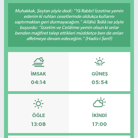
SPOR
Muhakkak, Şeytan şöyle dedi: "Yâ Rabbi! İzzetine yemin
ederim ki ruhları cesetlerinde oldukça kullarını
saptırmaktan geri durmayacağım." Allâhü Teâlâ ise şöyle
ULUSAL
buyurdu: "İzzetim ve Celâlime yemin olsun ki onlar
benden mağfiret talep ettikleri müddetçe ben de onları
affetmeye devam edeceğim." (Hadis-i Şerif)
İLÇELERİMİZ
RESMİ İLAN
İMSAK
GÜNEŞ
04:14
05:54
ÖĞLE
İKINDI
13:08
17:00