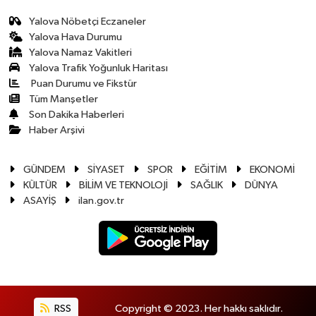
Yalova Nöbetçi Eczaneler
Yalova Hava Durumu
Yalova Namaz Vakitleri
Yalova Trafik Yoğunluk Haritası
Puan Durumu ve Fikstür
Tüm Manşetler
Son Dakika Haberleri
Haber Arşivi
GÜNDEM
SİYASET
SPOR
EĞİTİM
EKONOMİ
KÜLTÜR
BİLİM VE TEKNOLOJİ
SAĞLIK
DÜNYA
ASAYİŞ
ilan.gov.tr
RSS
Copyright © 2023. Her hakkı saklıdır.