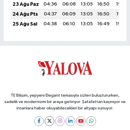
23 Ağu Paz
04:36
06:08
13:05
16:50
19:52
24 Ağu Pts
04:37
06:09
13:05
16:50
19:51
25 Ağu Sal
04:38
06:10
13:05
16:49
19:49
TE Bilişim, yepyeni Elegant temasıyla sizleri buluştururken,
sadelik ve modernizmi bir araya getiriyor. Şatafattan kaçınıyor ve
insanlara haber okuyabilecekleri bir altyapı sunuyor.