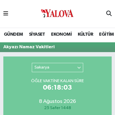
GÜNDEM
Yalova Nöbetçi Eczaneler
SİYASET
Yalova Hava Durumu
GÜNDEM
SİYASET
EKONOMİ
KÜLTÜR
EĞİTİM
EKONOMİ
Yalova Namaz Vakitleri
Akyazı Namaz Vakitleri
KÜLTÜR
Yalova Trafik Yoğunluk Haritası
Sakarya
EĞİTİM
Puan Durumu ve Fikstür
ÖĞLE VAKTİNE KALAN SÜRE
BİLİM VE TEKNOLOJİ
Tüm Manşetler
06:18:03
ASAYİŞ
Son Dakika Haberleri
8 Ağustos 2026
25 Safer 1448
SAĞLIK
Haber Arşivi