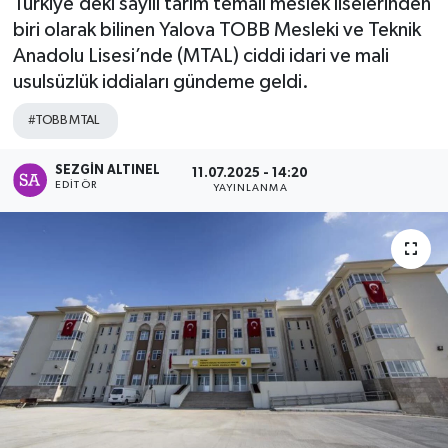
Türkiye’deki sayılı tarım temalı meslek liselerinden
biri olarak bilinen Yalova TOBB Mesleki ve Teknik
SPOR
Anadolu Lisesi’nde (MTAL) ciddi idari ve mali
usulsüzlük iddiaları gündeme geldi.
ULUSAL
#TOBB MTAL
İLÇELERİMİZ
SEZGIN ALTINEL
11.07.2025 - 14:20
RESMİ İLAN
EDITÖR
YAYINLANMA