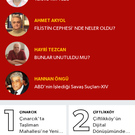
AHMET AKYOL
FİLİSTİN CEPHESİ’ NDE NELER OLDU?
HAYRI TEZCAN
BUNLAR UNUTULDU MU?
HANNAN ÖNGÜ
ABD'nin İşlediği Savaş Suçları-XIV
1
2
ÇINARCIK
ÇİFTLİKKÖY
Çınarcık'ta
Çiftlikköy'ün
Taşliman
Dijital
Mahallesi'ne Yeni
Dönüşümünde