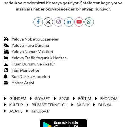
sadelik ve modernizmi bir araya getiriyor. Şatafattan kaçınıyor ve
insanlara haber okuyabilecekleri bir altyapı sunuyor.
Yalova Nöbetçi Eczaneler
Yalova Hava Durumu
Yalova Namaz Vakitleri
Yalova Trafik Yoğunluk Haritası
Puan Durumu ve Fikstür
Tüm Manşetler
Son Dakika Haberleri
Haber Arşivi
GÜNDEM
SİYASET
SPOR
EĞİTİM
EKONOMİ
KÜLTÜR
BİLİM VE TEKNOLOJİ
SAĞLIK
DÜNYA
ASAYİŞ
ilan.gov.tr