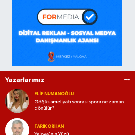
Yazarlarımız
ELİF NUMANOĞLU
Göğüs ameliyatı sonrası spora ne zaman
dönülür?
TARIK ORHAN
Yalova'nın Yüzü