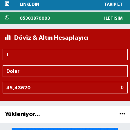
LINKEDIN
TAKIP ET
05303870003
İLETIŞIM
Döviz & Altın Hesaplayıcı
₺
Yükleniyor...