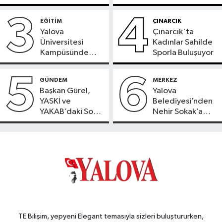
Ortak ATM
Yeni Dönem
Hizmete Girdi
Başladı
3
4
EĞİTİM
ÇINARCIK
Yalova
Çınarcık'ta
Üniversitesi
Kadınlar Sahilde
Kampüsünde
Sporla Buluşuyor
Doğaya Sülün
Salındı
5
6
GÜNDEM
MERKEZ
Başkan Gürel,
Yalova
YASKİ ve
Belediyesi’nden
YAKAB’daki Son
Nehir Sokak’a
Durumu Açıkladı
Konforlu Dokunuş
TE Bilişim, yepyeni Elegant temasıyla sizleri buluştururken,