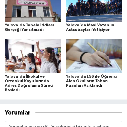
Yalova'da Tabela İddiası
Yalova'da Mavi Vatan'ın
Gerçeği Yansıtmadı
Astsubayları Yetişiyor
Yalova'da İlkokul ve
Yalova’da LGS ile Öğrenci
Ortaokul Kayıtlarında
Alan Okulların Taban
Adres Doğrulama Süreci
Puanları Açıklandı
Başladı
Yorumlar