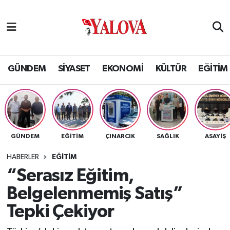
GÜNDEM
Yalova Nöbetçi Eczaneler
SİYASET
Yalova Hava Durumu
GÜNDEM
SİYASET
EKONOMİ
KÜLTÜR
EĞİTİM
EKONOMİ
Yalova Namaz Vakitleri
KÜLTÜR
Yalova Trafik Yoğunluk Haritası
GÜNDEM
EĞİTİM
ÇINARCIK
SAĞLIK
ASAYİŞ
EĞİTİM
Puan Durumu ve Fikstür
HABERLER
EĞİTİM
BİLİM VE TEKNOLOJİ
Tüm Manşetler
“Serasız Eğitim,
Belgelenmemiş Satış”
ASAYİŞ
Son Dakika Haberleri
Tepki Çekiyor
SAĞLIK
Haber Arşivi