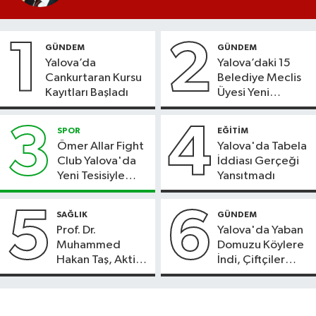
1
2
GÜNDEM
GÜNDEM
Yalova’da
Yalova’daki 15
Cankurtaran Kursu
Belediye Meclis
Kayıtları Başladı
Üyesi Yeni
Parti’ye Geçiyor
3
4
SPOR
EĞİTİM
Ömer Allar Fight
Yalova'da Tabela
Club Yalova'da
İddiası Gerçeği
Yeni Tesisiyle
Yansıtmadı
Hizmete Başladı
5
6
SAĞLIK
GÜNDEM
Prof. Dr.
Yalova'da Yaban
Muhammed
Domuzu Köylere
Hakan Taş, Aktif
İndi, Çiftçiler
International
Endişeli!
Hospital’da
Hasta Kabulüne