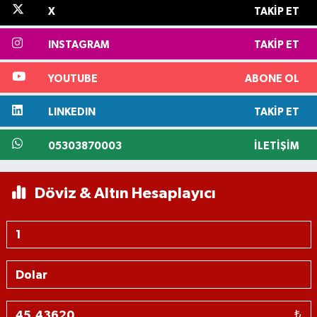
X
TAKIP ET
INSTAGRAM
TAKIP ET
YOUTUBE
ABONE OL
LINKEDIN
TAKIP ET
05303870003
İLETIŞIM
Döviz & Altın Hesaplayıcı
₺