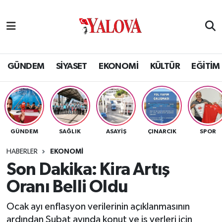
GÜNDEM
Yalova Nöbetçi Eczaneler
SİYASET
Yalova Hava Durumu
GÜNDEM
SİYASET
EKONOMİ
KÜLTÜR
EĞİTİM
EKONOMİ
Yalova Namaz Vakitleri
KÜLTÜR
Yalova Trafik Yoğunluk Haritası
GÜNDEM
SAĞLIK
ASAYİŞ
ÇINARCIK
SPOR
EĞİTİM
Puan Durumu ve Fikstür
HABERLER
EKONOMİ
BİLİM VE TEKNOLOJİ
Tüm Manşetler
Son Dakika: Kira Artış
Oranı Belli Oldu
ASAYİŞ
Son Dakika Haberleri
Ocak ayı enflasyon verilerinin açıklanmasının
SAĞLIK
Haber Arşivi
ardından Şubat ayında konut ve iş yerleri için