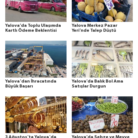
Yalova’da Toplu Ulaşımda
Yalova Merkez Pazar
Kartlı Ödeme Beklentisi
Yeri’nde Talep Düştü
Yalova'dan İhracatında
Yalova’da Balık Bol Ama
Büyük Başarı
Satışlar Durgun
3 Ağustos'ta Yalova'da
Yalova’da Sebze ve Meyve