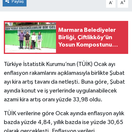
Paylaş
-
+
A
A
Marmara Belediyeler
Birliği, Çiftlikköy’ün
Yosun Kompostunu
İnceledi
Türkiye İstatistik Kurumu’nun (TÜİK) Ocak ayı
enflasyon rakamlarını açıklamasıyla birlikte Şubat
ayı kira artış tavanı da netleşti. Buna göre, Şubat
ayında konut ve iş yerlerinde uygulanabilecek
azami kira artış oranı yüzde 33,98 oldu.
TÜİK verilerine göre Ocak ayında enflasyon aylık
bazda yüzde 4,84, yıllık bazda ise yüzde 30,65
olarak gerçekleşti. Enflasyon verileri