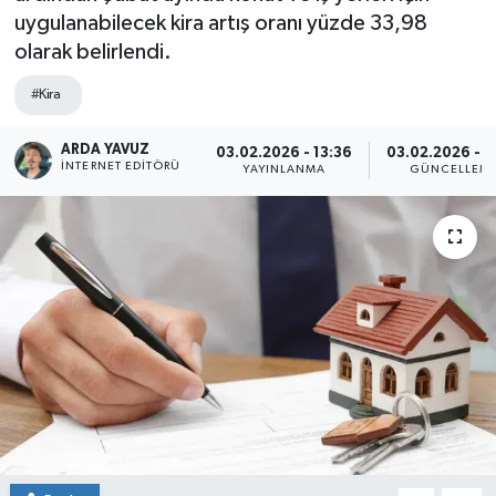
uygulanabilecek kira artış oranı yüzde 33,98
SPOR
olarak belirlendi.
ULUSAL
#Kira
İLÇELERİMİZ
ARDA YAVUZ
03.02.2026 - 13:36
03.02.2026 - 1
İNTERNET EDITÖRÜ
YAYINLANMA
GÜNCELLEM
RESMİ İLAN