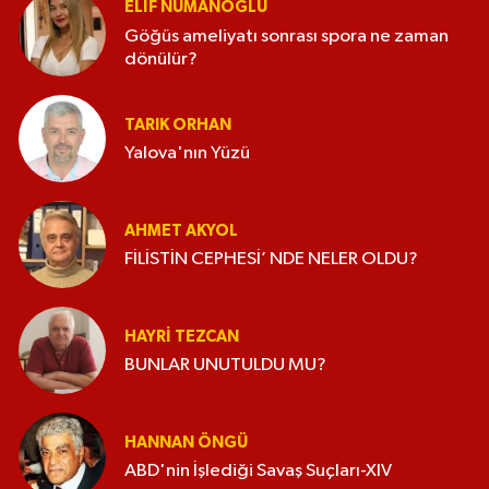
ELİF NUMANOĞLU
Göğüs ameliyatı sonrası spora ne zaman
dönülür?
TARIK ORHAN
Yalova'nın Yüzü
AHMET AKYOL
FİLİSTİN CEPHESİ’ NDE NELER OLDU?
HAYRI TEZCAN
BUNLAR UNUTULDU MU?
HANNAN ÖNGÜ
ABD'nin İşlediği Savaş Suçları-XIV