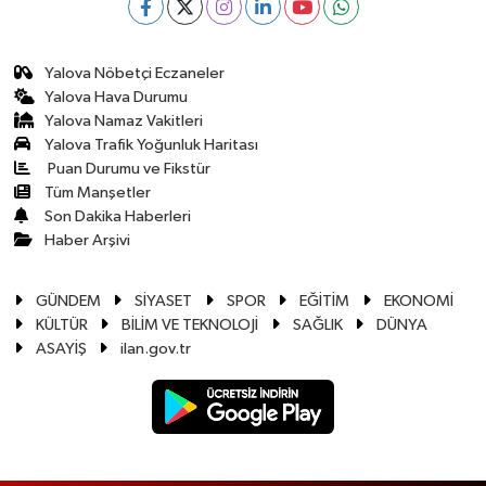
Yalova Nöbetçi Eczaneler
Yalova Hava Durumu
Yalova Namaz Vakitleri
Yalova Trafik Yoğunluk Haritası
Puan Durumu ve Fikstür
Tüm Manşetler
Son Dakika Haberleri
Haber Arşivi
GÜNDEM
SİYASET
SPOR
EĞİTİM
EKONOMİ
KÜLTÜR
BİLİM VE TEKNOLOJİ
SAĞLIK
DÜNYA
ASAYİŞ
ilan.gov.tr