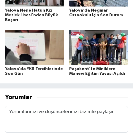
Yalova Nene Hatun Kız
Yalova’da Negmar
Meslek Lisesi'nden Büyük
Ortaokulu İçin Son Durum
Başarı
Yalova’da YKS Tercihlerinde
Paşakent’te Miniklere
Son Gün
Manevi Eğitim Yuvası Açıldı
Yorumlar