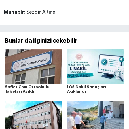
Muhabir:
Sezgin Altınel
Bunlar da ilginizi çekebilir
Saffet Çam Ortaokulu
LGS Nakil Sonuçları
Tabelası Asıldı
Açıklandı