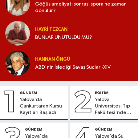
Göğüs ameliyatı sonrası spora ne zaman
dönülür?
HAYRI TEZCAN
BUNLAR UNUTULDU MU?
HANNAN ÖNGÜ
ABD'nin İşlediği Savaş Suçları-XIV
1
2
GÜNDEM
EĞİTİM
Yalova’da
Yalova
Cankurtaran Kursu
Üniversitesi Tıp
Kayıtları Başladı
Fakültesi'nde
Yeni Dönem
GÜNDEM
GÜNDEM
Yalova'da
Yalova’da Su