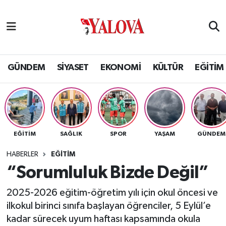
GÜNDEM
Yalova Nöbetçi Eczaneler
SİYASET
Yalova Hava Durumu
GÜNDEM
SİYASET
EKONOMİ
KÜLTÜR
EĞİTİM
EKONOMİ
Yalova Namaz Vakitleri
KÜLTÜR
Yalova Trafik Yoğunluk Haritası
EĞİTİM
SAĞLIK
SPOR
YAŞAM
GÜNDEM
EĞİTİM
Puan Durumu ve Fikstür
HABERLER
EĞİTİM
BİLİM VE TEKNOLOJİ
Tüm Manşetler
“Sorumluluk Bizde Değil”
2025-2026 eğitim-öğretim yılı için okul öncesi ve
ASAYİŞ
Son Dakika Haberleri
ilkokul birinci sınıfa başlayan öğrenciler, 5 Eylül’e
kadar sürecek uyum haftası kapsamında okula
SAĞLIK
Haber Arşivi