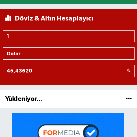
Döviz & Altın Hesaplayıcı
₺
Yükleniyor...