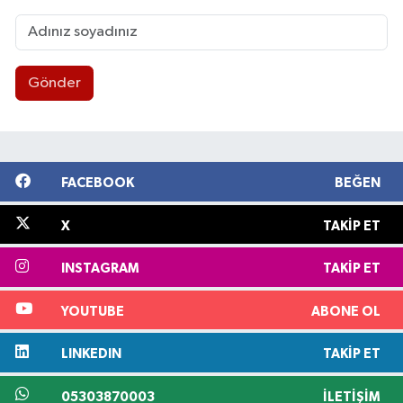
Gönder
FACEBOOK
BEĞEN
X
TAKIP ET
INSTAGRAM
TAKIP ET
YOUTUBE
ABONE OL
LINKEDIN
TAKIP ET
05303870003
İLETIŞIM