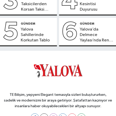
3
4
Taksicilerden
Kesintisi
Korsan Taksi
Duyurusu
Tepkisi
5
6
GÜNDEM
GÜNDEM
Yalova
Yalova’da
Sahillerinde
Delmece
Korkutan Tablo
Yaylası’nda Renkli
Aile Kampı
TE Bilişim, yepyeni Elegant temasıyla sizleri buluştururken,
sadelik ve modernizmi bir araya getiriyor. Şatafattan kaçınıyor ve
insanlara haber okuyabilecekleri bir altyapı sunuyor.