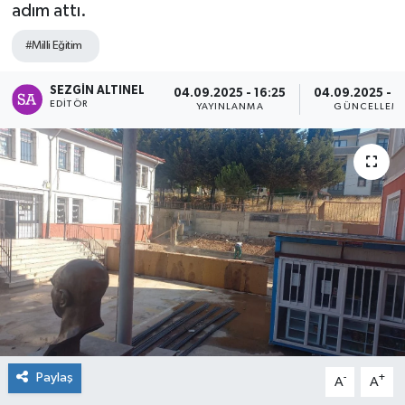
adım attı.
SPOR
#Milli Eğitim
ULUSAL
SEZGIN ALTINEL
04.09.2025 - 16:25
04.09.2025 - 1
EDITÖR
YAYINLANMA
GÜNCELLEM
İLÇELERİMİZ
RESMİ İLAN
Paylaş
-
+
A
A