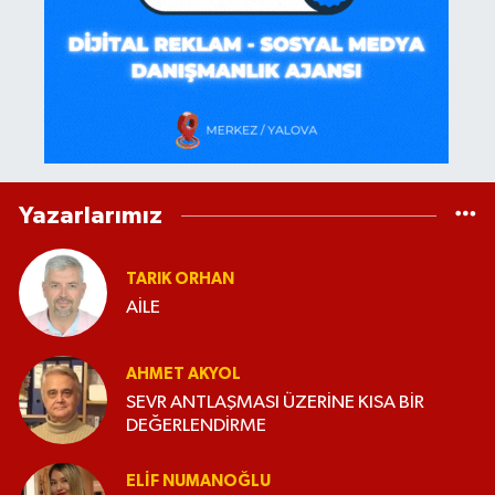
Yazarlarımız
TARIK ORHAN
AİLE
AHMET AKYOL
SEVR ANTLAŞMASI ÜZERİNE KISA BİR
DEĞERLENDİRME
ELİF NUMANOĞLU