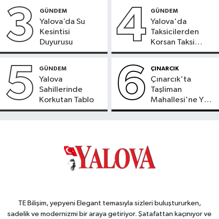
3
4
GÜNDEM
GÜNDEM
Yalova’da Su
Yalova'da
Kesintisi
Taksicilerden
Duyurusu
Korsan Taksi
Tepkisi
5
6
GÜNDEM
ÇINARCIK
Yalova
Çınarcık'ta
Sahillerinde
Taşliman
Korkutan Tablo
Mahallesi'ne Yeni
Ortak ATM
Hizmete Girdi
TE Bilişim, yepyeni Elegant temasıyla sizleri buluştururken,
sadelik ve modernizmi bir araya getiriyor. Şatafattan kaçınıyor ve