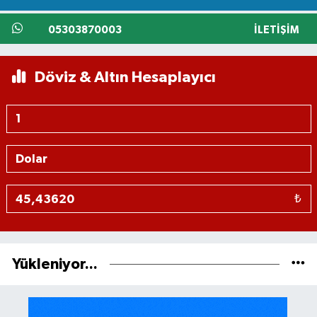
05303870003
İLETIŞIM
Döviz & Altın Hesaplayıcı
₺
Yükleniyor...