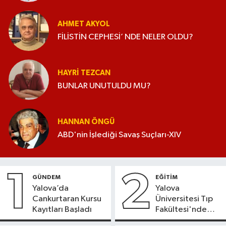
AHMET AKYOL
FİLİSTİN CEPHESİ’ NDE NELER OLDU?
HAYRI TEZCAN
BUNLAR UNUTULDU MU?
HANNAN ÖNGÜ
ABD'nin İşlediği Savaş Suçları-XIV
1
2
GÜNDEM
EĞİTİM
Yalova’da
Yalova
Cankurtaran Kursu
Üniversitesi Tıp
Kayıtları Başladı
Fakültesi'nde
Yeni Dönem