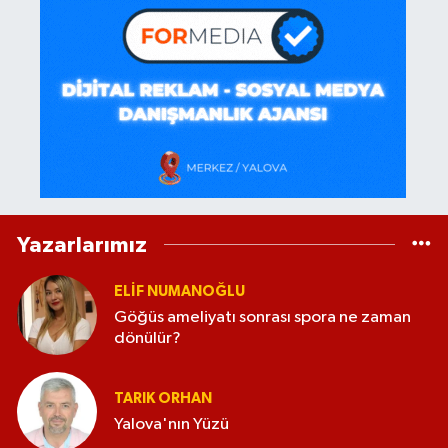
Yazarlarımız
ELİF NUMANOĞLU
Göğüs ameliyatı sonrası spora ne zaman
dönülür?
TARIK ORHAN
Yalova'nın Yüzü