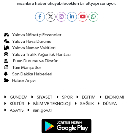
insanlara haber okuyabilecekleri bir altyapı sunuyor.
Yalova Nöbetçi Eczaneler
Yalova Hava Durumu
Yalova Namaz Vakitleri
Yalova Trafik Yoğunluk Haritası
Puan Durumu ve Fikstür
Tüm Manşetler
Son Dakika Haberleri
Haber Arşivi
GÜNDEM
SİYASET
SPOR
EĞİTİM
EKONOMİ
KÜLTÜR
BİLİM VE TEKNOLOJİ
SAĞLIK
DÜNYA
ASAYİŞ
ilan.gov.tr