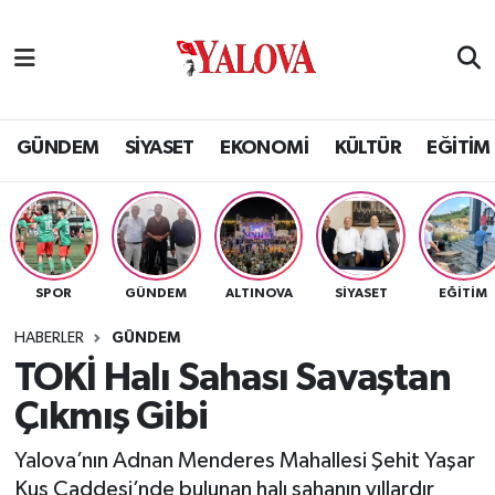
GÜNDEM
Yalova Nöbetçi Eczaneler
SİYASET
Yalova Hava Durumu
GÜNDEM
SİYASET
EKONOMİ
KÜLTÜR
EĞİTİM
EKONOMİ
Yalova Namaz Vakitleri
KÜLTÜR
Yalova Trafik Yoğunluk Haritası
SPOR
GÜNDEM
ALTINOVA
SİYASET
EĞİTİM
EĞİTİM
Puan Durumu ve Fikstür
HABERLER
GÜNDEM
BİLİM VE TEKNOLOJİ
Tüm Manşetler
TOKİ Halı Sahası Savaştan
Çıkmış Gibi
ASAYİŞ
Son Dakika Haberleri
Yalova’nın Adnan Menderes Mahallesi Şehit Yaşar
SAĞLIK
Haber Arşivi
Kuş Caddesi’nde bulunan halı sahanın yıllardır