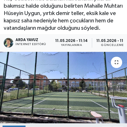
bakımsız halde olduğunu belirten Mahalle Muhtarı
SPOR
Hüseyin Uygun, yırtık demir teller, eksik kale ve
kapısız saha nedeniyle hem çocukların hem de
ULUSAL
vatandaşların mağdur olduğunu söyledi.
İLÇELERİMİZ
ARDA YAVUZ
11.05.2026 - 11:14
11.05.2026 - 11:2
İNTERNET EDITÖRÜ
YAYINLANMA
GÜNCELLEME
RESMİ İLAN