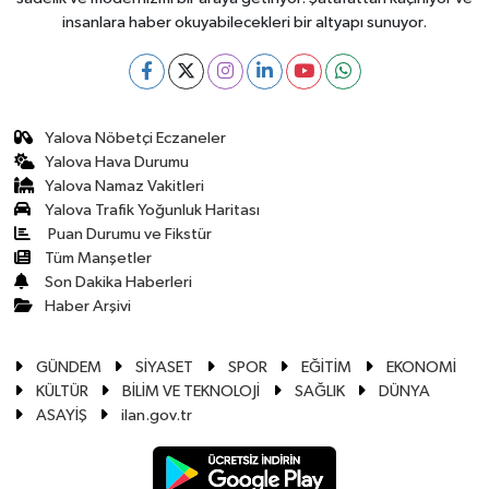
insanlara haber okuyabilecekleri bir altyapı sunuyor.
Yalova Nöbetçi Eczaneler
Yalova Hava Durumu
Yalova Namaz Vakitleri
Yalova Trafik Yoğunluk Haritası
Puan Durumu ve Fikstür
Tüm Manşetler
Son Dakika Haberleri
Haber Arşivi
GÜNDEM
SİYASET
SPOR
EĞİTİM
EKONOMİ
KÜLTÜR
BİLİM VE TEKNOLOJİ
SAĞLIK
DÜNYA
ASAYİŞ
ilan.gov.tr