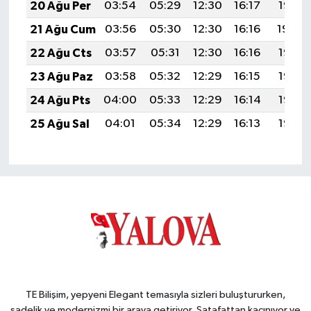
20 Ağu Per
03:54
05:29
12:30
16:17
19:21
21 Ağu Cum
03:56
05:30
12:30
16:16
19:20
22 Ağu Cts
03:57
05:31
12:30
16:16
19:18
23 Ağu Paz
03:58
05:32
12:29
16:15
19:17
24 Ağu Pts
04:00
05:33
12:29
16:14
19:15
25 Ağu Sal
04:01
05:34
12:29
16:13
19:14
TE Bilişim, yepyeni Elegant temasıyla sizleri buluştururken,
sadelik ve modernizmi bir araya getiriyor. Şatafattan kaçınıyor ve