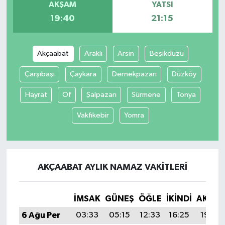
AKŞAM
YATSI
19:40
21:15
Akçaabat
Araklı
Arsin
Beşikdüzü
Çarşıbaşı
Çaykara
Dernekpazarı
Düzköy
Hayrat
Of
Şalpazarı
Sürmene
Tonya
Vakfıkebir
Yomra
AKÇAABAT AYLIK NAMAZ VAKITLERI
İMSAK
GÜNEŞ
ÖĞLE
İKINDI
AKŞA
6 Ağu Per
03:33
05:15
12:33
16:25
19:40