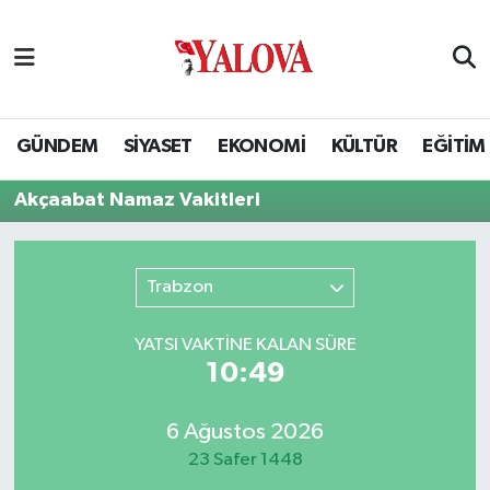
GÜNDEM
Yalova Nöbetçi Eczaneler
SİYASET
Yalova Hava Durumu
GÜNDEM
SİYASET
EKONOMİ
KÜLTÜR
EĞİTİM
EKONOMİ
Yalova Namaz Vakitleri
Akçaabat Namaz Vakitleri
KÜLTÜR
Yalova Trafik Yoğunluk Haritası
Trabzon
EĞİTİM
Puan Durumu ve Fikstür
YATSI VAKTİNE KALAN SÜRE
BİLİM VE TEKNOLOJİ
Tüm Manşetler
10:49
ASAYİŞ
Son Dakika Haberleri
6 Ağustos 2026
23 Safer 1448
SAĞLIK
Haber Arşivi