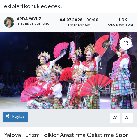
ekipleri konuk edecek.
SPOR
ARDA YAVUZ
04.07.2026 - 00:00
1 DK
İNTERNET EDITÖRÜ
YAYINLANMA
OKUNMA SÜRES
ULUSAL
İLÇELERİMİZ
RESMİ İLAN
Paylaş
-
+
A
A
Yalova Turizm Folklor Araştırma Geliştirme Spor