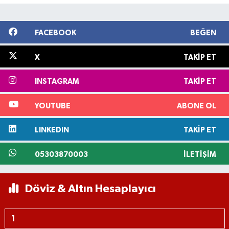
FACEBOOK
BEĞEN
X
TAKIP ET
INSTAGRAM
TAKIP ET
YOUTUBE
ABONE OL
LINKEDIN
TAKIP ET
05303870003
İLETIŞIM
Döviz & Altın Hesaplayıcı