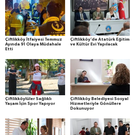
Çiftlikköy İtfaiyesi Temmuz
Çiftlikköy’de Atatürk Eğitim
Ayında 91 Olaya Müdahale
ve Kültür Evi Yapılacak
Etti
Çiftlikköylüler Sağlıklı
Çiftlikköy Belediyesi Sosyal
Yaşam İçin Spor Yapıyor
Hizmetleriyle Gönüllere
Dokunuyor