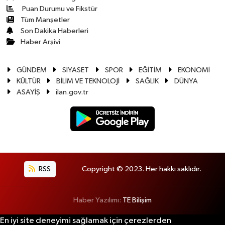
Puan Durumu ve Fikstür
Tüm Manşetler
Son Dakika Haberleri
Haber Arşivi
GÜNDEM
SİYASET
SPOR
EĞİTİM
EKONOMİ
KÜLTÜR
BİLİM VE TEKNOLOJİ
SAĞLIK
DÜNYA
ASAYİŞ
ilan.gov.tr
RSS
Copyright © 2023. Her hakkı saklıdır.
Haber Yazılımı:
TE Bilişim
En iyi site deneyimi sağlamak için çerezlerden