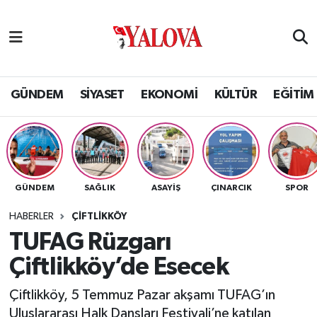
GÜNDEM
Yalova Nöbetçi Eczaneler
SİYASET
Yalova Hava Durumu
GÜNDEM
SİYASET
EKONOMİ
KÜLTÜR
EĞİTİM
EKONOMİ
Yalova Namaz Vakitleri
KÜLTÜR
Yalova Trafik Yoğunluk Haritası
GÜNDEM
SAĞLIK
ASAYİŞ
ÇINARCIK
SPOR
EĞİTİM
Puan Durumu ve Fikstür
HABERLER
ÇİFTLİKKÖY
BİLİM VE TEKNOLOJİ
Tüm Manşetler
TUFAG Rüzgarı
Çiftlikköy’de Esecek
ASAYİŞ
Son Dakika Haberleri
Çiftlikköy, 5 Temmuz Pazar akşamı TUFAG’ın
SAĞLIK
Haber Arşivi
Uluslararası Halk Dansları Festivali’ne katılan