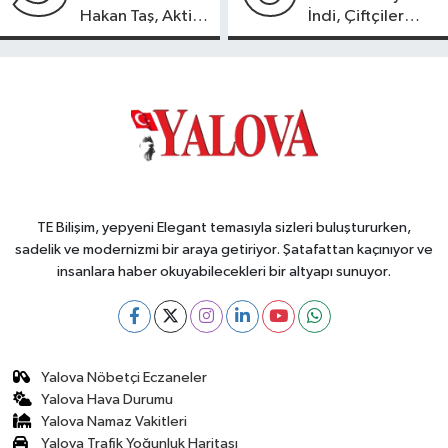
Hakan Taş, Aktif
İndi, Çiftçiler
International
Endişeli!
Hospital’da
Hasta Kabulüne
Başladı
TE Bilişim, yepyeni Elegant temasıyla sizleri buluştururken,
sadelik ve modernizmi bir araya getiriyor. Şatafattan kaçınıyor ve
insanlara haber okuyabilecekleri bir altyapı sunuyor.
Yalova Nöbetçi Eczaneler
Yalova Hava Durumu
Yalova Namaz Vakitleri
Yalova Trafik Yoğunluk Haritası