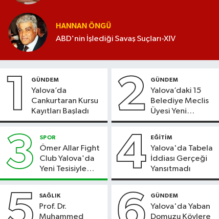
HANNAN ÖNGÜ
ABD'nin İşlediği Savaş Suçları-XIV
1
2
GÜNDEM
GÜNDEM
Yalova’da
Yalova’daki 15
Cankurtaran Kursu
Belediye Meclis
Kayıtları Başladı
Üyesi Yeni
Parti’ye Geçiyor
3
4
SPOR
EĞİTİM
Ömer Allar Fight
Yalova'da Tabela
Club Yalova'da
İddiası Gerçeği
Yeni Tesisiyle
Yansıtmadı
Hizmete Başladı
5
6
SAĞLIK
GÜNDEM
Prof. Dr.
Yalova'da Yaban
Muhammed
Domuzu Köylere