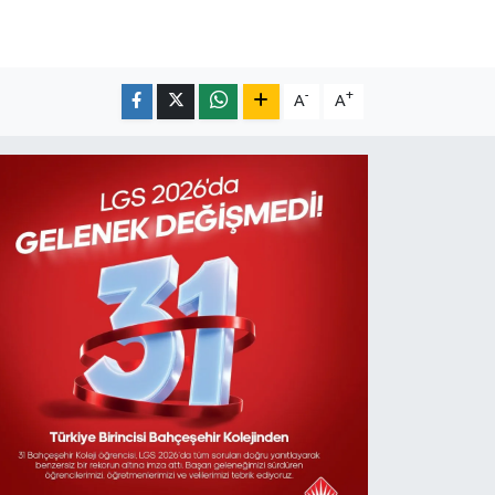
-
+
A
A