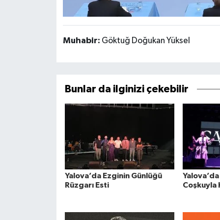
Muhabir:
Göktuğ Doğukan Yüksel
Bunlar da ilginizi çekebilir
Yalova’da Ezginin Günlüğü
Yalova’da 
Rüzgarı Esti
Coşkuyla 