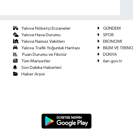
Yalova Nöbetçi Eczaneler
GÜNDEM
Yalova Hava Durumu
SPOR
Yalova Namaz Vakitleri
EKONOMİ
Yalova Trafik Yoğunluk Haritası
BİLİM VE TEKNO
Puan Durumu ve Fikstür
DÜNYA
Tüm Manşetler
ilan.gov.tr
Son Dakika Haberleri
Haber Arşivi