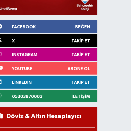
FACEBOOK
BEĞEN
X
TAKIP ET
INSTAGRAM
TAKIP ET
YOUTUBE
ABONE OL
LINKEDIN
TAKIP ET
05303870003
İLETIŞIM
Döviz & Altın Hesaplayıcı