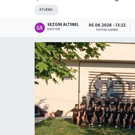
#TUFAG
SPOR
SEZGIN ALTINEL
ULUSAL
05.06.2026 - 13:22
EDITÖR
YAYINLANMA
İLÇELERİMİZ
RESMİ İLAN