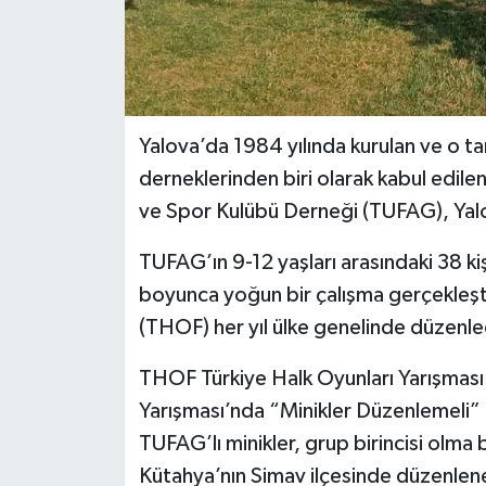
Yalova’da 1984 yılında kurulan ve o tar
derneklerinden biri olarak kabul edile
ve Spor Kulübü Derneği (TUFAG), Yalo
TUFAG’ın 9-12 yaşları arasındaki 38 kişil
boyunca yoğun bir çalışma gerçekleşt
(THOF) her yıl ülke genelinde düzenled
THOF Türkiye Halk Oyunları Yarışmas
Yarışması’nda “Minikler Düzenlemeli” k
TUFAG’lı minikler, grup birincisi olma 
Kütahya’nın Simav ilçesinde düzenlenec