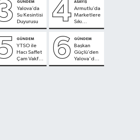
3
4
GÜNDEM
ASAYİŞ
Yalova’da
Armutlu’da
Su Kesintisi
Marketlere
Duyurusu
Sıkı
Denetim
5
6
GÜNDEM
GÜNDEM
YTSO ile
Başkan
Hacı Saffet
Güçlü’den
Çam Vakfı
Yalova'da
Güçlerini
OSB'ler
Birleştirdi
İçin Altyapı
ve Konut
Uyarısı