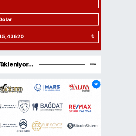
₺
ükleniyor...