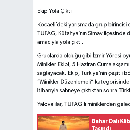
Ekip Yola Çıktı
Kocaeli’deki yarışmada grup birincisi o
TUFAG, Kütahya’nın Simav ilçesinde dü
amacıyla yola çıktı.
Gruplarda olduğu gibi İzmir Yöresi oy
Minikler Ekibi, 5 Haziran Cuma akşamı 
sağlayacak. Ekip, Türkiye’nin çeşitli bö
“Minikler Düzenlemeli” kategorisinde
itibarıyla sahneye çıktıktan sonra Tü
Yalovalılar, TUFAG’lı miniklerden gele
Bahar Dalı Kli
Taşındı