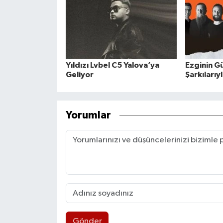
Yıldızı Lvbel C5 Yalova’ya
Ezginin G
Geliyor
Şarkılarıy
Yorumlar
Gönder