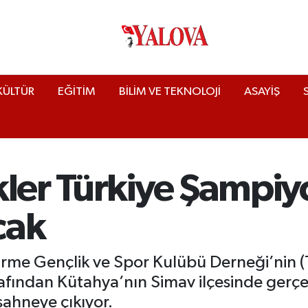
KÜLTÜR
EĞİTİM
BİLİM VE TEKNOLOJİ
ASAYİŞ
kler Türkiye Şampiy
cak
tirme Gençlik ve Spor Kulübü Derneği’nin (
ından Kütahya’nın Simav ilçesinde gerçekle
sahneye çıkıyor.