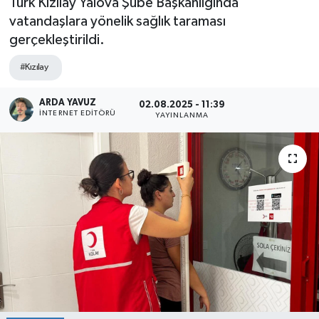
Türk Kızılay Yalova Şube Başkanlığında
vatandaşlara yönelik sağlık taraması
SPOR
gerçekleştirildi.
ULUSAL
#Kızılay
İLÇELERİMİZ
ARDA YAVUZ
02.08.2025 - 11:39
İNTERNET EDITÖRÜ
YAYINLANMA
RESMİ İLAN