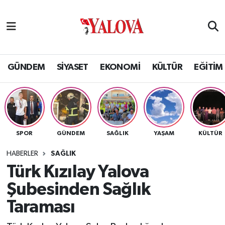
GÜNDEM
Yalova Nöbetçi Eczaneler
SİYASET
Yalova Hava Durumu
GÜNDEM
SİYASET
EKONOMİ
KÜLTÜR
EĞİTİM
EKONOMİ
Yalova Namaz Vakitleri
KÜLTÜR
Yalova Trafik Yoğunluk Haritası
SPOR
GÜNDEM
SAĞLIK
YAŞAM
KÜLTÜR
EĞİTİM
Puan Durumu ve Fikstür
HABERLER
SAĞLIK
BİLİM VE TEKNOLOJİ
Tüm Manşetler
Türk Kızılay Yalova
Şubesinden Sağlık
ASAYİŞ
Son Dakika Haberleri
Taraması
SAĞLIK
Haber Arşivi