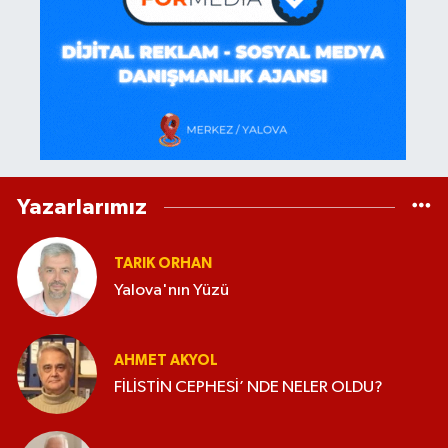
Yazarlarımız
TARIK ORHAN
Yalova'nın Yüzü
AHMET AKYOL
FİLİSTİN CEPHESİ’ NDE NELER OLDU?