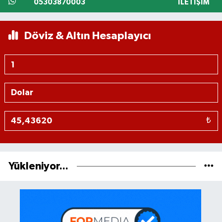
05303870003
İLETIŞIM
Döviz & Altın Hesaplayıcı
₺
Yükleniyor...