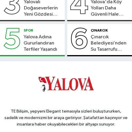
3
4
Yalovalı
Yalova'da Köy
Doğaseverlerin
Yolları Daha
Yeni Gözdesi
Güvenli Hale
Bolu'daki Meyve
Geliyor
Bahçesi
5
6
SPOR
ÇINARCIK
Yalova Adına
Çınarcık
Gururlandıran
Belediyesi’nden
Terfiler Yaşandı
Su Tasarrufu
Çağrısı
TE Bilişim, yepyeni Elegant temasıyla sizleri buluştururken,
sadelik ve modernizmi bir araya getiriyor. Şatafattan kaçınıyor ve
insanlara haber okuyabilecekleri bir altyapı sunuyor.