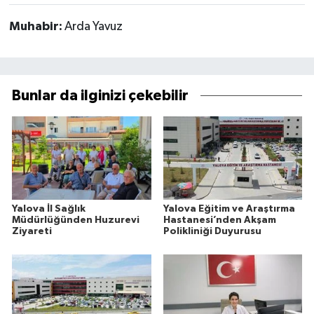
Muhabir:
Arda Yavuz
Bunlar da ilginizi çekebilir
Yalova İl Sağlık
Yalova Eğitim ve Araştırma
Müdürlüğünden Huzurevi
Hastanesi’nden Akşam
Ziyareti
Polikliniği Duyurusu