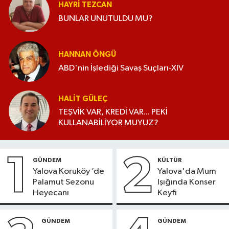
HAYRI TEZCAN
BUNLAR UNUTULDU MU?
HANNAN ÖNGÜ
ABD'nin İşlediği Savaş Suçları-XIV
HALIT GÜLEÇ
TEŞVİK VAR, KREDİ VAR... PEKİ
KULLANABİLİYOR MUYUZ?
1
2
GÜNDEM
KÜLTÜR
Yalova Koruköy ’de
Yalova'da Mum
Palamut Sezonu
Işığında Konser
Heyecanı
Keyfi
GÜNDEM
GÜNDEM