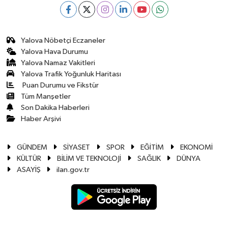
Yalova Nöbetçi Eczaneler
Yalova Hava Durumu
Yalova Namaz Vakitleri
Yalova Trafik Yoğunluk Haritası
Puan Durumu ve Fikstür
Tüm Manşetler
Son Dakika Haberleri
Haber Arşivi
GÜNDEM
SİYASET
SPOR
EĞİTİM
EKONOMİ
KÜLTÜR
BİLİM VE TEKNOLOJİ
SAĞLIK
DÜNYA
ASAYİŞ
ilan.gov.tr