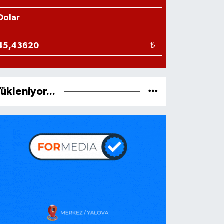
₺
ükleniyor...