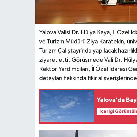
Yalova Valisi Dr. Hülya Kaya, İl Özel İ
ve Turizm Müdürü Ziya Karatekin, üniv
Turizm Çalıştayı’nda yapılacak hazırlık
ziyaret etti. Görüşmede Vali Dr. Hül
Rektör Yardımcıları, İl Özel İdaresi Ge
detayları hakkında fikir alışverişlerind
Yalova’da Bayr
İçeriği Görüntül