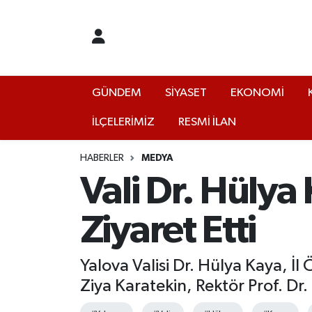
GÜNDEM
Yalova Nöbetçi Eczaneler
SİYASET
Yalova Hava Durumu
GÜNDEM
SİYASET
EKONOMİ
İLÇELERİMİZ
RESMİ İLAN
EKONOMİ
Yalova Namaz Vakitleri
KÜLTÜR
Yalova Trafik Yoğunluk Haritası
HABERLER
MEDYA
Vali Dr. Hülya
EĞİTİM
Puan Durumu ve Fikstür
Ziyaret Etti
BİLİM VE TEKNOLOJİ
Tüm Manşetler
Yalova Valisi Dr. Hülya Kaya, İl
ASAYİŞ
Son Dakika Haberleri
Ziya Karatekin, Rektör Prof. Dr
SAĞLIK
Haber Arşivi