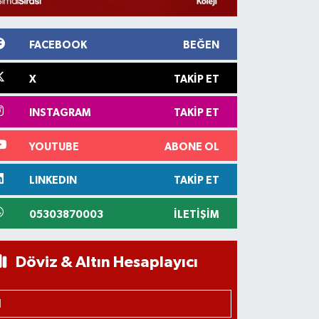
FACEBOOK
BEĞEN
X
TAKIP ET
INSTAGRAM
TAKIP ET
YOUTUBE
ABONE OL
LINKEDIN
TAKIP ET
05303870003
İLETIŞIM
Döviz & Altın Hesaplayıcı