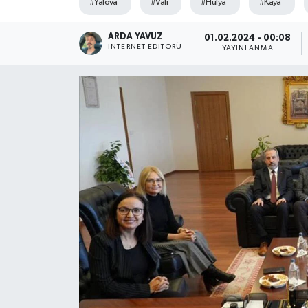
#Yalova
#Vali
#Hülya
#Kaya
SPOR
ARDA YAVUZ
01.02.2024 - 00:08
İNTERNET EDITÖRÜ
YAYINLANMA
ULUSAL
İLÇELERİMİZ
RESMİ İLAN