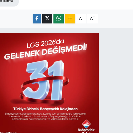
#Turizm
-
+
A
A