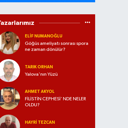
Yazarlarımız
ELİF NUMANOĞLU
Göğüs ameliyatı sonrası spora
ne zaman dönülür?
TARIK ORHAN
Yalova'nın Yüzü
AHMET AKYOL
FİLİSTİN CEPHESİ’ NDE NELER
OLDU?
HAYRI TEZCAN