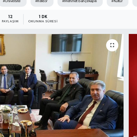
#Üniversite
#Rektör
#Mehmet bahçekapılı
#Kültür
12
1 DK
PAYLAŞIM
OKUNMA SÜRESI