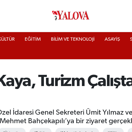
KÜLTÜR
EĞİTİM
BİLİM VE TEKNOLOJİ
ASAYİŞ
 Kaya, Turizm Çalışta
 Özel İdaresi Genel Sekreteri Ümit Yılmaz v
. Mehmet Bahçekapılı’ya bir ziyaret gerçekl