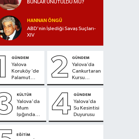
BUNLAR UNUTULDU MU?
HANNAN ÖNGÜ
ABD'nin İşlediği Savaş Suçları-
XIV
1
2
GÜNDEM
GÜNDEM
Yalova
Yalova’da
Koruköy ’de
Cankurtaran
Palamut
Kursu
Sezonu
Kayıtları
Heyecanı
Başladı
3
4
KÜLTÜR
GÜNDEM
Yalova'da
Yalova’da
Mum
Su Kesintisi
Işığında
Duyurusu
Konser
Keyfi
EĞİTİM