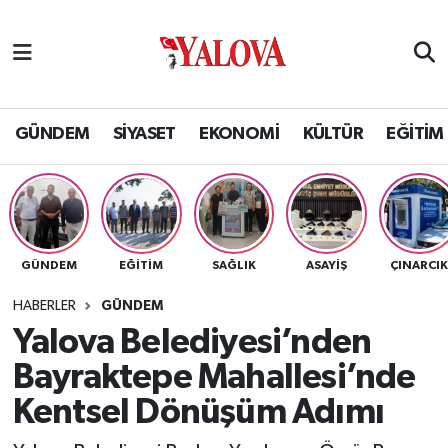
GÜNDEM
Yalova Nöbetçi Eczaneler
SİYASET
Yalova Hava Durumu
GÜNDEM
SİYASET
EKONOMİ
KÜLTÜR
EĞİTİM
EKONOMİ
Yalova Namaz Vakitleri
KÜLTÜR
Yalova Trafik Yoğunluk Haritası
GÜNDEM
EĞİTİM
SAĞLIK
ASAYİŞ
ÇINARCI
EĞİTİM
Puan Durumu ve Fikstür
HABERLER
GÜNDEM
BİLİM VE TEKNOLOJİ
Tüm Manşetler
Yalova Belediyesi’nden
Bayraktepe Mahallesi’nde
ASAYİŞ
Son Dakika Haberleri
Kentsel Dönüşüm Adımı
SAĞLIK
Haber Arşivi