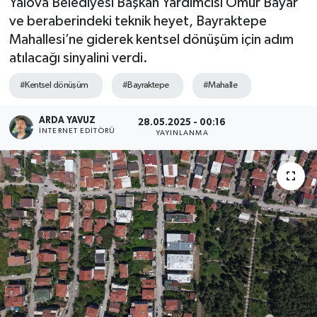
Yalova Belediyesi Başkan Yardımcısı Ömür Bayar
ve beraberindeki teknik heyet, Bayraktepe
SPOR
Mahallesi’ne giderek kentsel dönüşüm için adım
atılacağı sinyalini verdi.
ULUSAL
#Kentsel dönüşüm
#Bayraktepe
#Mahalle
İLÇELERİMİZ
ARDA YAVUZ
28.05.2025 - 00:16
RESMİ İLAN
İNTERNET EDITÖRÜ
YAYINLANMA