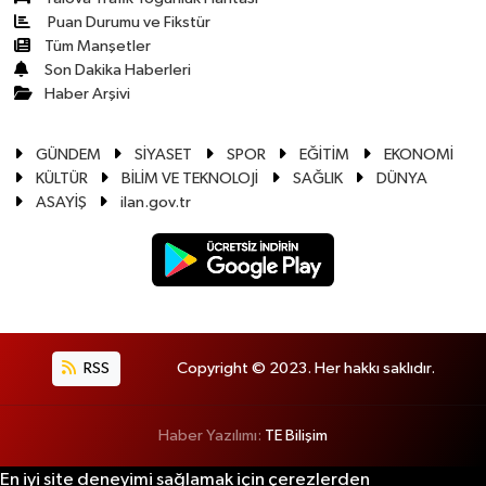
Puan Durumu ve Fikstür
Tüm Manşetler
Son Dakika Haberleri
Haber Arşivi
GÜNDEM
SİYASET
SPOR
EĞİTİM
EKONOMİ
KÜLTÜR
BİLİM VE TEKNOLOJİ
SAĞLIK
DÜNYA
ASAYİŞ
ilan.gov.tr
RSS
Copyright © 2023. Her hakkı saklıdır.
Haber Yazılımı:
TE Bilişim
En iyi site deneyimi sağlamak için çerezlerden