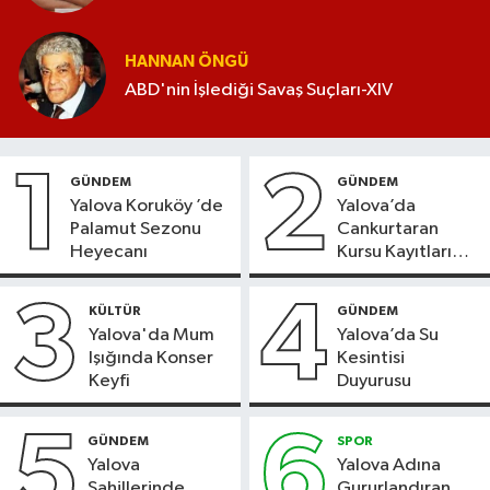
HANNAN ÖNGÜ
ABD'nin İşlediği Savaş Suçları-XIV
1
2
GÜNDEM
GÜNDEM
Yalova Koruköy ’de
Yalova’da
Palamut Sezonu
Cankurtaran
Heyecanı
Kursu Kayıtları
Başladı
3
4
KÜLTÜR
GÜNDEM
Yalova'da Mum
Yalova’da Su
Işığında Konser
Kesintisi
Keyfi
Duyurusu
5
6
GÜNDEM
SPOR
Yalova
Yalova Adına
Sahillerinde
Gururlandıran