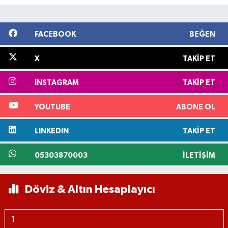
FACEBOOK
BEĞEN
X
TAKIP ET
INSTAGRAM
TAKIP ET
YOUTUBE
ABONE OL
LINKEDIN
TAKIP ET
05303870003
İLETIŞIM
Döviz & Altın Hesaplayıcı