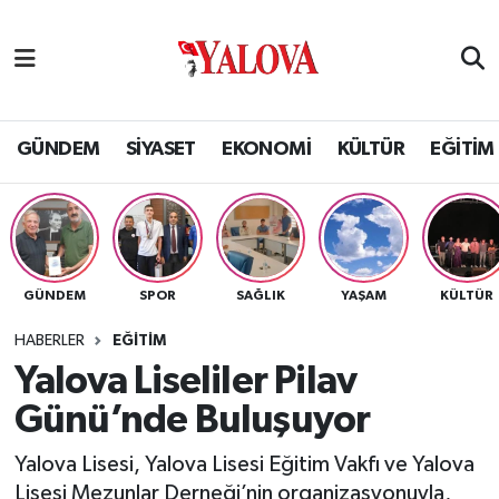
GÜNDEM
Yalova Nöbetçi Eczaneler
SİYASET
Yalova Hava Durumu
GÜNDEM
SİYASET
EKONOMİ
KÜLTÜR
EĞİTİM
EKONOMİ
Yalova Namaz Vakitleri
KÜLTÜR
Yalova Trafik Yoğunluk Haritası
GÜNDEM
SPOR
SAĞLIK
YAŞAM
KÜLTÜR
EĞİTİM
Puan Durumu ve Fikstür
HABERLER
EĞİTİM
BİLİM VE TEKNOLOJİ
Tüm Manşetler
Yalova Liseliler Pilav
Günü’nde Buluşuyor
ASAYİŞ
Son Dakika Haberleri
Yalova Lisesi, Yalova Lisesi Eğitim Vakfı ve Yalova
SAĞLIK
Haber Arşivi
Lisesi Mezunlar Derneği’nin organizasyonuyla,