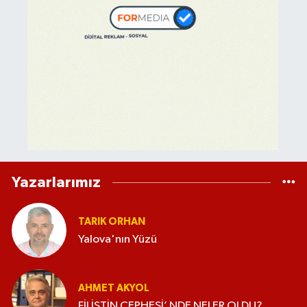
Yazarlarımız
TARIK ORHAN
Yalova'nın Yüzü
AHMET AKYOL
FİLİSTİN CEPHESİ’ NDE NELER OLDU?