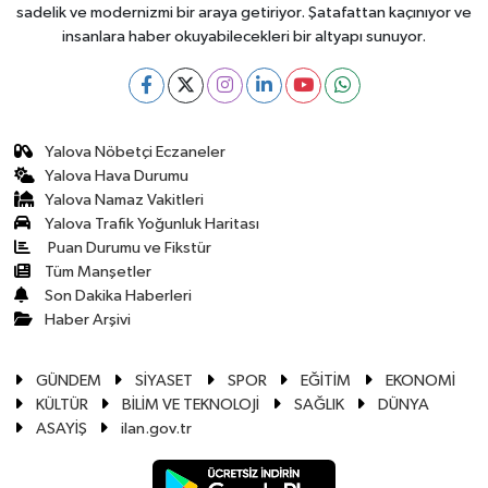
sadelik ve modernizmi bir araya getiriyor. Şatafattan kaçınıyor ve
insanlara haber okuyabilecekleri bir altyapı sunuyor.
Yalova Nöbetçi Eczaneler
Yalova Hava Durumu
Yalova Namaz Vakitleri
Yalova Trafik Yoğunluk Haritası
Puan Durumu ve Fikstür
Tüm Manşetler
Son Dakika Haberleri
Haber Arşivi
GÜNDEM
SİYASET
SPOR
EĞİTİM
EKONOMİ
KÜLTÜR
BİLİM VE TEKNOLOJİ
SAĞLIK
DÜNYA
ASAYİŞ
ilan.gov.tr