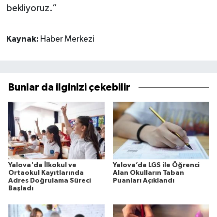
bekliyoruz.”
Kaynak:
Haber Merkezi
Bunlar da ilginizi çekebilir
Yalova'da İlkokul ve
Yalova’da LGS ile Öğrenci
Ortaokul Kayıtlarında
Alan Okulların Taban
Adres Doğrulama Süreci
Puanları Açıklandı
Başladı