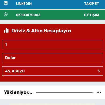
LINKEDIN
TAKIP ET
05303870003
İLETIŞIM
Döviz & Altın Hesaplayıcı
₺
Yükleniyor...