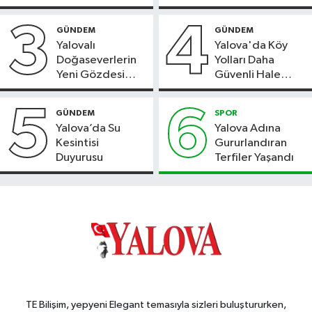
3
4
GÜNDEM
GÜNDEM
Yalovalı
Yalova'da Köy
Doğaseverlerin
Yolları Daha
Yeni Gözdesi
Güvenli Hale
Bolu'daki Meyve
Geliyor
Bahçesi
5
6
GÜNDEM
SPOR
Yalova’da Su
Yalova Adına
Kesintisi
Gururlandıran
Duyurusu
Terfiler Yaşandı
TE Bilişim, yepyeni Elegant temasıyla sizleri buluştururken,