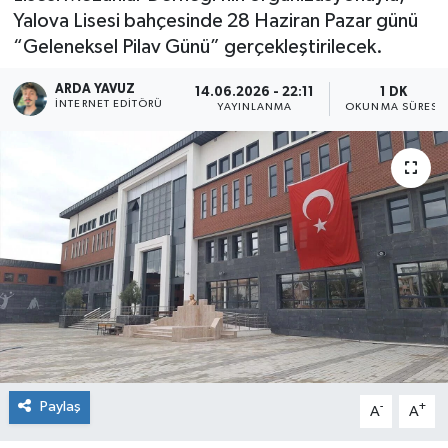
Yalova Lisesi bahçesinde 28 Haziran Pazar günü
SPOR
“Geleneksel Pilav Günü” gerçekleştirilecek.
ULUSAL
ARDA YAVUZ
14.06.2026 - 22:11
1 DK
İNTERNET EDITÖRÜ
YAYINLANMA
OKUNMA SÜRESI
İLÇELERİMİZ
RESMİ İLAN
Paylaş
-
+
A
A