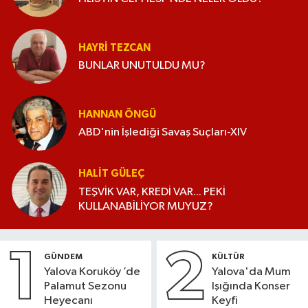
HAYRI TEZCAN
BUNLAR UNUTULDU MU?
HANNAN ÖNGÜ
ABD'nin İşlediği Savaş Suçları-XIV
HALIT GÜLEÇ
TEŞVİK VAR, KREDİ VAR... PEKİ
KULLANABİLİYOR MUYUZ?
1
2
GÜNDEM
KÜLTÜR
Yalova Koruköy ’de
Yalova'da Mum
Palamut Sezonu
Işığında Konser
Heyecanı
Keyfi