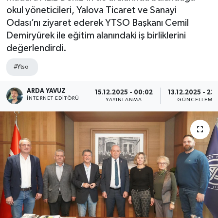
okul yöneticileri, Yalova Ticaret ve Sanayi
SPOR
Odası’nı ziyaret ederek YTSO Başkanı Cemil
Demiryürek ile eğitim alanındaki iş birliklerini
ULUSAL
değerlendirdi.
İLÇELERİMİZ
#Ytso
RESMİ İLAN
ARDA YAVUZ
15.12.2025 - 00:02
13.12.2025 - 23
İNTERNET EDITÖRÜ
YAYINLANMA
GÜNCELLEME