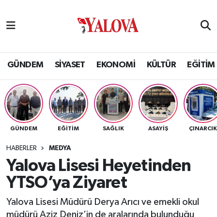
GÜNDEM
Yalova Nöbetçi Eczaneler
SİYASET
Yalova Hava Durumu
GÜNDEM
SİYASET
EKONOMİ
KÜLTÜR
EĞİTİM
EKONOMİ
Yalova Namaz Vakitleri
KÜLTÜR
Yalova Trafik Yoğunluk Haritası
GÜNDEM
EĞİTİM
SAĞLIK
ASAYİŞ
ÇINARCI
EĞİTİM
Puan Durumu ve Fikstür
HABERLER
MEDYA
BİLİM VE TEKNOLOJİ
Tüm Manşetler
Yalova Lisesi Heyetinden
YTSO’ya Ziyaret
ASAYİŞ
Son Dakika Haberleri
Yalova Lisesi Müdürü Derya Arıcı ve emekli okul
SAĞLIK
Haber Arşivi
müdürü Aziz Deniz’in de aralarında bulunduğu