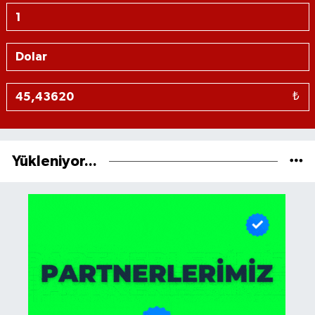
₺
Yükleniyor...