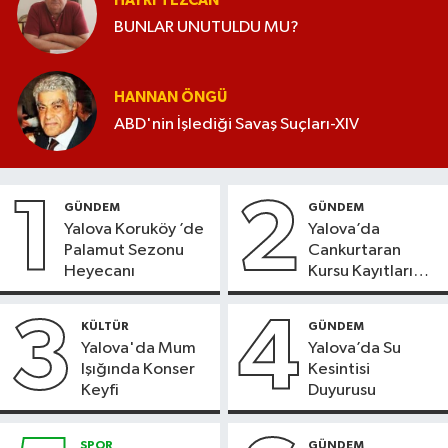
HAYRI TEZCAN
BUNLAR UNUTULDU MU?
HANNAN ÖNGÜ
ABD'nin İşlediği Savaş Suçları-XIV
1
2
GÜNDEM
GÜNDEM
Yalova Koruköy ’de
Yalova’da
Palamut Sezonu
Cankurtaran
Heyecanı
Kursu Kayıtları
Başladı
3
4
KÜLTÜR
GÜNDEM
Yalova'da Mum
Yalova’da Su
Işığında Konser
Kesintisi
Keyfi
Duyurusu
SPOR
GÜNDEM