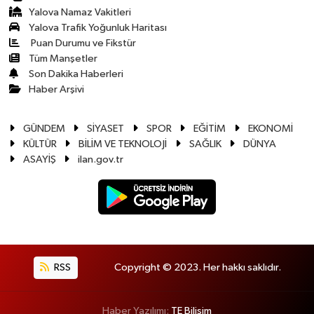
Yalova Namaz Vakitleri
Yalova Trafik Yoğunluk Haritası
Puan Durumu ve Fikstür
Tüm Manşetler
Son Dakika Haberleri
Haber Arşivi
GÜNDEM
SİYASET
SPOR
EĞİTİM
EKONOMİ
KÜLTÜR
BİLİM VE TEKNOLOJİ
SAĞLIK
DÜNYA
ASAYİŞ
ilan.gov.tr
RSS
Copyright © 2023. Her hakkı saklıdır.
Haber Yazılımı:
TE Bilişim