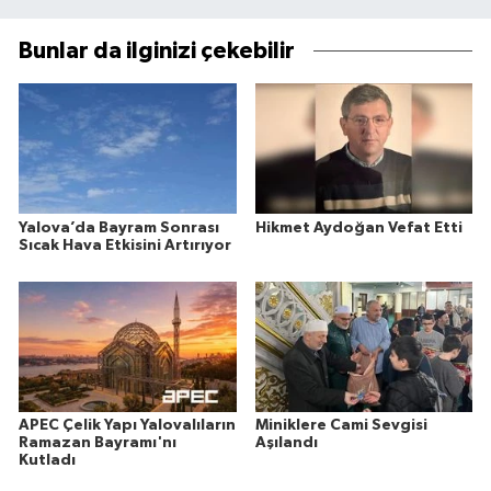
Bunlar da ilginizi çekebilir
Yalova’da Bayram Sonrası
Hikmet Aydoğan Vefat Etti
Sıcak Hava Etkisini Artırıyor
APEC Çelik Yapı Yalovalıların
Miniklere Cami Sevgisi
Ramazan Bayramı'nı
Aşılandı
Kutladı