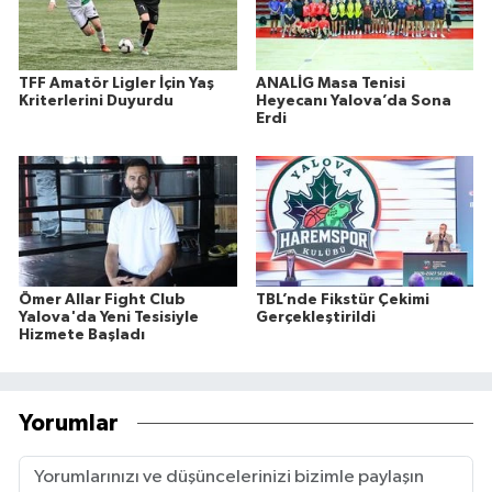
TFF Amatör Ligler İçin Yaş
ANALİG Masa Tenisi
Kriterlerini Duyurdu
Heyecanı Yalova’da Sona
Erdi
Ömer Allar Fight Club
TBL’nde Fikstür Çekimi
Yalova'da Yeni Tesisiyle
Gerçekleştirildi
Hizmete Başladı
Yorumlar