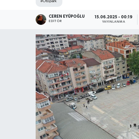
#Otopark
SPOR
CEREN EYÜPOĞLU
15.06.2025 - 00:19
EDITÖR
YAYINLANMA
ULUSAL
İLÇELERİMİZ
RESMİ İLAN