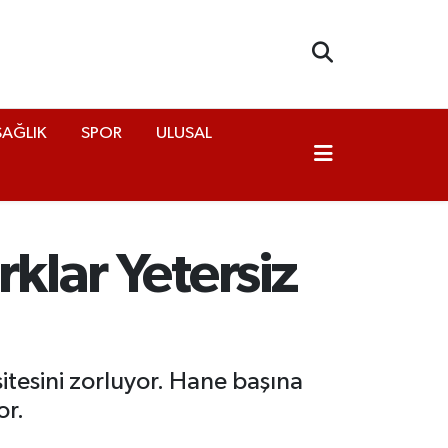
SAĞLIK
SPOR
ULUSAL
rklar Yetersiz
sitesini zorluyor. Hane başına
or.