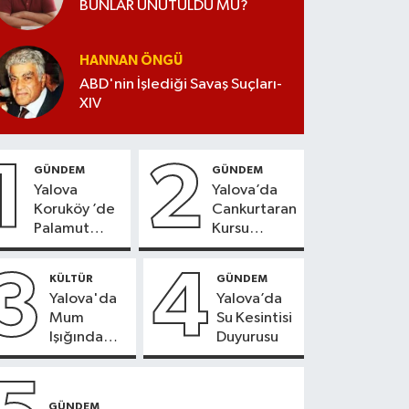
BUNLAR UNUTULDU MU?
HANNAN ÖNGÜ
ABD'nin İşlediği Savaş Suçları-
XIV
1
2
GÜNDEM
GÜNDEM
Yalova
Yalova’da
Koruköy ’de
Cankurtaran
Palamut
Kursu
Sezonu
Kayıtları
Heyecanı
Başladı
3
4
KÜLTÜR
GÜNDEM
Yalova'da
Yalova’da
Mum
Su Kesintisi
Işığında
Duyurusu
Konser
Keyfi
GÜNDEM