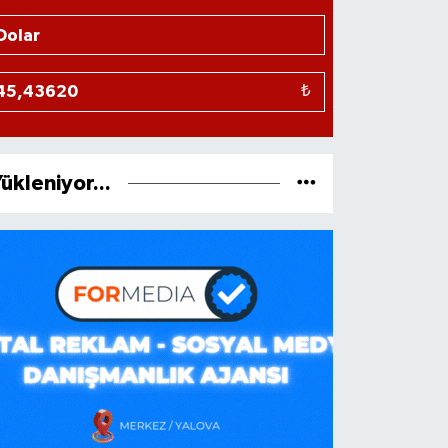
₺
ükleniyor...