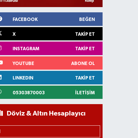
FACEBOOK
BEĞEN
X
TAKIP ET
INSTAGRAM
TAKIP ET
YOUTUBE
ABONE OL
LINKEDIN
TAKIP ET
05303870003
İLETIŞIM
Döviz & Altın Hesaplayıcı