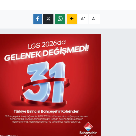
-
+
A
A