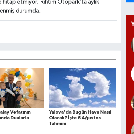
hitap etmiyor. Rıhtım Otopark’ta aylık
rlenmiş durumda.
alay Vefatının
Yalova'da Bugün Hava Nasıl
ında Dualarla
Olacak? İşte 6 Ağustos
Tahmini