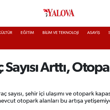
KÜLTÜR
EĞİTİM
BİLİM VE TEKNOLOJİ
ASAYİŞ
 Sayısı Arttı, Otopa
aç sayısı, şehir içi ulaşımı ve otopark kapa
evcut otopark alanları bu artışa yetişemiy