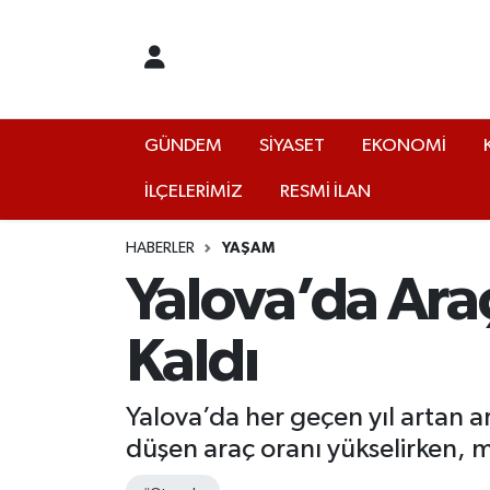
GÜNDEM
Yalova Nöbetçi Eczaneler
SİYASET
Yalova Hava Durumu
GÜNDEM
SİYASET
EKONOMİ
İLÇELERİMİZ
RESMİ İLAN
EKONOMİ
Yalova Namaz Vakitleri
KÜLTÜR
Yalova Trafik Yoğunluk Haritası
HABERLER
YAŞAM
Yalova’da Araç
EĞİTİM
Puan Durumu ve Fikstür
Kaldı
BİLİM VE TEKNOLOJİ
Tüm Manşetler
Yalova’da her geçen yıl artan ar
ASAYİŞ
Son Dakika Haberleri
düşen araç oranı yükselirken, m
SAĞLIK
Haber Arşivi