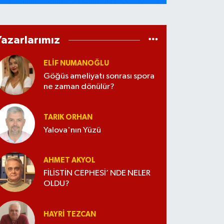
Yazarlarımız
ELİF NUMANOĞLU
Göğüs ameliyatı sonrası spora
ne zaman dönülür?
TARIK ORHAN
Yalova'nın Yüzü
AHMET AKYOL
FİLİSTİN CEPHESİ’ NDE NELER
OLDU?
HAYRI TEZCAN