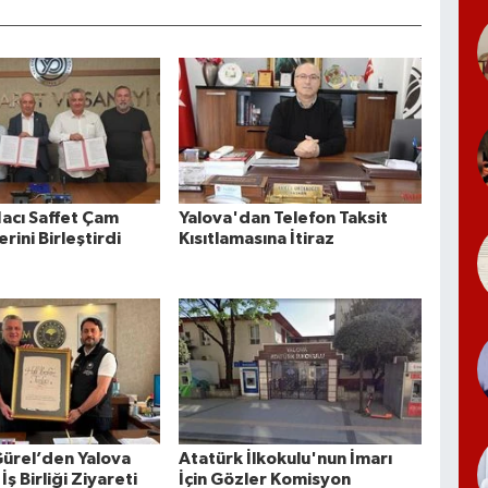
Hacı Saffet Çam
Yalova'dan Telefon Taksit
erini Birleştirdi
Kısıtlamasına İtiraz
ürel’den Yalova
Atatürk İlkokulu'nun İmarı
 İş Birliği Ziyareti
İçin Gözler Komisyon