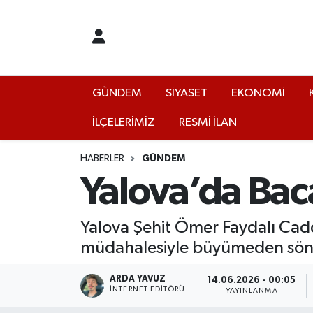
GÜNDEM
Yalova Nöbetçi Eczaneler
SİYASET
Yalova Hava Durumu
GÜNDEM
SİYASET
EKONOMİ
İLÇELERİMİZ
RESMİ İLAN
EKONOMİ
Yalova Namaz Vakitleri
KÜLTÜR
Yalova Trafik Yoğunluk Haritası
HABERLER
GÜNDEM
Yalova’da Bac
EĞİTİM
Puan Durumu ve Fikstür
Yalova Şehit Ömer Faydalı Caddes
BİLİM VE TEKNOLOJİ
Tüm Manşetler
müdahalesiyle büyümeden sön
ASAYİŞ
Son Dakika Haberleri
ARDA YAVUZ
14.06.2026 - 00:05
İNTERNET EDITÖRÜ
YAYINLANMA
SAĞLIK
Haber Arşivi