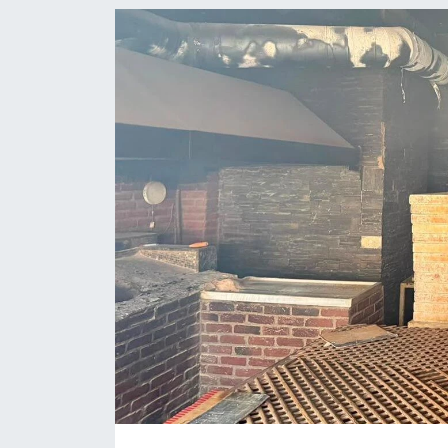
SPOR
ULUSAL
İLÇELERİMİZ
RESMİ İLAN