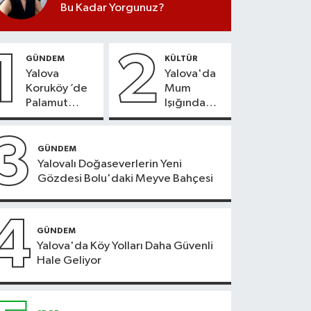
Bu Kadar Yorgunuz?
1
2
GÜNDEM
KÜLTÜR
Yalova
Yalova'da
Koruköy ’de
Mum
Palamut
Işığında
Sezonu
Konser
Heyecanı
Keyfi
3
GÜNDEM
Yalovalı Doğaseverlerin Yeni
Gözdesi Bolu'daki Meyve Bahçesi
4
GÜNDEM
Yalova'da Köy Yolları Daha Güvenli
Hale Geliyor