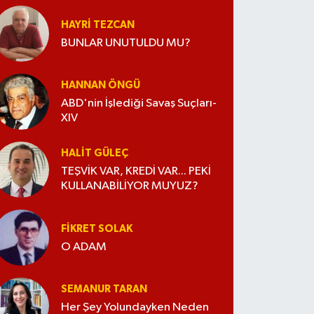
HAYRI TEZCAN
BUNLAR UNUTULDU MU?
HANNAN ÖNGÜ
ABD'nin İşlediği Savaş Suçları-
XIV
HALIT GÜLEÇ
TEŞVİK VAR, KREDİ VAR... PEKİ
KULLANABİLİYOR MUYUZ?
FIKRET SOLAK
O ADAM
SEMANUR TARAN
Her Şey Yolundayken Neden