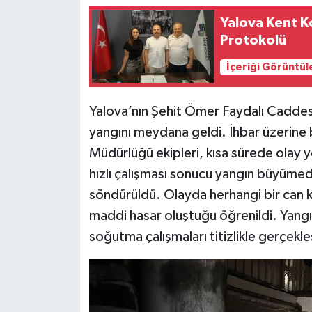
Yalova Kent K
Protokolü
İçeriği Görüntül
Yalova’nın Şehit Ömer Faydalı Caddesi
yangını meydana geldi. İhbar üzerine 
Müdürlüğü ekipleri, kısa sürede olay y
hızlı çalışması sonucu yangın büyümed
söndürüldü. Olayda herhangi bir can 
maddi hasar oluştuğu öğrenildi. Yang
soğutma çalışmaları titizlikle gerçekleş