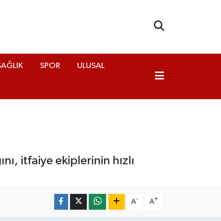
SAĞLIK
SPOR
ULUSAL
, itfaiye ekiplerinin hızlı
-
+
A
A