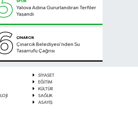
5
SPOR
Yalova Adına Gururlandıran Terfiler
Yaşandı
6
ÇINARCIK
Çınarcık Belediyesi’nden Su
Tasarrufu Çağrısı
SİYASET
EĞİTİM
KÜLTÜR
LOJİ
SAĞLIK
ASAYİŞ