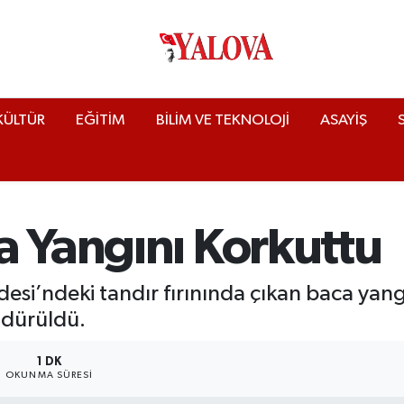
KÜLTÜR
EĞİTİM
BİLİM VE TEKNOLOJİ
ASAYİŞ
a Yangını Korkuttu
i’ndeki tandır fırınında çıkan baca yangını
dürüldü.
1 DK
OKUNMA SÜRESI