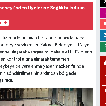
onseyi'nden Üyelerine Sağlıkta İndirim
e
 üzerinde bulunan bir tandır fırınında baca
bölgeye sevk edilen Yalova Belediyesi İtfaiye
erine ulaşarak yangına müdahale etti. Ekiplerin
en kontrol altına alınarak tamamen
kaybı ya da yaralanma yaşanmazken fırında
ının söndürülmesinin ardından bölgede
tirildi.