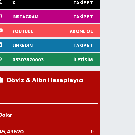
X
TAKIP ET
INSTAGRAM
TAKIP ET
YOUTUBE
ABONE OL
LINKEDIN
TAKIP ET
05303870003
İLETIŞIM
Döviz & Altın Hesaplayıcı
₺