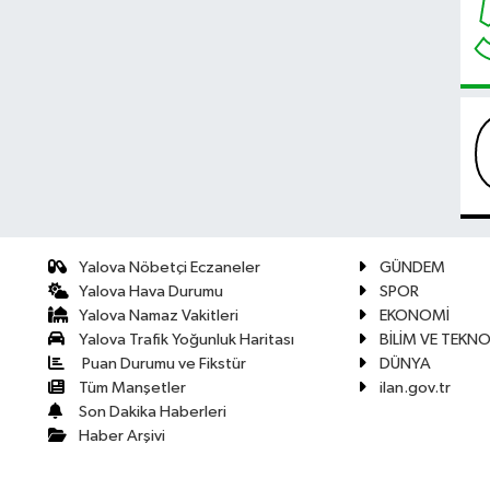
Yalova Nöbetçi Eczaneler
GÜNDEM
Yalova Hava Durumu
SPOR
Yalova Namaz Vakitleri
EKONOMİ
Yalova Trafik Yoğunluk Haritası
BİLİM VE TEKNO
Puan Durumu ve Fikstür
DÜNYA
Tüm Manşetler
ilan.gov.tr
Son Dakika Haberleri
Haber Arşivi