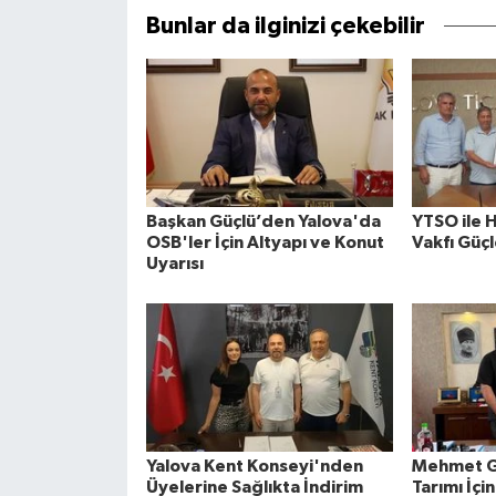
Bunlar da ilginizi çekebilir
Başkan Güçlü’den Yalova'da
YTSO ile 
OSB'ler İçin Altyapı ve Konut
Vakfı Güçl
Uyarısı
Yalova Kent Konseyi'nden
Mehmet G
Üyelerine Sağlıkta İndirim
Tarımı İçin