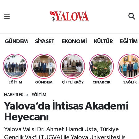
GÜNDEM
Yalova Nöbetçi Eczaneler
SİYASET
Yalova Hava Durumu
GÜNDEM
SİYASET
EKONOMİ
KÜLTÜR
EĞİTİM
EKONOMİ
Yalova Namaz Vakitleri
KÜLTÜR
Yalova Trafik Yoğunluk Haritası
EĞİTİM
GÜNDEM
ÇİFTLİKKÖY
ÇINARCIK
SAĞLIK
EĞİTİM
Puan Durumu ve Fikstür
HABERLER
EĞİTİM
BİLİM VE TEKNOLOJİ
Tüm Manşetler
Yalova’da İhtisas Akademi
Heyecanı
ASAYİŞ
Son Dakika Haberleri
Yalova Valisi Dr. Ahmet Hamdi Usta, Türkiye
SAĞLIK
Haber Arşivi
Gençlik Vakfı (TÜGVA) ile Yalova Üniversitesi iş