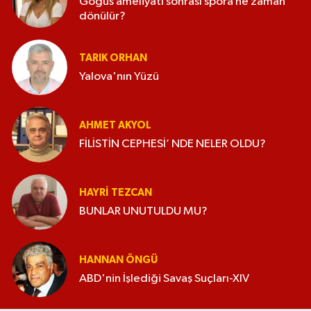
Göğüs ameliyatı sonrası spora ne zaman
dönülür?
TARIK ORHAN
Yalova'nın Yüzü
AHMET AKYOL
FİLİSTİN CEPHESİ’ NDE NELER OLDU?
HAYRI TEZCAN
BUNLAR UNUTULDU MU?
HANNAN ÖNGÜ
ABD'nin İşlediği Savaş Suçları-XIV