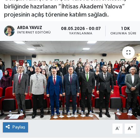
birliğinde hazırlanan “İhtisas Akademi Yalova”
SPOR
projesinin açılış törenine katılım sağladı.
ULUSAL
ARDA YAVUZ
08.05.2026 - 00:07
1 DK
İNTERNET EDITÖRÜ
YAYINLANMA
OKUNMA SÜRES
İLÇELERİMİZ
RESMİ İLAN
Paylaş
-
+
A
A