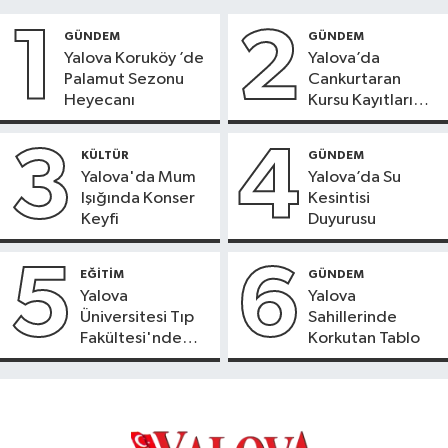
1
2
GÜNDEM
GÜNDEM
Yalova Koruköy ’de
Yalova’da
Palamut Sezonu
Cankurtaran
Heyecanı
Kursu Kayıtları
Başladı
3
4
KÜLTÜR
GÜNDEM
Yalova'da Mum
Yalova’da Su
Işığında Konser
Kesintisi
Keyfi
Duyurusu
5
6
EĞİTİM
GÜNDEM
Yalova
Yalova
Üniversitesi Tıp
Sahillerinde
Fakültesi'nde
Korkutan Tablo
Yeni Dönem