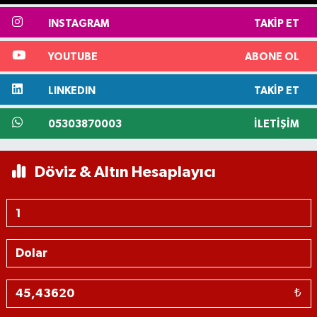
INSTAGRAM
TAKIP ET
YOUTUBE
ABONE OL
LINKEDIN
TAKIP ET
05303870003
İLETIŞIM
Döviz & Altın Hesaplayıcı
₺