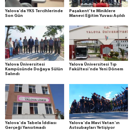
Yalova’da YKS Tercihlerinde
Paşakent’te Miniklere
Son Gün
Manevi Eğitim Yuvası Açıldı
Yalova Üniversitesi
Yalova Üniversitesi Tıp
Kampüsünde Doğaya Sülün
Fakültesi'nde Yeni Dönem
Salındı
Yalova'da Tabela İddiası
Yalova'da Mavi Vatan'ın
Gerçeği Yansıtmadı
Astsubayları Yetişiyor