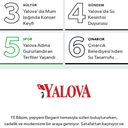
3
4
KÜLTÜR
GÜNDEM
Yalova'da Mum
Yalova’da Su
Işığında Konser
Kesintisi
Keyfi
Duyurusu
5
6
SPOR
ÇINARCIK
Yalova Adına
Çınarcık
Gururlandıran
Belediyesi’nden
Terfiler Yaşandı
Su Tasarrufu
Çağrısı
TE Bilişim, yepyeni Elegant temasıyla sizleri buluştururken,
sadelik ve modernizmi bir araya getiriyor. Şatafattan kaçınıyor ve