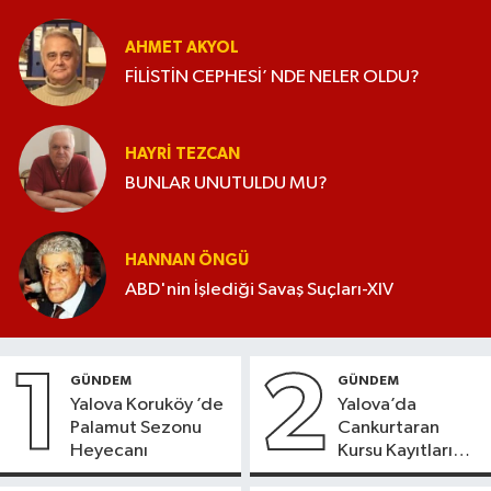
AHMET AKYOL
FİLİSTİN CEPHESİ’ NDE NELER OLDU?
HAYRI TEZCAN
BUNLAR UNUTULDU MU?
HANNAN ÖNGÜ
ABD'nin İşlediği Savaş Suçları-XIV
1
2
GÜNDEM
GÜNDEM
Yalova Koruköy ’de
Yalova’da
Palamut Sezonu
Cankurtaran
Heyecanı
Kursu Kayıtları
Başladı