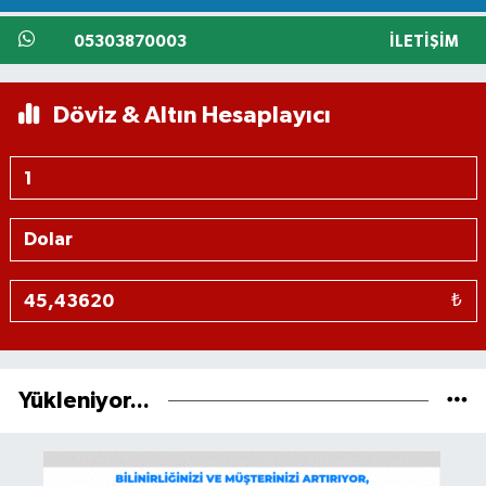
05303870003
İLETIŞIM
Döviz & Altın Hesaplayıcı
₺
Yükleniyor...