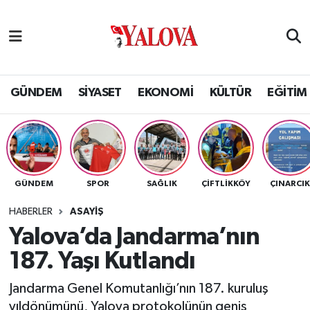
GÜNDEM
Yalova Nöbetçi Eczaneler
SİYASET
Yalova Hava Durumu
GÜNDEM
SİYASET
EKONOMİ
KÜLTÜR
EĞİTİM
EKONOMİ
Yalova Namaz Vakitleri
KÜLTÜR
Yalova Trafik Yoğunluk Haritası
GÜNDEM
SPOR
SAĞLIK
ÇİFTLİKKÖY
ÇINARCI
EĞİTİM
Puan Durumu ve Fikstür
HABERLER
ASAYİŞ
BİLİM VE TEKNOLOJİ
Tüm Manşetler
Yalova’da Jandarma’nın
187. Yaşı Kutlandı
ASAYİŞ
Son Dakika Haberleri
Jandarma Genel Komutanlığı’nın 187. kuruluş
SAĞLIK
Haber Arşivi
yıldönümünü, Yalova protokolünün geniş