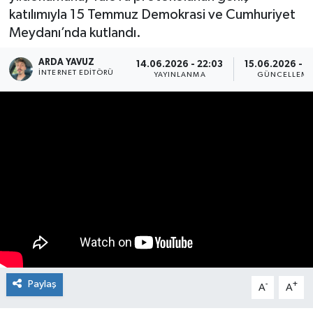
katılımıyla 15 Temmuz Demokrasi ve Cumhuriyet
SPOR
Meydanı’nda kutlandı.
ULUSAL
ARDA YAVUZ
14.06.2026 - 22:03
15.06.2026 - 11
İNTERNET EDITÖRÜ
YAYINLANMA
GÜNCELLEM
İLÇELERİMİZ
RESMİ İLAN
Paylaş
-
+
A
A