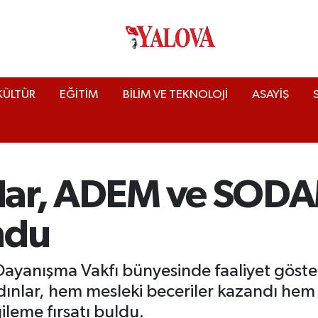
KÜLTÜR
EĞİTİM
BİLİM VE TEKNOLOJİ
ASAYİŞ
nlar, ADEM ve SODA
ndu
 Dayanışma Vakfı bünyesinde faaliyet gö
dınlar, hem mesleki beceriler kazandı he
ileme fırsatı buldu.