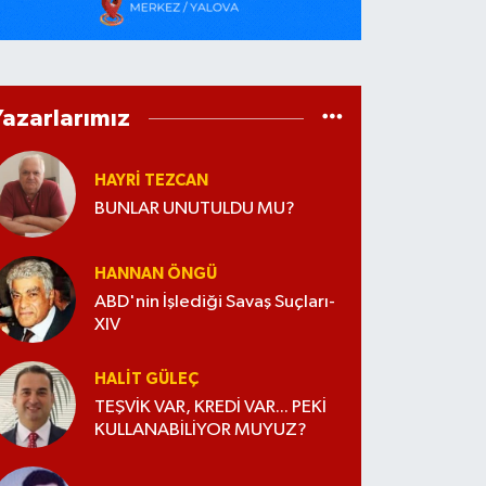
Yazarlarımız
HAYRI TEZCAN
BUNLAR UNUTULDU MU?
HANNAN ÖNGÜ
ABD'nin İşlediği Savaş Suçları-
XIV
HALIT GÜLEÇ
TEŞVİK VAR, KREDİ VAR... PEKİ
KULLANABİLİYOR MUYUZ?