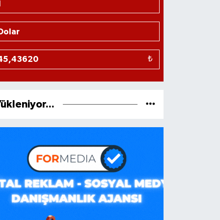
₺
ükleniyor...