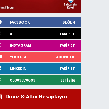
FACEBOOK
BEĞEN
X
TAKIP ET
INSTAGRAM
TAKIP ET
YOUTUBE
ABONE OL
LINKEDIN
TAKIP ET
05303870003
İLETIŞIM
Döviz & Altın Hesaplayıcı