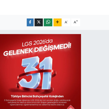
-
+
A
A