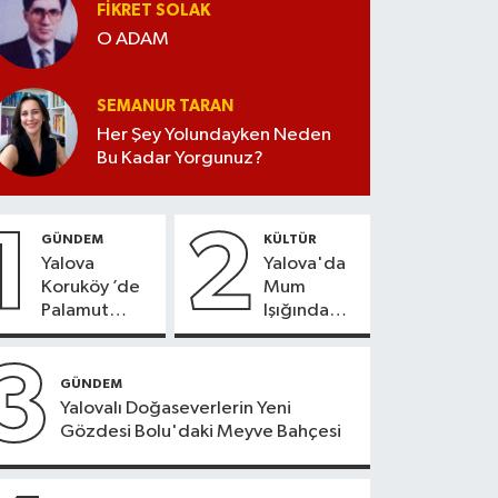
FIKRET SOLAK
O ADAM
SEMANUR TARAN
Her Şey Yolundayken Neden
Bu Kadar Yorgunuz?
1
2
GÜNDEM
KÜLTÜR
Yalova
Yalova'da
Koruköy ’de
Mum
Palamut
Işığında
Sezonu
Konser
Heyecanı
Keyfi
3
GÜNDEM
Yalovalı Doğaseverlerin Yeni
Gözdesi Bolu'daki Meyve Bahçesi