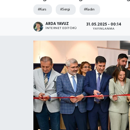
#Kurs
#Sergi
#Kadın
SPOR
ARDA YAVUZ
ULUSAL
31.05.2025 - 00:14
İNTERNET EDITÖRÜ
YAYINLANMA
İLÇELERİMİZ
RESMİ İLAN