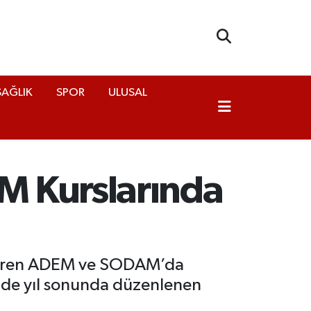
SAĞLIK
SPOR
ULUSAL
M Kurslarında
steren ADEM ve SODAM’da
m de yıl sonunda düzenlenen