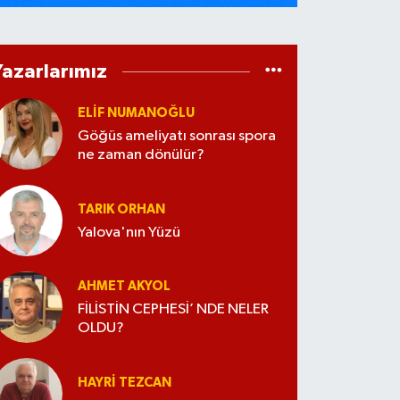
Yazarlarımız
ELİF NUMANOĞLU
Göğüs ameliyatı sonrası spora
ne zaman dönülür?
TARIK ORHAN
Yalova'nın Yüzü
AHMET AKYOL
FİLİSTİN CEPHESİ’ NDE NELER
OLDU?
HAYRI TEZCAN