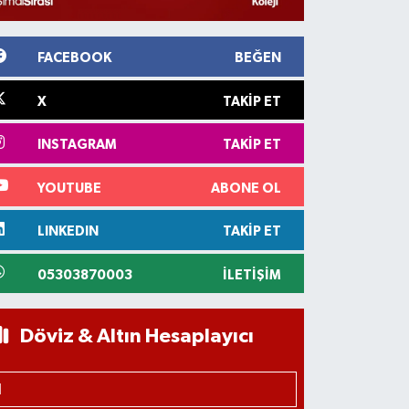
FACEBOOK
BEĞEN
X
TAKIP ET
INSTAGRAM
TAKIP ET
YOUTUBE
ABONE OL
LINKEDIN
TAKIP ET
05303870003
İLETIŞIM
Döviz & Altın Hesaplayıcı