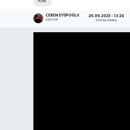
#Dktt
SPOR
CEREN EYÜPOĞLU
26.09.2025 - 13:20
EDITÖR
YAYINLANMA
ULUSAL
İLÇELERİMİZ
RESMİ İLAN