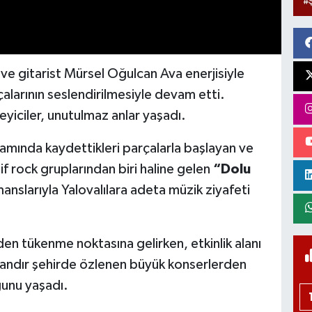
 gitarist Mürsel Oğulcan Ava enerjisiyle
alarının seslendirilmesiyle devam etti.
leyiciler, unutulmaz anlar yaşadı.
amında kaydettikleri parçalarla başlayan ve
f rock gruplarından biri haline gelen
“Dolu
anslarıyla Yalovalılara adeta müzik ziyafeti
en tükenme noktasına gelirken, etkinlik alanı
andır şehirde özlenen büyük konserlerden
unu yaşadı.