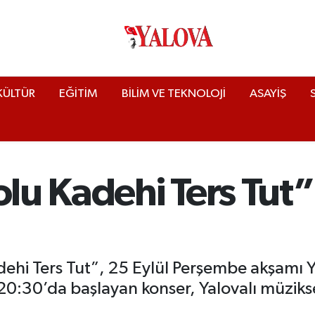
KÜLTÜR
EĞİTİM
BİLİM VE TEKNOLOJİ
ASAYİŞ
olu Kadehi Ters Tut
dehi Ters Tut”, 25 Eylül Perşembe akşamı 
 20:30’da başlayan konser, Yalovalı müziks