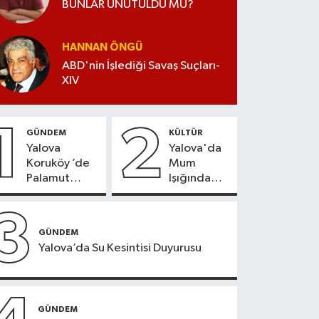
BUNLAR UNUTULDU MU?
HANNAN ÖNGÜ
ABD'nin İşlediği Savaş Suçları-
XIV
1
2
GÜNDEM
KÜLTÜR
Yalova
Yalova'da
Koruköy ’de
Mum
Palamut
Işığında
Sezonu
Konser
Heyecanı
Keyfi
3
GÜNDEM
Yalova’da Su Kesintisi Duyurusu
GÜNDEM