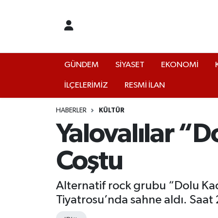
GÜNDEM
Yalova Nöbetçi Eczaneler
SİYASET
Yalova Hava Durumu
GÜNDEM
SİYASET
EKONOMİ
İLÇELERİMİZ
RESMİ İLAN
EKONOMİ
Yalova Namaz Vakitleri
KÜLTÜR
Yalova Trafik Yoğunluk Haritası
HABERLER
KÜLTÜR
Yalovalılar “D
EĞİTİM
Puan Durumu ve Fikstür
Coştu
BİLİM VE TEKNOLOJİ
Tüm Manşetler
Alternatif rock grubu “Dolu Ka
ASAYİŞ
Son Dakika Haberleri
Tiyatrosu’nda sahne aldı. Saat
SAĞLIK
Haber Arşivi