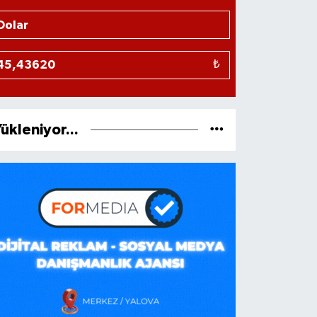
₺
ükleniyor...