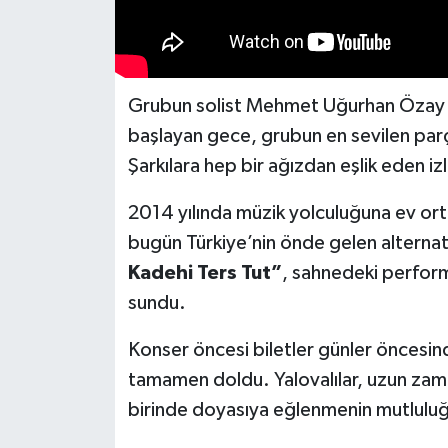
Grubun solist Mehmet Uğurhan Özay ve
başlayan gece, grubun en sevilen parç
Şarkılara hep bir ağızdan eşlik eden iz
2014 yılında müzik yolculuğuna ev ort
bugün Türkiye’nin önde gelen alternati
Kadehi Ters Tut”
, sahnedeki perform
sundu.
Konser öncesi biletler günler öncesind
tamamen doldu. Yalovalılar, uzun zam
birinde doyasıya eğlenmenin mutluluğ