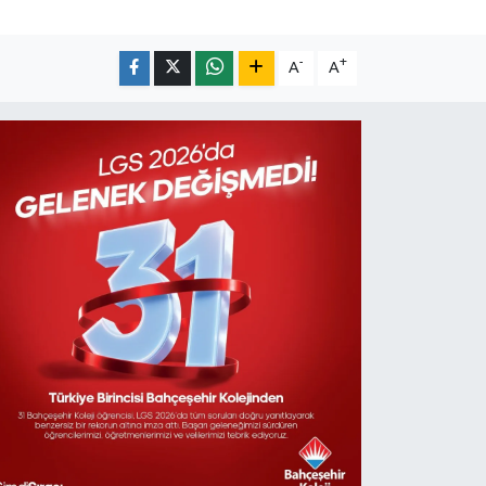
-
+
A
A