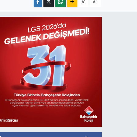
-
+
A
A