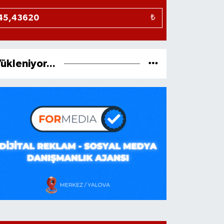
₺
ükleniyor...