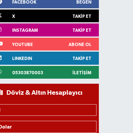
FACEBOOK
BEĞEN
X
TAKIP ET
INSTAGRAM
TAKIP ET
YOUTUBE
ABONE OL
LINKEDIN
TAKIP ET
05303870003
İLETIŞIM
Döviz & Altın Hesaplayıcı