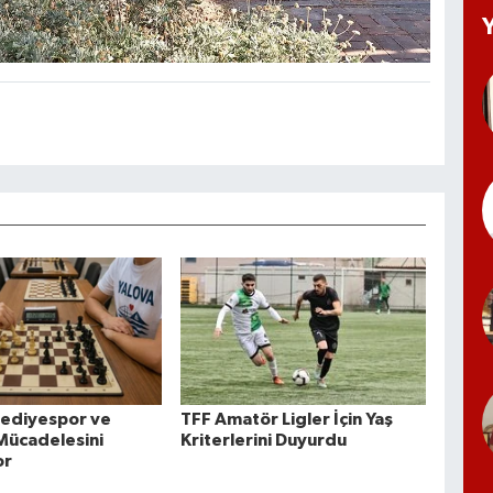
lediyespor ve
TFF Amatör Ligler İçin Yaş
 Mücadelesini
Kriterlerini Duyurdu
or