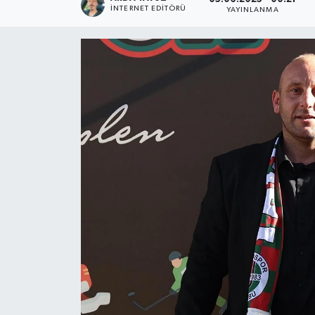
İNTERNET EDITÖRÜ
YAYINLANMA
SPOR
ULUSAL
İLÇELERİMİZ
RESMİ İLAN