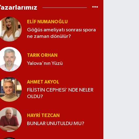
Yazarlarımız
ELİF NUMANOĞLU
Göğüs ameliyatı sonrası spora
ne zaman dönülür?
TARIK ORHAN
Yalova'nın Yüzü
AHMET AKYOL
FİLİSTİN CEPHESİ’ NDE NELER
OLDU?
HAYRI TEZCAN
BUNLAR UNUTULDU MU?