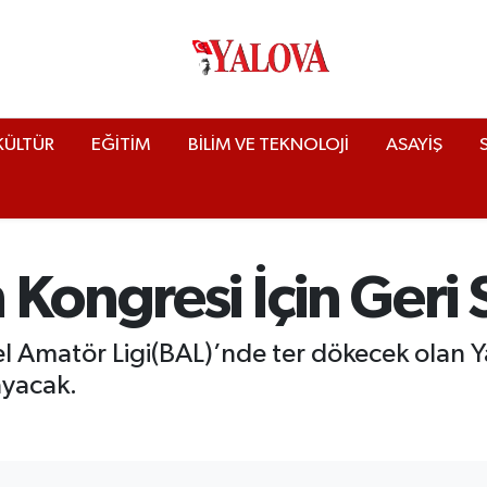
KÜLTÜR
EĞİTİM
BİLİM VE TEKNOLOJİ
ASAYİŞ
Kongresi İçin Geri 
 Amatör Ligi(BAL)’nde ter dökecek olan 
ayacak.