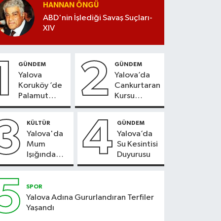
HANNAN ÖNGÜ
ABD'nin İşlediği Savaş Suçları-
XIV
1
2
GÜNDEM
GÜNDEM
Yalova
Yalova’da
Koruköy ’de
Cankurtaran
Palamut
Kursu
Sezonu
Kayıtları
Heyecanı
Başladı
3
4
KÜLTÜR
GÜNDEM
Yalova'da
Yalova’da
Mum
Su Kesintisi
Işığında
Duyurusu
Konser
Keyfi
5
SPOR
Yalova Adına Gururlandıran Terfiler
Yaşandı