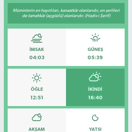
SPOR
Müminlerin en hayırlıları, kanaatkâr olanlarıdır, en şerlileri
de tamahkâr (açgözlü) olanlarıdır. (Hadis-i Şerif)
ULUSAL
İLÇELERİMİZ
İMSAK
GÜNEŞ
RESMİ İLAN
04:03
05:39
ÖĞLE
İKINDI
12:51
16:40
AKŞAM
YATSI