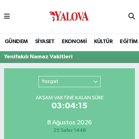
GÜNDEM
Yalova Nöbetçi Eczaneler
SİYASET
Yalova Hava Durumu
GÜNDEM
SİYASET
EKONOMİ
KÜLTÜR
EĞİTİM
EKONOMİ
Yalova Namaz Vakitleri
Yenifakılı Namaz Vakitleri
KÜLTÜR
Yalova Trafik Yoğunluk Haritası
Yozgat
EĞİTİM
Puan Durumu ve Fikstür
AKŞAM VAKTİNE KALAN SÜRE
BİLİM VE TEKNOLOJİ
Tüm Manşetler
03:04:14
ASAYİŞ
Son Dakika Haberleri
8 Ağustos 2026
25 Safer 1448
SAĞLIK
Haber Arşivi