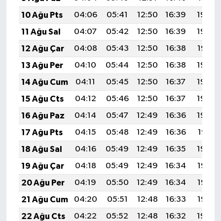
10 Ağu Pts
04:06
05:41
12:50
16:39
19:50
11 Ağu Sal
04:07
05:42
12:50
16:39
19:49
12 Ağu Çar
04:08
05:43
12:50
16:38
19:47
13 Ağu Per
04:10
05:44
12:50
16:38
19:46
14 Ağu Cum
04:11
05:45
12:50
16:37
19:45
15 Ağu Cts
04:12
05:46
12:50
16:37
19:44
16 Ağu Paz
04:14
05:47
12:49
16:36
19:42
17 Ağu Pts
04:15
05:48
12:49
16:36
19:41
18 Ağu Sal
04:16
05:49
12:49
16:35
19:40
19 Ağu Çar
04:18
05:49
12:49
16:34
19:38
20 Ağu Per
04:19
05:50
12:49
16:34
19:37
21 Ağu Cum
04:20
05:51
12:48
16:33
19:35
22 Ağu Cts
04:22
05:52
12:48
16:32
19:34