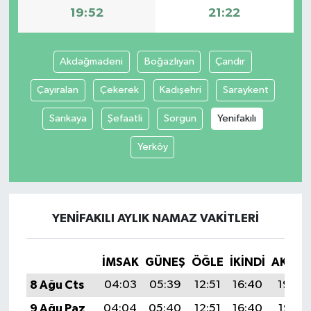
19:52
21:22
Akdağmadeni
Boğazlıyan
Çandır
Çayıralan
Çekerek
Kadışehri
Saraykent
Sarıkaya
Şefaatli
Sorgun
Yenifakılı
Yerköy
YENIFAKILI AYLIK NAMAZ VAKITLERI
İMSAK
GÜNEŞ
ÖĞLE
İKINDI
AKŞA
8 Ağu Cts
04:03
05:39
12:51
16:40
19:52
9 Ağu Paz
04:04
05:40
12:51
16:40
19:51