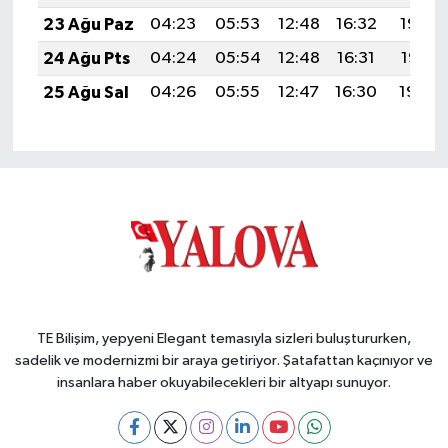
23 Ağu Paz
04:23
05:53
12:48
16:32
19:33
24 Ağu Pts
04:24
05:54
12:48
16:31
19:31
25 Ağu Sal
04:26
05:55
12:47
16:30
19:30
TE Bilişim, yepyeni Elegant temasıyla sizleri buluştururken,
sadelik ve modernizmi bir araya getiriyor. Şatafattan kaçınıyor ve
insanlara haber okuyabilecekleri bir altyapı sunuyor.