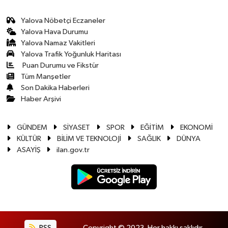
Yalova Nöbetçi Eczaneler
Yalova Hava Durumu
Yalova Namaz Vakitleri
Yalova Trafik Yoğunluk Haritası
Puan Durumu ve Fikstür
Tüm Manşetler
Son Dakika Haberleri
Haber Arşivi
GÜNDEM
SİYASET
SPOR
EĞİTİM
EKONOMİ
KÜLTÜR
BİLİM VE TEKNOLOJİ
SAĞLIK
DÜNYA
ASAYİŞ
ilan.gov.tr
RSS
Copyright © 2023. Her hakkı saklıdır.