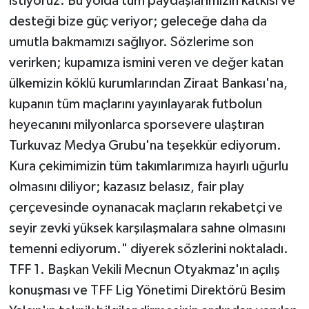
istiyoruz. Bu yolda tüm paydaşlarımızın katkısı ve
desteği bize güç veriyor; geleceğe daha da
umutla bakmamızı sağlıyor. Sözlerime son
verirken; kupamıza ismini veren ve değer katan
ülkemizin köklü kurumlarından Ziraat Bankası'na,
kupanın tüm maçlarını yayınlayarak futbolun
heyecanını milyonlarca sporsevere ulaştıran
Turkuvaz Medya Grubu'na teşekkür ediyorum.
Kura çekimimizin tüm takımlarımıza hayırlı uğurlu
olmasını diliyor; kazasız belasız, fair play
çerçevesinde oynanacak maçların rekabetçi ve
seyir zevki yüksek karşılaşmalara sahne olmasını
temenni ediyorum." diyerek sözlerini noktaladı.
TFF 1. Başkan Vekili Mecnun Otyakmaz'ın açılış
konuşması ve TFF Lig Yönetimi Direktörü Besim