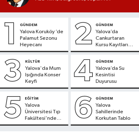
1
2
GÜNDEM
GÜNDEM
Yalova Koruköy ’de
Yalova’da
Palamut Sezonu
Cankurtaran
Heyecanı
Kursu Kayıtları
Başladı
3
4
KÜLTÜR
GÜNDEM
Yalova'da Mum
Yalova’da Su
Işığında Konser
Kesintisi
Keyfi
Duyurusu
5
6
EĞİTİM
GÜNDEM
Yalova
Yalova
Üniversitesi Tıp
Sahillerinde
Fakültesi'nde
Korkutan Tablo
Yeni Dönem