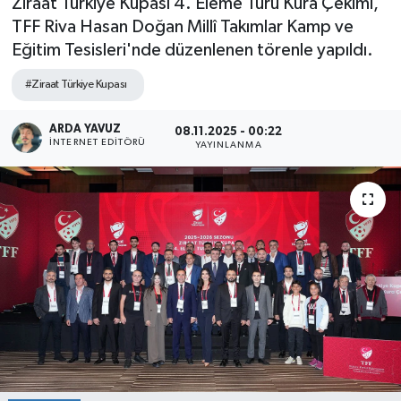
Ziraat Türkiye Kupası 4. Eleme Turu Kura Çekimi,
TFF Riva Hasan Doğan Millî Takımlar Kamp ve
SPOR
Eğitim Tesisleri'nde düzenlenen törenle yapıldı.
ULUSAL
#Ziraat Türkiye Kupası
İLÇELERİMİZ
ARDA YAVUZ
08.11.2025 - 00:22
İNTERNET EDITÖRÜ
YAYINLANMA
RESMİ İLAN