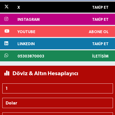
X
TAKIP ET
INSTAGRAM
TAKIP ET
YOUTUBE
ABONE OL
LINKEDIN
TAKIP ET
05303870003
İLETIŞIM
Döviz & Altın Hesaplayıcı