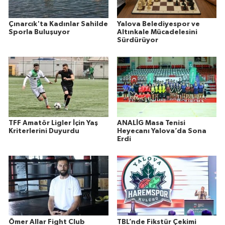
Çınarcık'ta Kadınlar Sahilde
Yalova Belediyespor ve
Sporla Buluşuyor
Altınkale Mücadelesini
Sürdürüyor
TFF Amatör Ligler İçin Yaş
ANALİG Masa Tenisi
Kriterlerini Duyurdu
Heyecanı Yalova’da Sona
Erdi
Ömer Allar Fight Club
TBL’nde Fikstür Çekimi