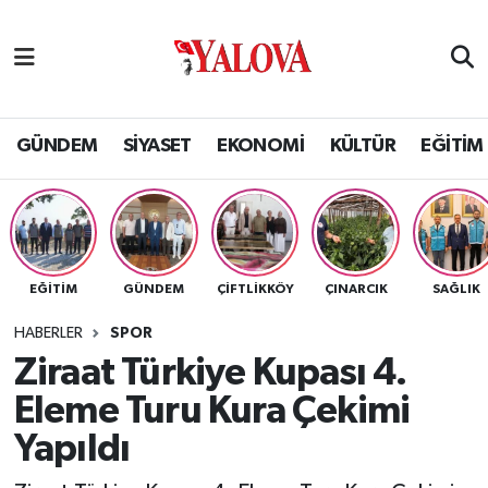
GÜNDEM
Yalova Nöbetçi Eczaneler
SİYASET
Yalova Hava Durumu
GÜNDEM
SİYASET
EKONOMİ
KÜLTÜR
EĞİTİM
EKONOMİ
Yalova Namaz Vakitleri
KÜLTÜR
Yalova Trafik Yoğunluk Haritası
EĞİTİM
GÜNDEM
ÇİFTLİKKÖY
ÇINARCIK
SAĞLIK
EĞİTİM
Puan Durumu ve Fikstür
HABERLER
SPOR
BİLİM VE TEKNOLOJİ
Tüm Manşetler
Ziraat Türkiye Kupası 4.
Eleme Turu Kura Çekimi
ASAYİŞ
Son Dakika Haberleri
Yapıldı
SAĞLIK
Haber Arşivi