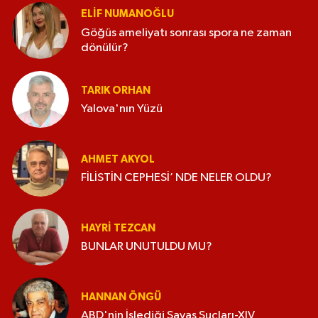
ELİF NUMANOĞLU
Göğüs ameliyatı sonrası spora ne zaman
dönülür?
TARIK ORHAN
Yalova'nın Yüzü
AHMET AKYOL
FİLİSTİN CEPHESİ’ NDE NELER OLDU?
HAYRI TEZCAN
BUNLAR UNUTULDU MU?
HANNAN ÖNGÜ
ABD'nin İşlediği Savaş Suçları-XIV