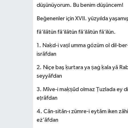
düşünüyorum. Bu benim düşüncem!
Beğenenler için XVII. yüzyılda yaşamış
fā‘ilātün fā‘ilātün fā‘ilātün fā‘ilün.
1. Naḳd-i vaṣl umma gözüm ol dil-ber-
isrāfdan
2. Niçe baş ḳurtara ya ṣaġ ḳala yā Rab
seyyāfdan
3. Mīve-i maḳṣūd olmaz Ṭuzlada ey d
eṭrāfdan
4. Cān-sitān-ı zümre-i eytām iken zā
eż‘āfdan