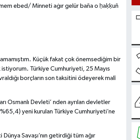
kmem ebed/ Minneti aġır gelür baña o ḥaḳḳuñ
azamamıştım. Küçük fakat çok önemsediğim bir
 istiyorum. Türkiye Cumhuriyeti, 25 Mayıs
aldığı borçların son taksitini ödeyerek malî
arı Osmanlı Devleti’ nden ayrılan devletler
 (%65,4) yeni kurulan Türkiye Cumhuriyeti’ne
i Dünya Savaşı’nın getirdiği tüm ağır