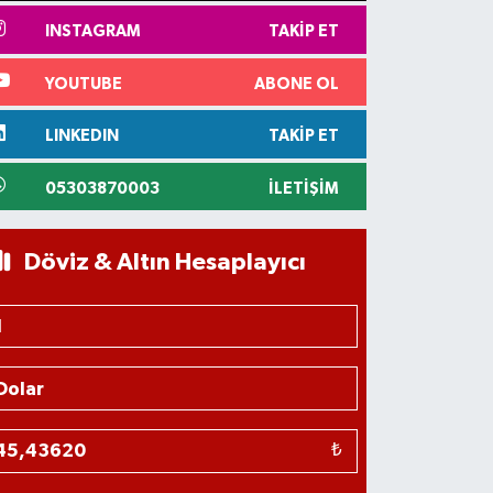
INSTAGRAM
TAKIP ET
YOUTUBE
ABONE OL
LINKEDIN
TAKIP ET
05303870003
İLETIŞIM
Döviz & Altın Hesaplayıcı
₺