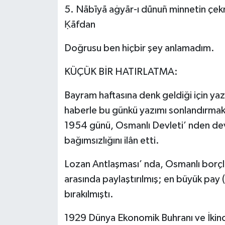
5. Nābīyā aġyār-ı dūnuñ minnetin çe
Ḳāfdan
Doğrusu ben hiçbir şey anlamadım.
KÜÇÜK BİR HATIRLATMA:
Bayram haftasına denk geldiği için y
haberle bu günkü yazımı sonlandırmak
1954 günü, Osmanlı Devleti’ nden devr
bağımsızlığını ilân etti.
​​Lozan Antlaşması’ nda, Osmanlı borçl
arasında paylaştırılmış; en büyük pay
bırakılmıştı.
​1929 Dünya Ekonomik Buhranı ve İkinc