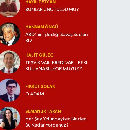
HAYRI TEZCAN
BUNLAR UNUTULDU MU?
HANNAN ÖNGÜ
ABD'nin İşlediği Savaş Suçları-
XIV
HALIT GÜLEÇ
TEŞVİK VAR, KREDİ VAR... PEKİ
KULLANABİLİYOR MUYUZ?
FIKRET SOLAK
O ADAM
SEMANUR TARAN
Her Şey Yolundayken Neden
Bu Kadar Yorgunuz?