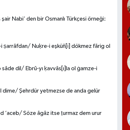
 şair Nabi’ den bir Osmanlı Türkçesi örneği:
i ṣarrāfdan/ Nuḳre-i eşküñ[i] dökmez fārig ol
 sāde dil/ Ebrū-yı ḳavvās[ı]la ol ġamze-i
il dime/ Şehrdür yetmezse de anda gelür
hid ‘aceb/ Söze āgāz itse ṭurmaz dem urur