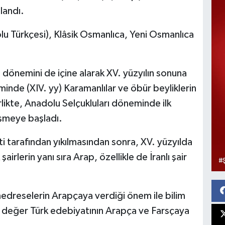
landı.
u Türkçesi), Klâsik Osmanlıca, Yeni Osmanlıca
 dönemini de içine alarak XV. yüzyılın sonuna
minde (XIV. yy) Karamanlılar ve öbür beyliklerin
rlikte, Anadolu Selçukluları döneminde ilk
işmeye başladı.
 tarafından yıkılmasından sonra, XV. yüzyılda
rlerin yanı sıra Arap, özellikle de İranlı şair
medreselerin Arapçaya verdiği önem ile bilim
i değer Türk edebiyatının Arapça ve Farsçaya