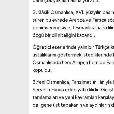
daha çok yaklaşmasına yol açtı.
2.Klâsik Osmanlıca, XVI. yüzyılın başın
süren bu evrede Arapça ve Farsça sözcük
benimsenmesiyle, Osmanlıca halk dili
özgü bir dil niteliğini kazandı.
Öğretici eserlerinde yalın bir Türkçe ku
ustalıklarını göstermek istediklerinde 
Osmanlıcada hem Arapça hem de Farsça
kopuldu.
3.Yeni Osmanlıca, Tanzimat’ın ilânıyla 
Servet-i Fünun edebiyatı dilidir. Gelişt
tamlamaları ve yeni kavramları karşılay
da, gene üst tabakanın ve aydınların d