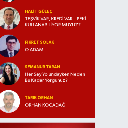
HALIT GÜLEÇ
TEŞVİK VAR, KREDİ VAR... PEKİ
KULLANABİLİYOR MUYUZ?
FIKRET SOLAK
O ADAM
SEMANUR TARAN
Her Şey Yolundayken Neden
Bu Kadar Yorgunuz?
TARIK ORHAN
ORHAN KOCADAĞ