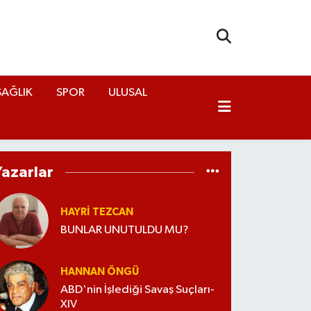
SAĞLIK
SPOR
ULUSAL
Yazarlar
HAYRI TEZCAN
BUNLAR UNUTULDU MU?
HANNAN ÖNGÜ
ABD'nin İşlediği Savaş Suçları-
XIV