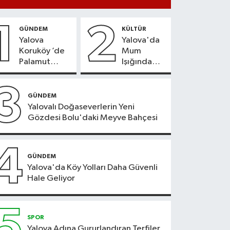
1
2
GÜNDEM
KÜLTÜR
Yalova
Yalova'da
Koruköy ’de
Mum
Palamut
Işığında
Sezonu
Konser
Heyecanı
Keyfi
3
GÜNDEM
Yalovalı Doğaseverlerin Yeni
Gözdesi Bolu'daki Meyve Bahçesi
4
GÜNDEM
Yalova'da Köy Yolları Daha Güvenli
Hale Geliyor
5
SPOR
Yalova Adına Gururlandıran Terfiler