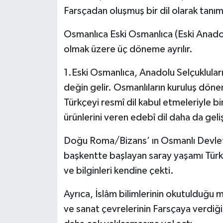
Farsçadan oluşmuş bir dil olarak tanım
Osmanlıca Eski Osmanlıca (Eski Anadol
olmak üzere üç döneme ayrılır.
1.Eski Osmanlıca, Anadolu Selçukluları
değin gelir. Osmanlıların kuruluş döne
Türkçeyi resmî dil kabul etmeleriyle bi
ürünlerini veren edebî dil daha da gel
Doğu Roma/Bizans’ ın Osmanlı Devleti
başkentte başlayan saray yaşamı Türk şai
ve bilginleri kendine çekti.
Ayrıca, İslâm bilimlerinin okutulduğu 
ve sanat çevrelerinin Farsçaya verdiğ