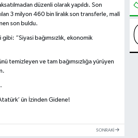
satılmadan düzenli olarak yapıldı. ​Son
an 3 milyon 460 bin liralık son transferle, malî
amen son buldu.
 gibi: “Siyasi bağımsızlık, ekonomik
ünü temizleyen ve tam bağımsızlığa yürüyen
m.
.
tatürk’ ün İzinden Gidene!
SONRAKI