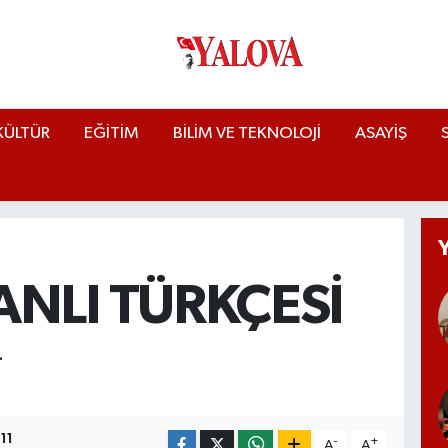
KÜLTÜR
EĞİTİM
BİLİM VE TEKNOLOJİ
ASAYİŞ
NLI TÜRKÇESİ
L
11
-
+
A
A