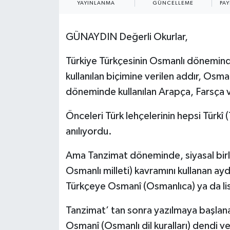
YAYINLANMA
GÜNCELLEME
PAY
SPOR
GÜNAYDIN Değerli Okurlar,
ULUSAL
Türkiye Türkçesinin Osmanlı döneminde 
İLÇELERİMİZ
kullanılan biçimine verilen addır, Osma
döneminde kullanılan Arapça, Farsça ve 
RESMİ İLAN
Önceleri Türk lehçelerinin hepsi Türkî (T
anılıyordu.
Ama Tanzimat döneminde, siyasal birli
Osmanlı milleti) kavramını kullanan ay
Türkçeye Osmanî (Osmanlıca) ya da lisa
Tanzimat’ tan sonra yazılmaya başlanan 
Osmanî (Osmanlı dil kuralları) dendi 