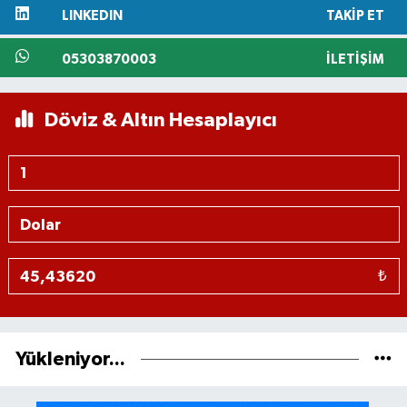
LINKEDIN
TAKIP ET
05303870003
İLETIŞIM
Döviz & Altın Hesaplayıcı
₺
Yükleniyor...