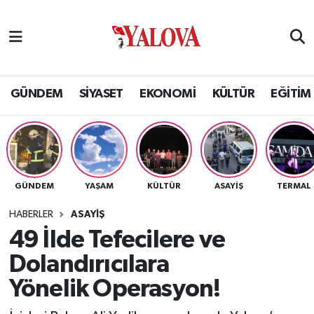
GÜNDEM
Yalova Nöbetçi Eczaneler
SİYASET
Yalova Hava Durumu
GÜNDEM
SİYASET
EKONOMİ
KÜLTÜR
EĞİTİM
EKONOMİ
Yalova Namaz Vakitleri
KÜLTÜR
Yalova Trafik Yoğunluk Haritası
GÜNDEM
YAŞAM
KÜLTÜR
ASAYİŞ
TERMAL
EĞİTİM
Puan Durumu ve Fikstür
HABERLER
ASAYİŞ
BİLİM VE TEKNOLOJİ
Tüm Manşetler
49 İlde Tefecilere ve
Dolandırıcılara
ASAYİŞ
Son Dakika Haberleri
Yönelik Operasyon!
SAĞLIK
Haber Arşivi