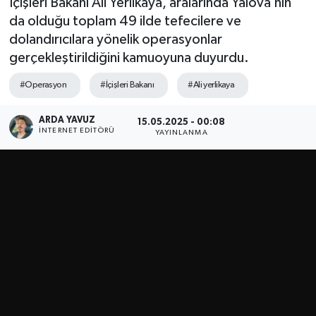
İçişleri Bakanı Ali Yerlikaya, aralarında Yalova’nın
da olduğu toplam 49 ilde tefecilere ve
SPOR
dolandırıcılara yönelik operasyonlar
gerçekleştirildiğini kamuoyuna duyurdu.
ULUSAL
#Operasyon
#İçişleri Bakanı
#Ali yerlikaya
İLÇELERİMİZ
ARDA YAVUZ
15.05.2025 - 00:08
RESMİ İLAN
İNTERNET EDITÖRÜ
YAYINLANMA