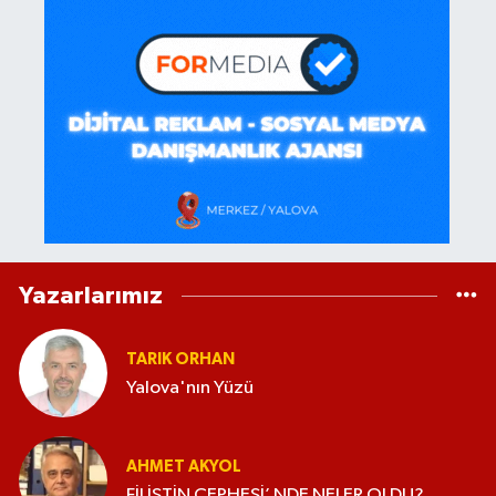
Yazarlarımız
TARIK ORHAN
Yalova'nın Yüzü
AHMET AKYOL
FİLİSTİN CEPHESİ’ NDE NELER OLDU?