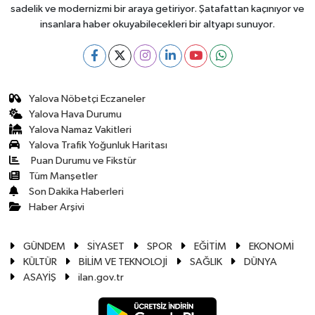
sadelik ve modernizmi bir araya getiriyor. Şatafattan kaçınıyor ve
insanlara haber okuyabilecekleri bir altyapı sunuyor.
Yalova Nöbetçi Eczaneler
Yalova Hava Durumu
Yalova Namaz Vakitleri
Yalova Trafik Yoğunluk Haritası
Puan Durumu ve Fikstür
Tüm Manşetler
Son Dakika Haberleri
Haber Arşivi
GÜNDEM
SİYASET
SPOR
EĞİTİM
EKONOMİ
KÜLTÜR
BİLİM VE TEKNOLOJİ
SAĞLIK
DÜNYA
ASAYİŞ
ilan.gov.tr