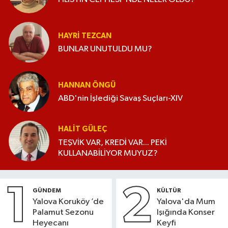
HAYRI TEZCAN
BUNLAR UNUTULDU MU?
HANNAN ÖNGÜ
ABD'nin İşlediği Savaş Suçları-XIV
HALIT GÜLEÇ
TEŞVİK VAR, KREDİ VAR... PEKİ
KULLANABİLİYOR MUYUZ?
1
2
GÜNDEM
KÜLTÜR
Yalova Koruköy ’de
Yalova'da Mum
Palamut Sezonu
Işığında Konser
Heyecanı
Keyfi