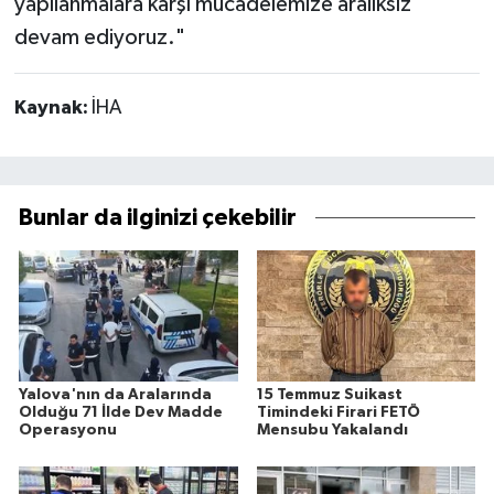
yapılanmalara karşı mücadelemize aralıksız
devam ediyoruz."
Kaynak:
İHA
Bunlar da ilginizi çekebilir
Yalova'nın da Aralarında
15 Temmuz Suikast
Olduğu 71 İlde Dev Madde
Timindeki Firari FETÖ
Operasyonu
Mensubu Yakalandı