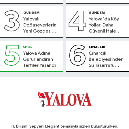
3
4
GÜNDEM
GÜNDEM
Yalovalı
Yalova'da Köy
Doğaseverlerin
Yolları Daha
Yeni Gözdesi
Güvenli Hale
Bolu'daki Meyve
Geliyor
Bahçesi
5
6
SPOR
ÇINARCIK
Yalova Adına
Çınarcık
Gururlandıran
Belediyesi’nden
Terfiler Yaşandı
Su Tasarrufu
Çağrısı
TE Bilişim, yepyeni Elegant temasıyla sizleri buluştururken,