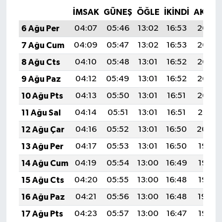
İMSAK
GÜNEŞ
ÖĞLE
İKINDI
AKŞA
6 Ağu Per
04:07
05:46
13:02
16:53
20:07
7 Ağu Cum
04:09
05:47
13:02
16:53
20:06
8 Ağu Cts
04:10
05:48
13:01
16:52
20:05
9 Ağu Paz
04:12
05:49
13:01
16:52
20:03
10 Ağu Pts
04:13
05:50
13:01
16:51
20:02
11 Ağu Sal
04:14
05:51
13:01
16:51
20:01
12 Ağu Çar
04:16
05:52
13:01
16:50
20:00
13 Ağu Per
04:17
05:53
13:01
16:50
19:58
14 Ağu Cum
04:19
05:54
13:00
16:49
19:57
15 Ağu Cts
04:20
05:55
13:00
16:48
19:56
16 Ağu Paz
04:21
05:56
13:00
16:48
19:54
17 Ağu Pts
04:23
05:57
13:00
16:47
19:53