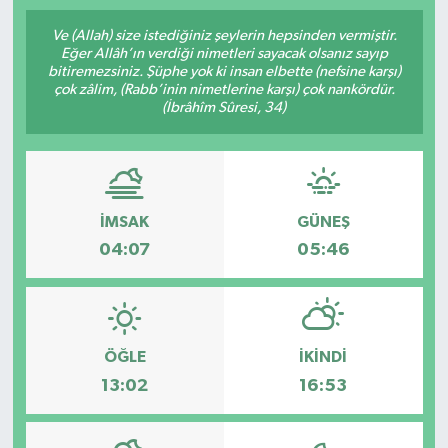
SPOR
Ve (Allah) size istediğiniz şeylerin hepsinden vermiştir.
Eğer Allâh’ın verdiği nimetleri sayacak olsanız sayıp
bitiremezsiniz. Şüphe yok ki insan elbette (nefsine karşı)
ULUSAL
çok zâlim, (Rabb’inin nimetlerine karşı) çok nankördür.
(İbrâhîm Sûresi, 34)
İLÇELERİMİZ
RESMİ İLAN
İMSAK
GÜNEŞ
04:07
05:46
ÖĞLE
İKINDI
13:02
16:53