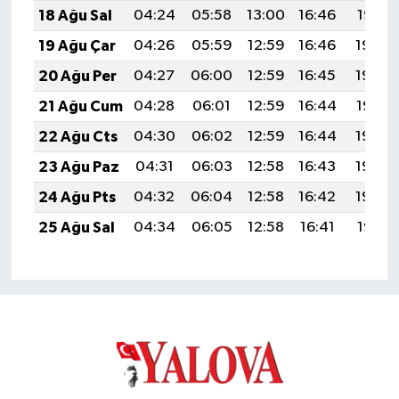
18 Ağu Sal
04:24
05:58
13:00
16:46
19:51
19 Ağu Çar
04:26
05:59
12:59
16:46
19:50
20 Ağu Per
04:27
06:00
12:59
16:45
19:49
21 Ağu Cum
04:28
06:01
12:59
16:44
19:47
22 Ağu Cts
04:30
06:02
12:59
16:44
19:46
23 Ağu Paz
04:31
06:03
12:58
16:43
19:44
24 Ağu Pts
04:32
06:04
12:58
16:42
19:43
25 Ağu Sal
04:34
06:05
12:58
16:41
19:41