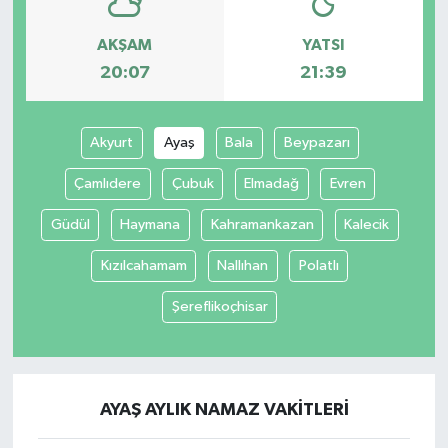
AKŞAM
YATSI
20:07
21:39
Akyurt
Ayaş
Bala
Beypazarı
Çamlıdere
Çubuk
Elmadağ
Evren
Güdül
Haymana
Kahramankazan
Kalecik
Kızılcahamam
Nallıhan
Polatlı
Şereflikoçhisar
AYAŞ AYLIK NAMAZ VAKITLERI