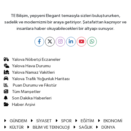
TE Bilişim, yepyeni Elegant temasıyla sizleri buluştururken,
sadelik ve modernizmi bir araya getiriyor. Şatafattan kaçınıyor ve
insanlara haber okuyabilecekleri bir altyapı sunuyor.
Yalova Nöbetçi Eczaneler
Yalova Hava Durumu
Yalova Namaz Vakitleri
Yalova Trafik Yoğunluk Haritası
Puan Durumu ve Fikstür
Tüm Manşetler
Son Dakika Haberleri
Haber Arşivi
GÜNDEM
SİYASET
SPOR
EĞİTİM
EKONOMİ
KÜLTÜR
BİLİM VE TEKNOLOJİ
SAĞLIK
DÜNYA