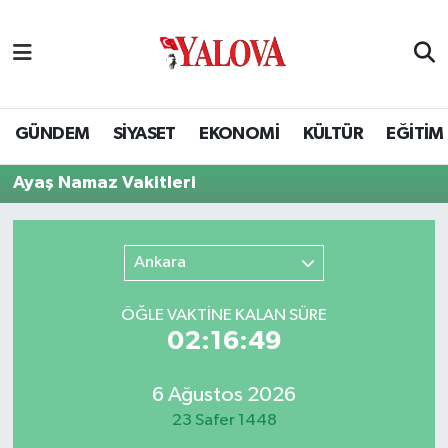
GÜNDEM
Yalova Nöbetçi Eczaneler
SİYASET
Yalova Hava Durumu
GÜNDEM
SİYASET
EKONOMİ
KÜLTÜR
EĞİTİM
EKONOMİ
Yalova Namaz Vakitleri
Ayaş Namaz Vakitleri
KÜLTÜR
Yalova Trafik Yoğunluk Haritası
Ankara
EĞİTİM
Puan Durumu ve Fikstür
ÖĞLE VAKTİNE KALAN SÜRE
BİLİM VE TEKNOLOJİ
Tüm Manşetler
02:16:49
ASAYİŞ
Son Dakika Haberleri
6 Ağustos 2026
23 Safer 1448
SAĞLIK
Haber Arşivi