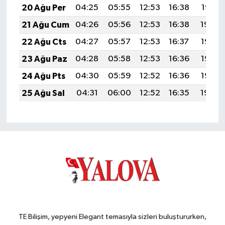
20 Ağu Per
04:25
05:55
12:53
16:38
19:41
21 Ağu Cum
04:26
05:56
12:53
16:38
19:40
22 Ağu Cts
04:27
05:57
12:53
16:37
19:38
23 Ağu Paz
04:28
05:58
12:53
16:36
19:37
24 Ağu Pts
04:30
05:59
12:52
16:36
19:36
25 Ağu Sal
04:31
06:00
12:52
16:35
19:34
TE Bilişim, yepyeni Elegant temasıyla sizleri buluştururken,