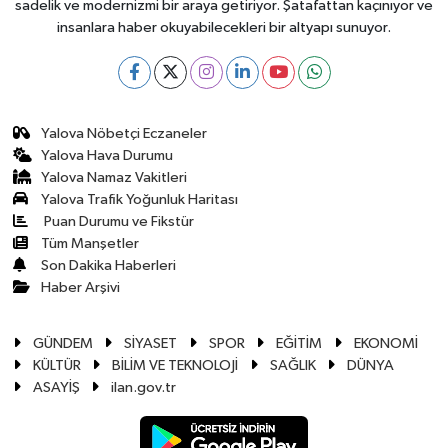
sadelik ve modernizmi bir araya getiriyor. Şatafattan kaçınıyor ve
insanlara haber okuyabilecekleri bir altyapı sunuyor.
Yalova Nöbetçi Eczaneler
Yalova Hava Durumu
Yalova Namaz Vakitleri
Yalova Trafik Yoğunluk Haritası
Puan Durumu ve Fikstür
Tüm Manşetler
Son Dakika Haberleri
Haber Arşivi
GÜNDEM
SİYASET
SPOR
EĞİTİM
EKONOMİ
KÜLTÜR
BİLİM VE TEKNOLOJİ
SAĞLIK
DÜNYA
ASAYİŞ
ilan.gov.tr