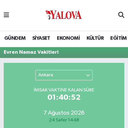
GÜNDEM
Yalova Nöbetçi Eczaneler
SİYASET
Yalova Hava Durumu
GÜNDEM
SİYASET
EKONOMİ
KÜLTÜR
EĞİTİM
EKONOMİ
Yalova Namaz Vakitleri
Evren Namaz Vakitleri
KÜLTÜR
Yalova Trafik Yoğunluk Haritası
Ankara
EĞİTİM
Puan Durumu ve Fikstür
İMSAK VAKTİNE KALAN SÜRE
BİLİM VE TEKNOLOJİ
Tüm Manşetler
01:40:52
ASAYİŞ
Son Dakika Haberleri
7 Ağustos 2026
24 Safer 1448
SAĞLIK
Haber Arşivi