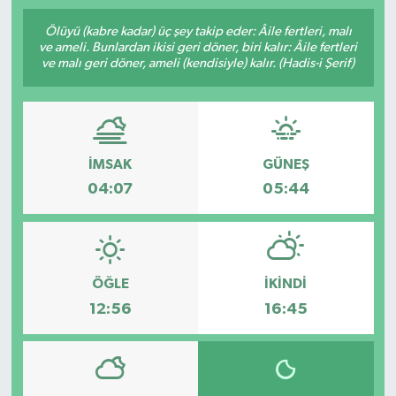
SPOR
Ölüyü (kabre kadar) üç şey takip eder: Âile fertleri, malı
ve ameli. Bunlardan ikisi geri döner, biri kalır: Âile fertleri
ve malı geri döner, ameli (kendisiyle) kalır. (Hadis-i Şerif)
ULUSAL
İLÇELERİMİZ
İMSAK
GÜNEŞ
RESMİ İLAN
04:07
05:44
ÖĞLE
İKINDI
12:56
16:45