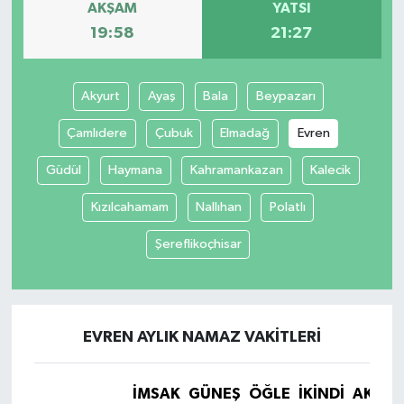
AKŞAM
YATSI
19:58
21:27
Akyurt
Ayaş
Bala
Beypazarı
Çamlıdere
Çubuk
Elmadağ
Evren
Güdül
Haymana
Kahramankazan
Kalecik
Kızılcahamam
Nallıhan
Polatlı
Şereflikoçhisar
EVREN AYLIK NAMAZ VAKITLERI
İMSAK
GÜNEŞ
ÖĞLE
İKINDI
AKŞA