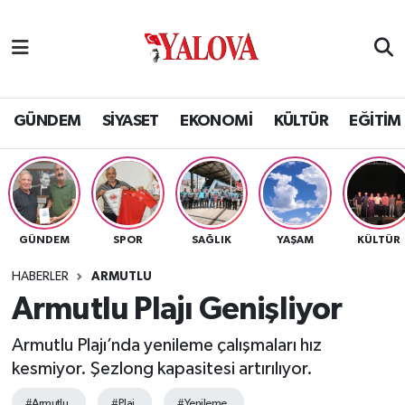
GÜNDEM
Yalova Nöbetçi Eczaneler
SİYASET
Yalova Hava Durumu
GÜNDEM
SİYASET
EKONOMİ
KÜLTÜR
EĞİTİM
EKONOMİ
Yalova Namaz Vakitleri
KÜLTÜR
Yalova Trafik Yoğunluk Haritası
GÜNDEM
SPOR
SAĞLIK
YAŞAM
KÜLTÜR
EĞİTİM
Puan Durumu ve Fikstür
HABERLER
ARMUTLU
BİLİM VE TEKNOLOJİ
Tüm Manşetler
Armutlu Plajı Genişliyor
Armutlu Plajı’nda yenileme çalışmaları hız
ASAYİŞ
Son Dakika Haberleri
kesmiyor. Şezlong kapasitesi artırılıyor.
SAĞLIK
Haber Arşivi
#Armutlu
#Plaj
#Yenileme