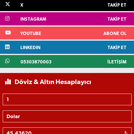
X
TAKIP ET
INSTAGRAM
TAKIP ET
YOUTUBE
ABONE OL
LINKEDIN
TAKIP ET
05303870003
İLETIŞIM
Döviz & Altın Hesaplayıcı
₺