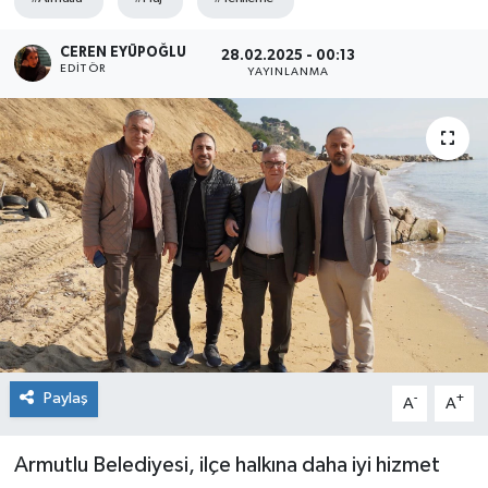
SPOR
CEREN EYÜPOĞLU
28.02.2025 - 00:13
EDITÖR
YAYINLANMA
ULUSAL
İLÇELERİMİZ
RESMİ İLAN
Paylaş
-
+
A
A
Armutlu Belediyesi, ilçe halkına daha iyi hizmet