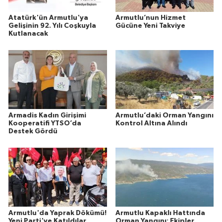
Atatürk'ün Armutlu'ya
Armutlu’nun Hizmet
Gelişinin 92. Yılı Coşkuyla
Gücüne Yeni Takviye
Kutlanacak
Armadis Kadın Girişimi
Armutlu’daki Orman Yangını
Kooperatifi YTSO’da
Kontrol Altına Alındı
Destek Gördü
Armutlu'da Yaprak Dökümü!
Armutlu Kapaklı Hattında
Yeni Parti'ye Katıldılar
Orman Yangını: Ekipler