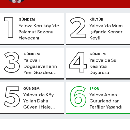
1
2
GÜNDEM
KÜLTÜR
Yalova Koruköy ’de
Yalova'da Mum
Palamut Sezonu
Işığında Konser
Heyecanı
Keyfi
3
4
GÜNDEM
GÜNDEM
Yalovalı
Yalova’da Su
Doğaseverlerin
Kesintisi
Yeni Gözdesi
Duyurusu
Bolu'daki Meyve
Bahçesi
5
6
GÜNDEM
SPOR
Yalova'da Köy
Yalova Adına
Yolları Daha
Gururlandıran
Güvenli Hale
Terfiler Yaşandı
Geliyor