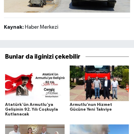
Kaynak:
Haber Merkezi
Bunlar da ilginizi çekebilir
Atatürk'ün Armutlu'ya
Armutlu’nun Hizmet
Gelişinin 92. Yılı Coşkuyla
Gücüne Yeni Takviye
Kutlanacak