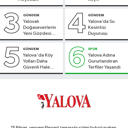
3
4
GÜNDEM
GÜNDEM
Yalovalı
Yalova’da Su
Doğaseverlerin
Kesintisi
Yeni Gözdesi
Duyurusu
Bolu'daki Meyve
Bahçesi
5
6
GÜNDEM
SPOR
Yalova'da Köy
Yalova Adına
Yolları Daha
Gururlandıran
Güvenli Hale
Terfiler Yaşandı
Geliyor
TE Bilişim, yepyeni Elegant temasıyla sizleri buluştururken,