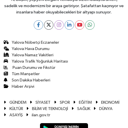
sadelik ve modernizmi bir araya getiriyor. Şatafattan kaçınıyor ve
insanlara haber okuyabilecekleri bir altyapı sunuyor.
Yalova Nöbetçi Eczaneler
Yalova Hava Durumu
Yalova Namaz Vakitleri
Yalova Trafik Yoğunluk Haritası
Puan Durumu ve Fikstür
Tüm Manşetler
Son Dakika Haberleri
Haber Arşivi
GÜNDEM
SİYASET
SPOR
EĞİTİM
EKONOMİ
KÜLTÜR
BİLİM VE TEKNOLOJİ
SAĞLIK
DÜNYA
ASAYİŞ
ilan.gov.tr