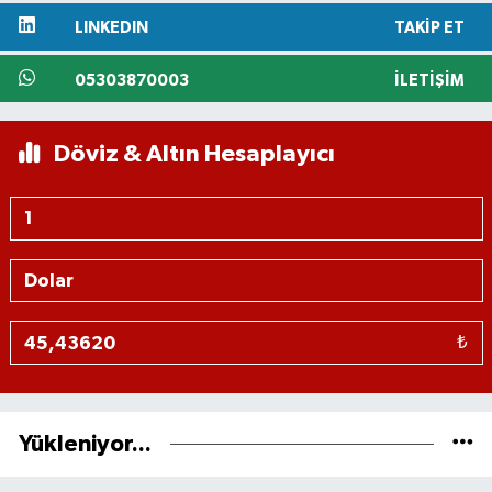
LINKEDIN
TAKIP ET
05303870003
İLETIŞIM
Döviz & Altın Hesaplayıcı
₺
Yükleniyor...