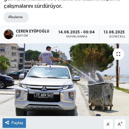
çalışmalarını sürdürüyor.
SPOR
#İlaçlama
ULUSAL
CEREN EYÜPOĞLU
14.06.2025 - 00:04
13.06.2025 - 
EDITÖR
YAYINLANMA
GÜNCELLE
İLÇELERİMİZ
RESMİ İLAN
Paylaş
-
+
A
A