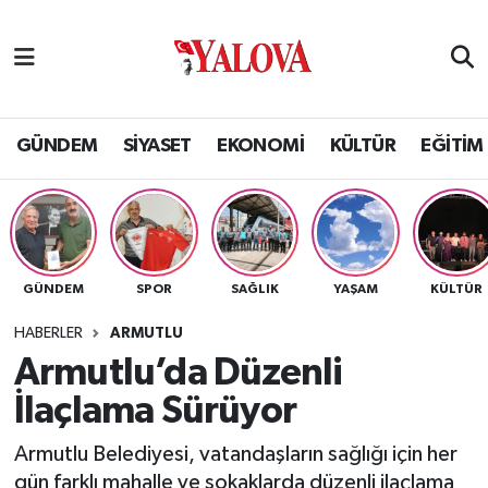
GÜNDEM
Yalova Nöbetçi Eczaneler
SİYASET
Yalova Hava Durumu
GÜNDEM
SİYASET
EKONOMİ
KÜLTÜR
EĞİTİM
EKONOMİ
Yalova Namaz Vakitleri
KÜLTÜR
Yalova Trafik Yoğunluk Haritası
GÜNDEM
SPOR
SAĞLIK
YAŞAM
KÜLTÜR
EĞİTİM
Puan Durumu ve Fikstür
HABERLER
ARMUTLU
BİLİM VE TEKNOLOJİ
Tüm Manşetler
Armutlu’da Düzenli
İlaçlama Sürüyor
ASAYİŞ
Son Dakika Haberleri
Armutlu Belediyesi, vatandaşların sağlığı için her
SAĞLIK
Haber Arşivi
gün farklı mahalle ve sokaklarda düzenli ilaçlama