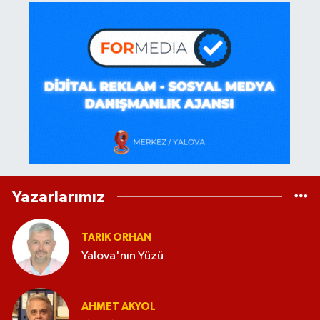
Yazarlarımız
TARIK ORHAN
Yalova'nın Yüzü
AHMET AKYOL