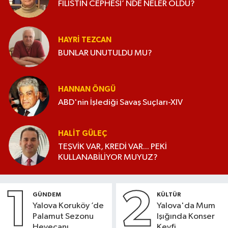
FİLİSTİN CEPHESİ’ NDE NELER OLDU?
HAYRI TEZCAN
BUNLAR UNUTULDU MU?
HANNAN ÖNGÜ
ABD'nin İşlediği Savaş Suçları-XIV
HALIT GÜLEÇ
TEŞVİK VAR, KREDİ VAR... PEKİ
KULLANABİLİYOR MUYUZ?
1
2
GÜNDEM
KÜLTÜR
Yalova Koruköy ’de
Yalova'da Mum
Palamut Sezonu
Işığında Konser
Heyecanı
Keyfi