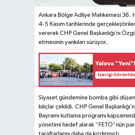
Ankara Bölge Adliye Mahkemesi 36. Hu
4-5 Kasım tarihlerinde gerçekleştirilen 
vererek CHP Genel Başkanlığı’nı Özgü
etmesinin yankıları sürüyor.
Yalova "Yeni"
İçeriği Görüntül
Siyaset gündemine bomba gibi düşen b
kılıçlar çekildi. CHP Genel Başkanlığı
Bayramı kutlama programı kapsamında
yönetimi hedef alarak “FETÖ”nün part
taraftarlarını daha da kızdırmıştı.