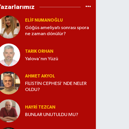
Yazarlarımız
ELİF NUMANOĞLU
Göğüs ameliyatı sonrası spora
ne zaman dönülür?
TARIK ORHAN
Yalova'nın Yüzü
AHMET AKYOL
FİLİSTİN CEPHESİ’ NDE NELER
OLDU?
HAYRI TEZCAN
BUNLAR UNUTULDU MU?