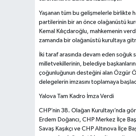
Yaşanan tüm bu gelişmelerle birlikte 
partilerinin bir an önce olağanüstü kur
Kemal Kılıçdaroğlu, mahkemenin verdi
zamanda bir olağanüstü kurultaya gitm
İki taraf arasında devam eden soğuk sa
milletvekillerinin, belediye başkanları
çoğunluğunun desteğini alan Özgür Öze
delegelerin imzasını toplamaya başlad
Yalova Tam Kadro İmza Verdi
CHP’nin 38. Olağan Kurultayı’nda göre
Erdem Doğancı, CHP Merkez İlçe Başka
Savaş Kaşıkçı ve CHP Altınova İlçe Başk