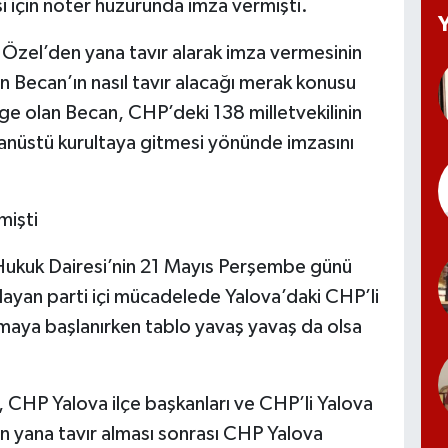
 için noter huzurunda imza vermişti.
Özel’den yana tavır alarak imza vermesinin
n Becan’ın nasıl tavır alacağı merak konusu
ege olan Becan, CHP’deki 138 milletvekilinin
ğanüstü kurultaya gitmesi yönünde imzasını
mişti
ukuk Dairesi’nin 21 Mayıs Perşembe günü
aşlayan parti içi mücadelede Yalova’daki CHP’li
ılmaya başlanırken tablo yavaş yavaş da olsa
 CHP Yalova ilçe başkanları ve CHP’li Yalova
n yana tavır alması sonrası CHP Yalova