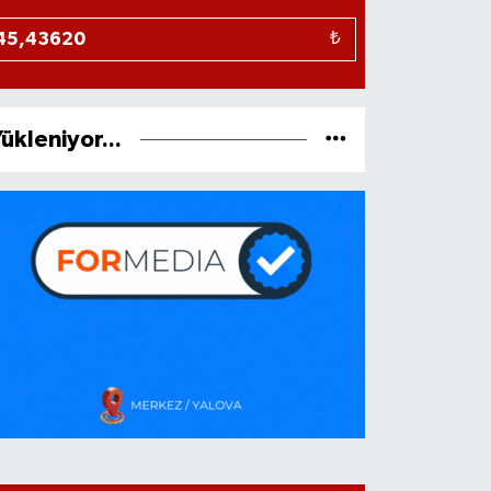
₺
ükleniyor...