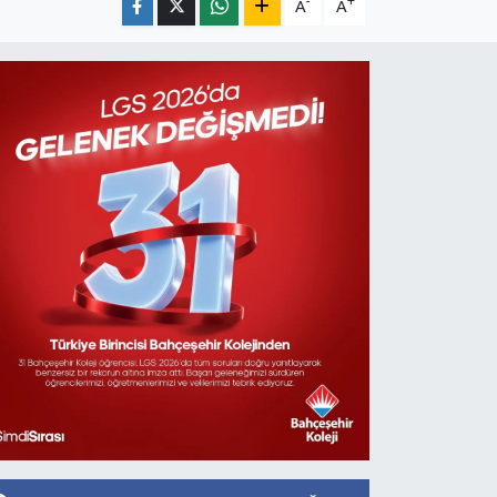
-
+
A
A