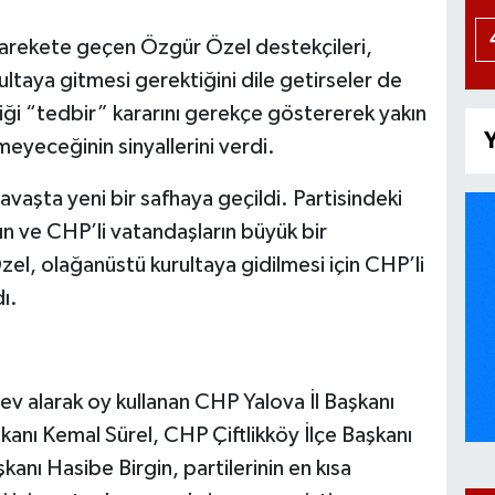
harekete geçen Özgür Özel destekçileri,
ultaya gitmesi gerektiğini dile getirseler de
ği “tedbir” kararını gerekçe göstererek yakın
Y
eyeceğinin sinyallerini verdi.
vaşta yeni bir safhaya geçildi. Partisindeki
nın ve CHP’li vatandaşların büyük bir
l, olağanüstü kurultaya gidilmesi için CHP’li
ı.
v alarak oy kullanan CHP Yalova İl Başkanı
nı Kemal Sürel, CHP Çiftlikköy İlçe Başkanı
anı Hasibe Birgin, partilerinin en kısa