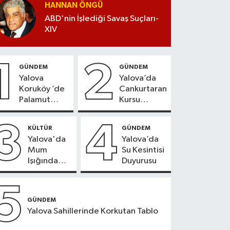
HANNAN ÖNGÜ
ABD'nin İşlediği Savaş Suçları-
XIV
1
2
GÜNDEM
GÜNDEM
Yalova
Yalova’da
Koruköy ’de
Cankurtaran
Palamut
Kursu
Sezonu
Kayıtları
Heyecanı
Başladı
3
4
KÜLTÜR
GÜNDEM
Yalova'da
Yalova’da
Mum
Su Kesintisi
Işığında
Duyurusu
Konser
Keyfi
5
GÜNDEM
Yalova Sahillerinde Korkutan Tablo