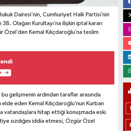
kuk Dairesi’nin, Cumhuriyet Halk Partisi’nin
38. Olağan Kurultayı’na ilişkin iptal kararı
r Özel’den Kemal Kılıçdaroğlu’na teslim
lendi
e
u gelişmenin ardından taraflar arasında
’nı elde eden Kemal Kılıçdaroğlu’nun Kurban
 vatandaşlara hitap ettiği konuşmada eski
iye sızdığını iddia etmesi, Özgür Özel