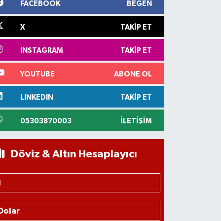
FACEBOOK
BEĞEN
X
TAKIP ET
INSTAGRAM
TAKIP ET
YOUTUBE
ABONE OL
LINKEDIN
TAKIP ET
05303870003
İLETIŞIM
Döviz & Altın Hesaplayıcı