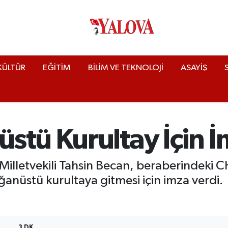
KÜLTÜR
EĞİTİM
BİLİM VE TEKNOLOJİ
ASAYİŞ
stü Kurultay İçin İ
illetvekili Tahsin Becan, beraberindeki CHP’l
ğanüstü kurultaya gitmesi için imza verdi.
3 DK