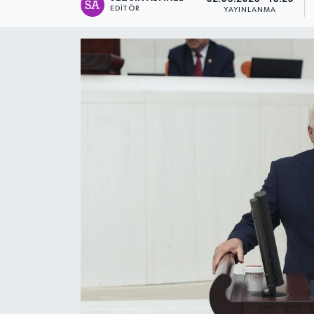
EDITÖR
YAYINLANMA
SPOR
ULUSAL
İLÇELERİMİZ
RESMİ İLAN