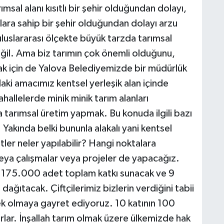
al alanı kısıtlı bir şehir olduğundan dolayı,
lara sahip bir şehir olduğundan dolayı arzu
uluslararası ölçekte büyük tarzda tarımsal
eğil. Ama biz tarımın çok önemli olduğunu,
ak için de Yalova Belediyemizde bir müdürlük
aki amacımız kentsel yerleşik alan içinde
ahallelerde minik minik tarım alanları
 tarımsal üretim yapmak. Bu konuda ilgili bazı
Yakında belki bununla alakalı yani kentsel
etler neler yapılabilir? Hangi noktalara
 veya çalışmalar veya projeler de yapacağız.
i 175.000 adet toplam katkı sunacak ve 9
ağıtacak. Çiftçilerimiz bizlerin verdiğini tabii
ek olmaya gayret ediyoruz. 10 katının 100
rlar. İnşallah tarım olmak üzere ülkemizde hak