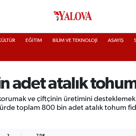
KÜLTÜR
EĞİTİM
BİLİM VE TEKNOLOJİ
ASAYİŞ
in adet atalık tohu
orumak ve çiftçinin üretimini desteklemek iç
 türde toplam 800 bin adet atalık tohum fide
3
7 DK