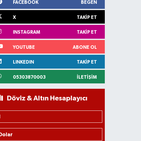
FACEBOOK
BEĞEN
X
TAKIP ET
INSTAGRAM
TAKIP ET
YOUTUBE
ABONE OL
LINKEDIN
TAKIP ET
05303870003
İLETIŞIM
Döviz & Altın Hesaplayıcı