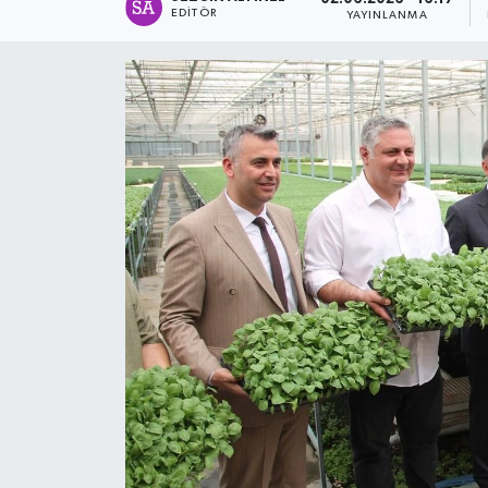
EDITÖR
YAYINLANMA
SPOR
ULUSAL
İLÇELERİMİZ
RESMİ İLAN