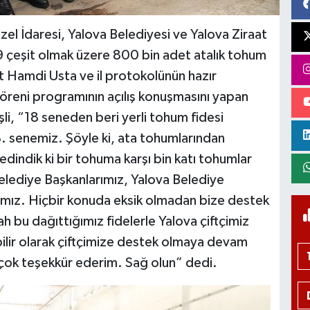
zel İdaresi, Yalova Belediyesi ve Yalova Ziraat
 9 çeşit olmak üzere 800 bin adet atalık tohum
met Hamdi Usta ve il protokolünün hazır
öreni programının açılış konuşmasını yapan
li, “18 seneden beri yerli tohum fidesi
18. senemiz. Şöyle ki, ata tohumlarından
dindik ki bir tohuma karşı bin katı tohumlar
Belediye Başkanlarımız, Yalova Belediye
mız. Hiçbir konuda eksik olmadan bize destek
ah bu dağıttığımız fidelerle Yalova çiftçimiz
bilir olarak çiftçimize destek olmaya devam
 çok teşekkür ederim. Sağ olun” dedi.