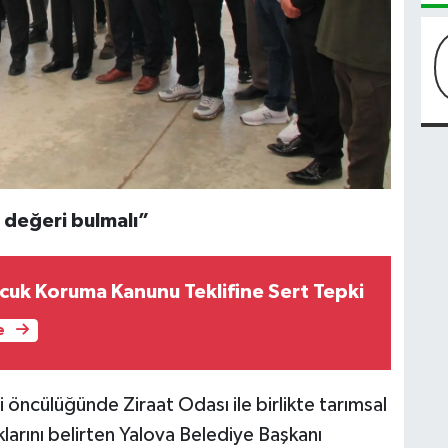
 değeri bulmalı”
uk Koruma Kanunu Teklifine Sert Tepki
e
i öncülüğünde Ziraat Odası ile birlikte tarımsal
klarını belirten Yalova Belediye Başkanı