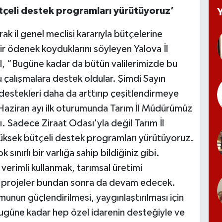
tçeli destek programları yürütüyoruz’
rak il genel meclisi kararıyla bütçelerine
r bir ödenek koyduklarını söyleyen Yalova İl
, “Bugüne kadar da bütün valilerimizde bu
 çalışmalara destek oldular. Şimdi Sayın
 destekleri daha da arttırıp çeşitlendirmeye
 Haziran ayı ilk oturumunda Tarım İl Müdürümüz
tı. Sadece Ziraat Odası'yla değil Tarım İl
ksek bütçeli destek programları yürütüyoruz.
 sınırlı bir varlığa sahip bildiğiniz gibi.
 verimli kullanmak, tarımsal üretimi
 projeler bundan sonra da devam edecek.
munun güçlendirilmesi, yaygınlaştırılması için
e. Bugüne kadar hep özel idarenin desteğiyle ve