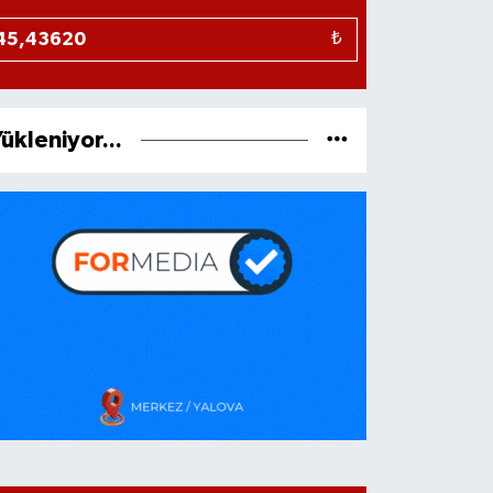
₺
ükleniyor...