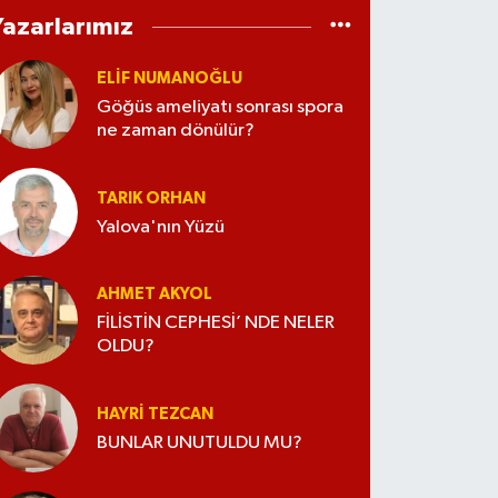
Yazarlarımız
ELİF NUMANOĞLU
Göğüs ameliyatı sonrası spora
ne zaman dönülür?
TARIK ORHAN
Yalova'nın Yüzü
AHMET AKYOL
FİLİSTİN CEPHESİ’ NDE NELER
OLDU?
HAYRI TEZCAN
BUNLAR UNUTULDU MU?