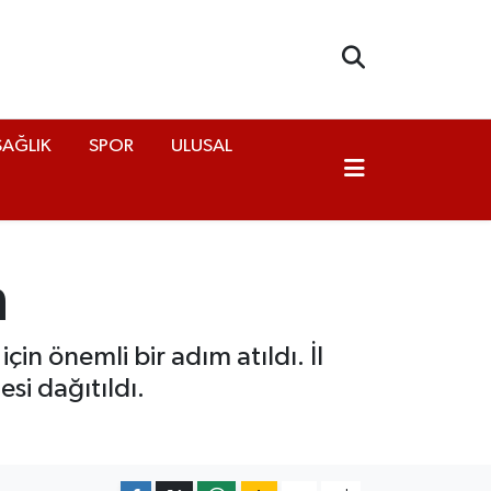
SAĞLIK
SPOR
ULUSAL
m
in önemli bir adım atıldı. İl
si dağıtıldı.