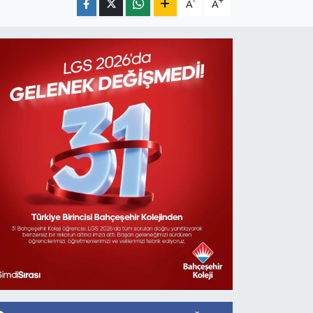
-
+
A
A