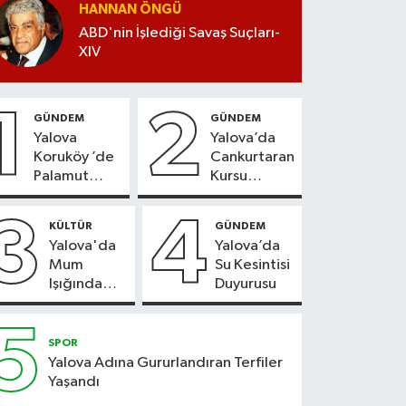
HANNAN ÖNGÜ
ABD'nin İşlediği Savaş Suçları-
XIV
1
2
GÜNDEM
GÜNDEM
Yalova
Yalova’da
Koruköy ’de
Cankurtaran
Palamut
Kursu
Sezonu
Kayıtları
Heyecanı
Başladı
3
4
KÜLTÜR
GÜNDEM
Yalova'da
Yalova’da
Mum
Su Kesintisi
Işığında
Duyurusu
Konser
Keyfi
5
SPOR
Yalova Adına Gururlandıran Terfiler
Yaşandı