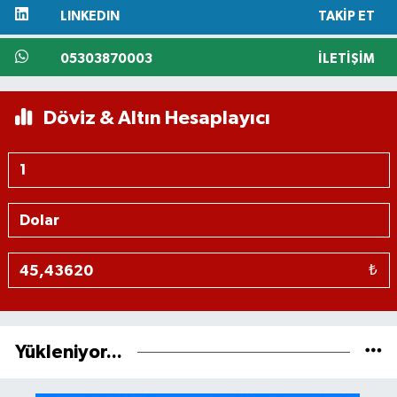
LINKEDIN
TAKIP ET
05303870003
İLETIŞIM
Döviz & Altın Hesaplayıcı
₺
Yükleniyor...