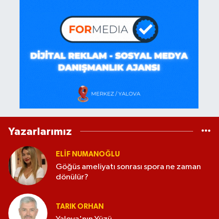
Yazarlarımız
ELİF NUMANOĞLU
Göğüs ameliyatı sonrası spora ne zaman
dönülür?
TARIK ORHAN