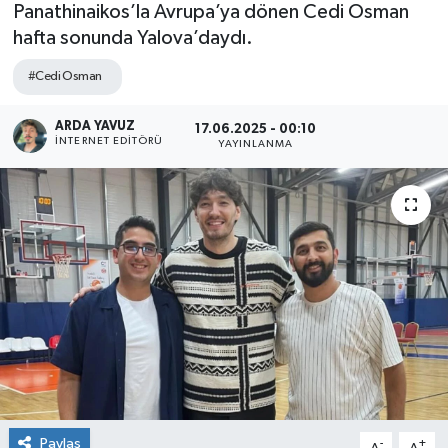
Panathinaikos’la Avrupa’ya dönen Cedi Osman
SPOR
hafta sonunda Yalova’daydı.
#Cedi Osman
ULUSAL
ARDA YAVUZ
17.06.2025 - 00:10
İLÇELERİMİZ
İNTERNET EDITÖRÜ
YAYINLANMA
RESMİ İLAN
Paylaş
-
+