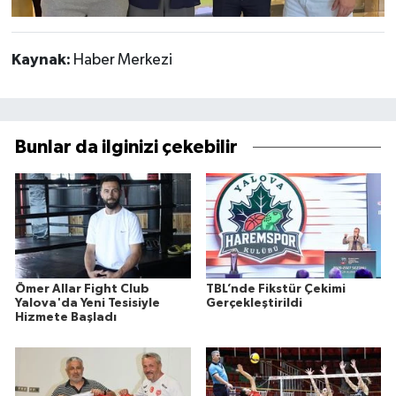
Kaynak:
Haber Merkezi
Bunlar da ilginizi çekebilir
Ömer Allar Fight Club
TBL’nde Fikstür Çekimi
Yalova'da Yeni Tesisiyle
Gerçekleştirildi
Hizmete Başladı