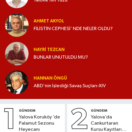
Yalova'nın Yüzü
AHMET AKYOL
FİLİSTİN CEPHESİ’ NDE NELER OLDU?
HAYRI TEZCAN
BUNLAR UNUTULDU MU?
HANNAN ÖNGÜ
ABD'nin İşlediği Savaş Suçları-XIV
1
2
GÜNDEM
GÜNDEM
Yalova Koruköy ’de
Yalova’da
Palamut Sezonu
Cankurtaran
Heyecanı
Kursu Kayıtları