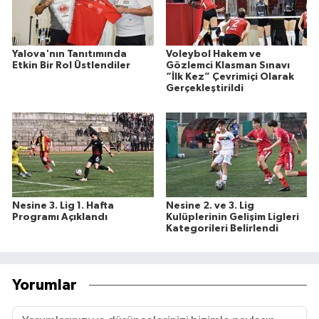
Yalova'nın Tanıtımında
Voleybol Hakem ve
Etkin Bir Rol Üstlendiler
Gözlemci Klasman Sınavı
“İlk Kez” Çevrimiçi Olarak
Gerçekleştirildi
Nesine 3. Lig 1. Hafta
Nesine 2. ve 3. Lig
Programı Açıklandı
Kulüplerinin Gelişim Ligleri
Kategorileri Belirlendi
Yorumlar