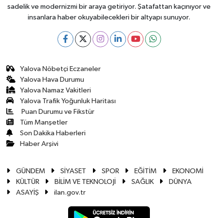
sadelik ve modernizmi bir araya getiriyor. Şatafattan kaçınıyor ve
insanlara haber okuyabilecekleri bir altyapı sunuyor.
Yalova Nöbetçi Eczaneler
Yalova Hava Durumu
Yalova Namaz Vakitleri
Yalova Trafik Yoğunluk Haritası
Puan Durumu ve Fikstür
Tüm Manşetler
Son Dakika Haberleri
Haber Arşivi
GÜNDEM
SİYASET
SPOR
EĞİTİM
EKONOMİ
KÜLTÜR
BİLİM VE TEKNOLOJİ
SAĞLIK
DÜNYA
ASAYİŞ
ilan.gov.tr