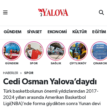
GÜNDEM
Yalova Nöbetçi Eczaneler
SİYASET
Yalova Hava Durumu
GÜNDEM
SİYASET
EKONOMİ
KÜLTÜR
EĞİTİM
EKONOMİ
Yalova Namaz Vakitleri
KÜLTÜR
Yalova Trafik Yoğunluk Haritası
GÜNDEM
SPOR
SAĞLIK
ÇİFTLİKKÖY
ÇINARCI
EĞİTİM
Puan Durumu ve Fikstür
HABERLER
SPOR
BİLİM VE TEKNOLOJİ
Tüm Manşetler
Cedi Osman Yalova’daydı
Türk basketbolunun önemli yıldızlarından 2017-
ASAYİŞ
Son Dakika Haberleri
2024 yılları arasında Amerikan Basketbol
Ligi(NBA)’nde forma giydikten sonra Yunan devi
SAĞLIK
Haber Arşivi