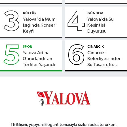
Başladı
3
4
KÜLTÜR
GÜNDEM
Yalova'da Mum
Yalova’da Su
Işığında Konser
Kesintisi
Keyfi
Duyurusu
5
6
SPOR
ÇINARCIK
Yalova Adına
Çınarcık
Gururlandıran
Belediyesi’nden
Terfiler Yaşandı
Su Tasarrufu
Çağrısı
TE Bilişim, yepyeni Elegant temasıyla sizleri buluştururken,