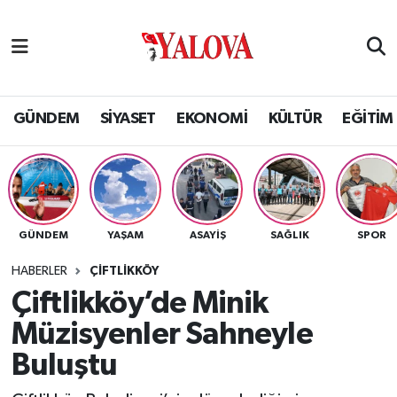
GÜNDEM
Yalova Nöbetçi Eczaneler
SİYASET
Yalova Hava Durumu
GÜNDEM
SİYASET
EKONOMİ
KÜLTÜR
EĞİTİM
EKONOMİ
Yalova Namaz Vakitleri
KÜLTÜR
Yalova Trafik Yoğunluk Haritası
GÜNDEM
YAŞAM
ASAYİŞ
SAĞLIK
SPOR
EĞİTİM
Puan Durumu ve Fikstür
HABERLER
ÇİFTLİKKÖY
BİLİM VE TEKNOLOJİ
Tüm Manşetler
Çiftlikköy’de Minik
Müzisyenler Sahneyle
ASAYİŞ
Son Dakika Haberleri
Buluştu
SAĞLIK
Haber Arşivi