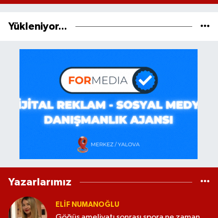
Yükleniyor...
Yazarlarımız
ELİF NUMANOĞLU
Göğüs ameliyatı sonrası spora ne zaman