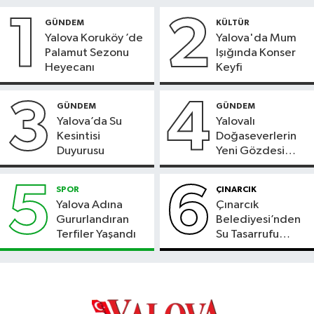
1
2
GÜNDEM
KÜLTÜR
Yalova Koruköy ’de
Yalova'da Mum
Palamut Sezonu
Işığında Konser
Heyecanı
Keyfi
3
4
GÜNDEM
GÜNDEM
Yalova’da Su
Yalovalı
Kesintisi
Doğaseverlerin
Duyurusu
Yeni Gözdesi
Bolu'daki Meyve
Bahçesi
5
6
SPOR
ÇINARCIK
Yalova Adına
Çınarcık
Gururlandıran
Belediyesi’nden
Terfiler Yaşandı
Su Tasarrufu
Çağrısı