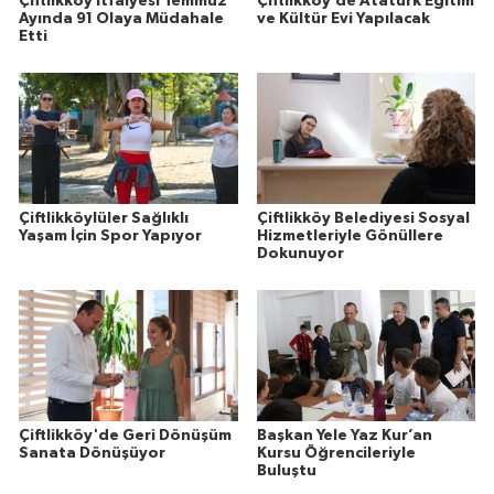
Çiftlikköy İtfaiyesi Temmuz
Çiftlikköy’de Atatürk Eğitim
Ayında 91 Olaya Müdahale
ve Kültür Evi Yapılacak
Etti
Çiftlikköylüler Sağlıklı
Çiftlikköy Belediyesi Sosyal
Yaşam İçin Spor Yapıyor
Hizmetleriyle Gönüllere
Dokunuyor
Çiftlikköy'de Geri Dönüşüm
Başkan Yele Yaz Kur’an
Sanata Dönüşüyor
Kursu Öğrencileriyle
Buluştu