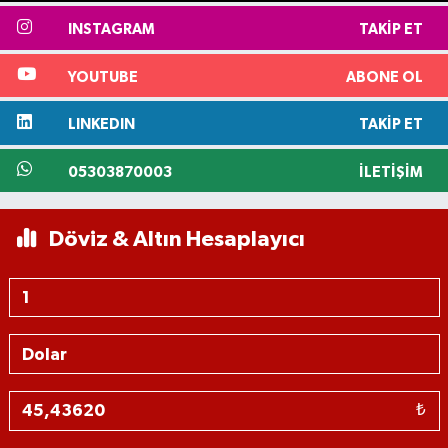
INSTAGRAM
TAKIP ET
YOUTUBE
ABONE OL
LINKEDIN
TAKIP ET
05303870003
İLETIŞIM
Döviz & Altın Hesaplayıcı
₺