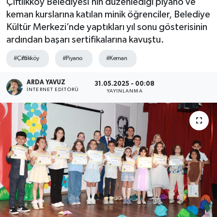
Çiftlikköy Belediyesi’nin düzenlediği piyano ve
keman kurslarına katılan minik öğrenciler, Belediye
SPOR
Kültür Merkezi’nde yaptıkları yıl sonu gösterisinin
ardından başarı sertifikalarına kavuştu.
ULUSAL
#Çiftlikköy
#Piyano
#Keman
İLÇELERİMİZ
ARDA YAVUZ
31.05.2025 - 00:08
RESMİ İLAN
İNTERNET EDITÖRÜ
YAYINLANMA