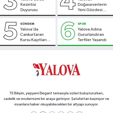
3
4
Kesintisi
Doğaseverlerin
Duyurusu
Yeni Gözdesi
Bolu'daki Meyve
Bahçesi
5
6
GÜNDEM
SPOR
Yalova’da
Yalova Adına
Cankurtaran
Gururlandıran
Kursu Kayıtları
Terfiler Yaşandı
Başladı
TE Bilişim, yepyeni Elegant temasıyla sizleri buluştururken,
sadelik ve modernizmi bir araya getiriyor. Şatafattan kaçınıyor ve
insanlara haber okuyabilecekleri bir altyapı sunuyor.