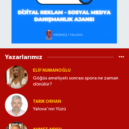
Yazarlarımız
ELİF NUMANOĞLU
Göğüs ameliyatı sonrası spora ne zaman
dönülür?
TARIK ORHAN
Yalova'nın Yüzü