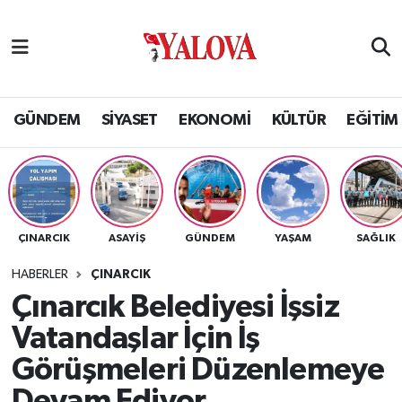
GÜNDEM
Yalova Nöbetçi Eczaneler
SİYASET
Yalova Hava Durumu
GÜNDEM
SİYASET
EKONOMİ
KÜLTÜR
EĞİTİM
EKONOMİ
Yalova Namaz Vakitleri
KÜLTÜR
Yalova Trafik Yoğunluk Haritası
ÇINARCIK
ASAYİŞ
GÜNDEM
YAŞAM
SAĞLIK
EĞİTİM
Puan Durumu ve Fikstür
HABERLER
ÇINARCIK
BİLİM VE TEKNOLOJİ
Tüm Manşetler
Çınarcık Belediyesi İşsiz
Vatandaşlar İçin İş
ASAYİŞ
Son Dakika Haberleri
Görüşmeleri Düzenlemeye
SAĞLIK
Haber Arşivi
Devam Ediyor