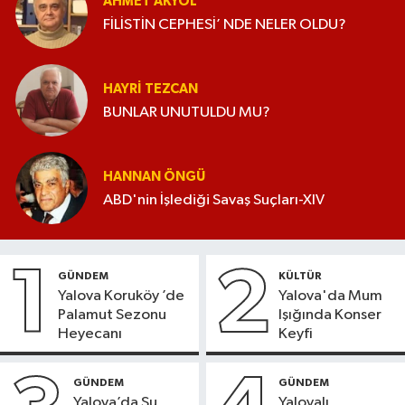
AHMET AKYOL
FİLİSTİN CEPHESİ’ NDE NELER OLDU?
HAYRI TEZCAN
BUNLAR UNUTULDU MU?
HANNAN ÖNGÜ
ABD'nin İşlediği Savaş Suçları-XIV
1
2
GÜNDEM
KÜLTÜR
Yalova Koruköy ’de
Yalova'da Mum
Palamut Sezonu
Işığında Konser
Heyecanı
Keyfi
GÜNDEM
GÜNDEM
Yalova’da Su
Yalovalı