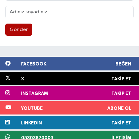
Gönder
FACEBOOK
BEĞEN
X
TAKIP ET
INSTAGRAM
TAKIP ET
YOUTUBE
ABONE OL
LINKEDIN
TAKIP ET
05303870003
İLETIŞIM