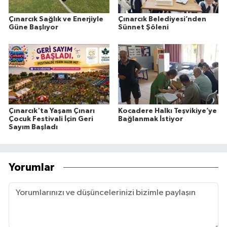
Çınarcık Sağlık ve Enerjiyle
Çınarcık Belediyesi’nden
Güne Başlıyor
Sünnet Şöleni
Çınarcık'ta Yaşam Çınarı
Kocadere Halkı Teşvikiye’ye
Çocuk Festivali İçin Geri
Bağlanmak İstiyor
Sayım Başladı
Yorumlar