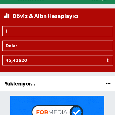
Döviz & Altın Hesaplayıcı
₺
Yükleniyor...