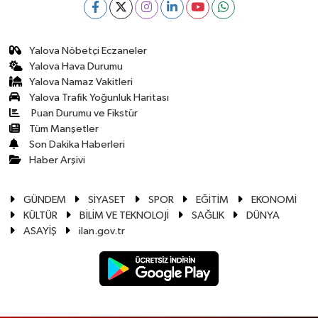
Yalova Nöbetçi Eczaneler
Yalova Hava Durumu
Yalova Namaz Vakitleri
Yalova Trafik Yoğunluk Haritası
Puan Durumu ve Fikstür
Tüm Manşetler
Son Dakika Haberleri
Haber Arşivi
GÜNDEM
SİYASET
SPOR
EĞİTİM
EKONOMİ
KÜLTÜR
BİLİM VE TEKNOLOJİ
SAĞLIK
DÜNYA
ASAYİŞ
ilan.gov.tr