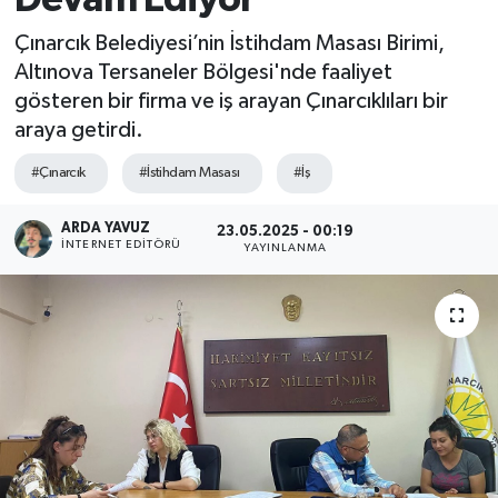
SPOR
Çınarcık Belediyesi’nin İstihdam Masası Birimi,
Altınova Tersaneler Bölgesi'nde faaliyet
ULUSAL
gösteren bir firma ve iş arayan Çınarcıklıları bir
araya getirdi.
İLÇELERİMİZ
#Çınarcık
#İstihdam Masası
#İş
RESMİ İLAN
ARDA YAVUZ
23.05.2025 - 00:19
İNTERNET EDITÖRÜ
YAYINLANMA