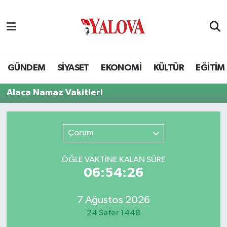
GÜNDEM
Yalova Nöbetçi Eczaneler
SİYASET
Yalova Hava Durumu
GÜNDEM
SİYASET
EKONOMİ
KÜLTÜR
EĞİTİM
EKONOMİ
Yalova Namaz Vakitleri
Alaca Namaz Vakitleri
KÜLTÜR
Yalova Trafik Yoğunluk Haritası
Çorum
EĞİTİM
Puan Durumu ve Fikstür
ÖĞLE VAKTİNE KALAN SÜRE
BİLİM VE TEKNOLOJİ
Tüm Manşetler
06:54:25
ASAYİŞ
Son Dakika Haberleri
7 Ağustos 2026
24 Safer 1448
SAĞLIK
Haber Arşivi