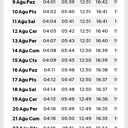
9 Ağu Paz
04:01
05:39
12:51
16:42
19:54
10 Ağu Pts
04:02
05:40
12:51
16:41
19:52
11 Ağu Sal
04:04
05:41
12:51
16:41
19:51
12 Ağu Çar
04:05
05:42
12:51
16:40
19:50
13 Ağu Per
04:07
05:43
12:51
16:40
19:49
14 Ağu Cum
04:08
05:44
12:50
16:39
19:47
15 Ağu Cts
04:09
05:45
12:50
16:39
19:46
16 Ağu Paz
04:11
05:46
12:50
16:38
19:45
17 Ağu Pts
04:12
05:47
12:50
16:37
19:43
18 Ağu Sal
04:14
05:48
12:50
16:37
19:42
19 Ağu Çar
04:15
05:49
12:49
16:36
19:40
20 Ağu Per
04:16
05:49
12:49
16:35
19:39
21 Ağu Cum
04:18
05:50
12:49
16:35
19:37