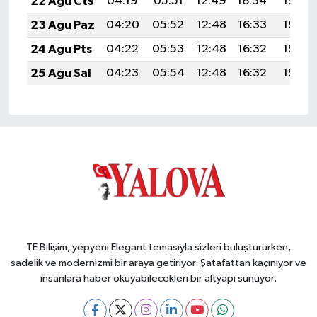
22 Ağu Cts
04:19
05:51
12:49
16:34
19:36
23 Ağu Paz
04:20
05:52
12:48
16:33
19:35
24 Ağu Pts
04:22
05:53
12:48
16:32
19:33
25 Ağu Sal
04:23
05:54
12:48
16:32
19:32
TE Bilişim, yepyeni Elegant temasıyla sizleri buluştururken,
sadelik ve modernizmi bir araya getiriyor. Şatafattan kaçınıyor ve
insanlara haber okuyabilecekleri bir altyapı sunuyor.