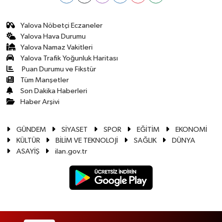
Yalova Nöbetçi Eczaneler
Yalova Hava Durumu
Yalova Namaz Vakitleri
Yalova Trafik Yoğunluk Haritası
Puan Durumu ve Fikstür
Tüm Manşetler
Son Dakika Haberleri
Haber Arşivi
GÜNDEM
SİYASET
SPOR
EĞİTİM
EKONOMİ
KÜLTÜR
BİLİM VE TEKNOLOJİ
SAĞLIK
DÜNYA
ASAYİŞ
ilan.gov.tr