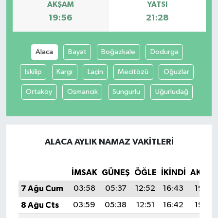
AKŞAM
YATSI
19:56
21:28
Alaca
Bayat
Boğazkale
Dodurga
İskilip
Kargı
Laçin
Mecitözü
Oğuzlar
Ortaköy
Osmancık
Sungurlu
Uğurludağ
ALACA AYLIK NAMAZ VAKITLERI
İMSAK
GÜNEŞ
ÖĞLE
İKINDI
AKŞA
7 Ağu Cum
03:58
05:37
12:52
16:43
19:56
8 Ağu Cts
03:59
05:38
12:51
16:42
19:55