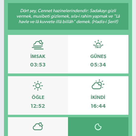
SPOR
Dört şey, Cennet hazinelerindendir: Sadakayı gizli
vermek, musibeti gizlemek, sıla-i rahim yapmak ve "Lâ
havle ve lâ kuvvete illâ billâh" demek. (Hadis-i Şerif)
ULUSAL
İLÇELERİMİZ
İMSAK
GÜNEŞ
RESMİ İLAN
03:53
05:34
ÖĞLE
İKINDI
12:52
16:44