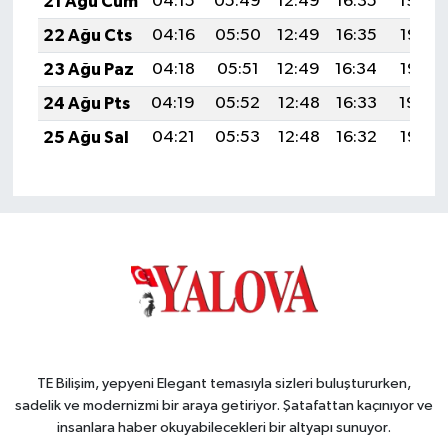
21 Ağu Cum
04:15
05:49
12:49
16:35
19:39
22 Ağu Cts
04:16
05:50
12:49
16:35
19:37
23 Ağu Paz
04:18
05:51
12:49
16:34
19:36
24 Ağu Pts
04:19
05:52
12:48
16:33
19:34
25 Ağu Sal
04:21
05:53
12:48
16:32
19:33
TE Bilişim, yepyeni Elegant temasıyla sizleri buluştururken,
sadelik ve modernizmi bir araya getiriyor. Şatafattan kaçınıyor ve
insanlara haber okuyabilecekleri bir altyapı sunuyor.