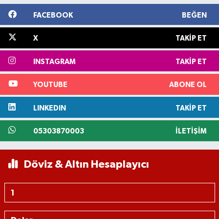
FACEBOOK
BEĞEN
X
TAKIP ET
INSTAGRAM
TAKIP ET
YOUTUBE
ABONE OL
LINKEDIN
TAKIP ET
05303870003
İLETIŞIM
Döviz & Altın Hesaplayıcı