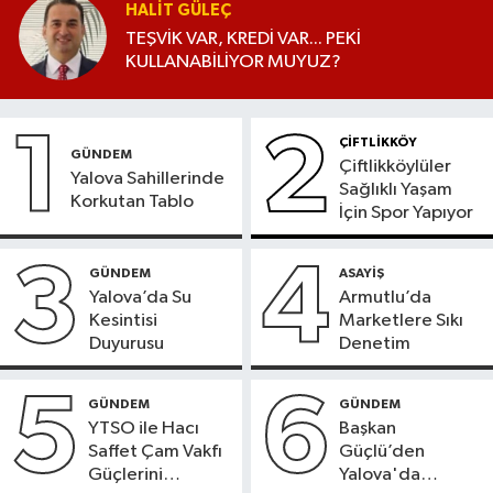
HALIT GÜLEÇ
TEŞVİK VAR, KREDİ VAR... PEKİ
KULLANABİLİYOR MUYUZ?
1
2
ÇİFTLİKKÖY
GÜNDEM
Çiftlikköylüler
Yalova Sahillerinde
Sağlıklı Yaşam
Korkutan Tablo
İçin Spor Yapıyor
3
4
GÜNDEM
ASAYİŞ
Yalova’da Su
Armutlu’da
Kesintisi
Marketlere Sıkı
Duyurusu
Denetim
5
6
GÜNDEM
GÜNDEM
YTSO ile Hacı
Başkan
Saffet Çam Vakfı
Güçlü’den
Güçlerini
Yalova'da