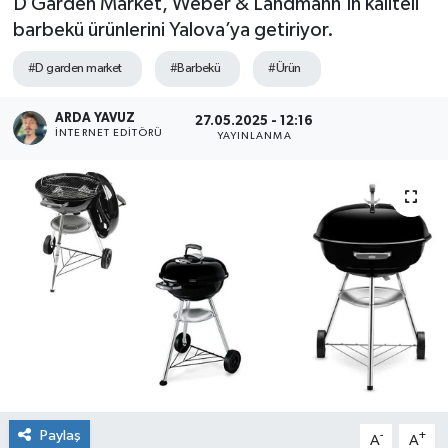
D Garden Market, Weber & Landmann’ın kaliteli
barbekü ürünlerini Yalova’ya getiriyor.
SPOR
#D garden market
#Barbekü
#Ürün
ULUSAL
ARDA YAVUZ
27.05.2025 - 12:16
İNTERNET EDITÖRÜ
İLÇELERİMİZ
YAYINLANMA
RESMİ İLAN
Paylaş
-
+
A
A