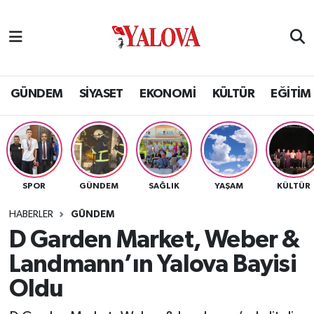
GÜNDEM
Yalova Nöbetçi Eczaneler
SİYASET
Yalova Hava Durumu
GÜNDEM
SİYASET
EKONOMİ
KÜLTÜR
EĞİTİM
EKONOMİ
Yalova Namaz Vakitleri
KÜLTÜR
Yalova Trafik Yoğunluk Haritası
SPOR
GÜNDEM
SAĞLIK
YAŞAM
KÜLTÜR
EĞİTİM
Puan Durumu ve Fikstür
HABERLER
GÜNDEM
BİLİM VE TEKNOLOJİ
Tüm Manşetler
D Garden Market, Weber &
Landmann’ın Yalova Bayisi
ASAYİŞ
Son Dakika Haberleri
Oldu
SAĞLIK
Haber Arşivi