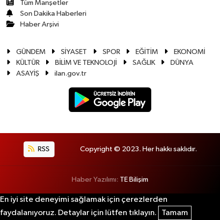
Tüm Manşetler
Son Dakika Haberleri
Haber Arşivi
GÜNDEM
SİYASET
SPOR
EĞİTİM
EKONOMİ
KÜLTÜR
BİLİM VE TEKNOLOJİ
SAĞLIK
DÜNYA
ASAYİŞ
ilan.gov.tr
RSS
Copyright © 2023. Her hakkı saklıdır.
Haber Yazılımı:
TE Bilişim
En iyi site deneyimi sağlamak için çerezlerden
faydalanıyoruz. Detaylar için lütfen tıklayın.
Tamam