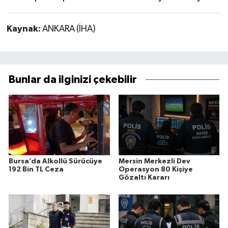
Kaynak:
ANKARA (İHA)
Bunlar da ilginizi çekebilir
Bursa’da Alkollü Sürücüye
Mersin Merkezli Dev
192 Bin TL Ceza
Operasyon 80 Kişiye
Gözaltı Kararı