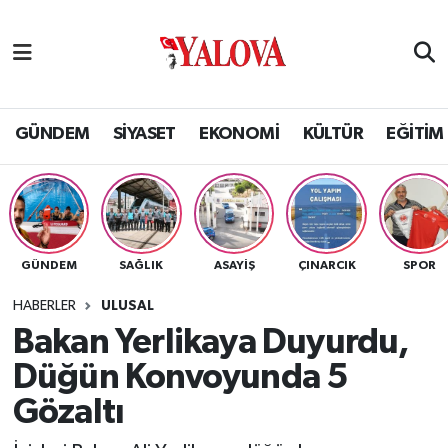
GÜNDEM
Yalova Nöbetçi Eczaneler
SİYASET
Yalova Hava Durumu
GÜNDEM
SİYASET
EKONOMİ
KÜLTÜR
EĞİTİM
EKONOMİ
Yalova Namaz Vakitleri
KÜLTÜR
Yalova Trafik Yoğunluk Haritası
GÜNDEM
SAĞLIK
ASAYİŞ
ÇINARCIK
SPOR
EĞİTİM
Puan Durumu ve Fikstür
HABERLER
ULUSAL
BİLİM VE TEKNOLOJİ
Tüm Manşetler
Bakan Yerlikaya Duyurdu,
Düğün Konvoyunda 5
ASAYİŞ
Son Dakika Haberleri
Gözaltı
SAĞLIK
Haber Arşivi