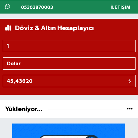
05303870003
İLETIŞIM
Döviz & Altın Hesaplayıcı
₺
Yükleniyor...