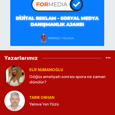
Yazarlarımız
ELİF NUMANOĞLU
Göğüs ameliyatı sonrası spora ne zaman
dönülür?
TARIK ORHAN
Yalova'nın Yüzü