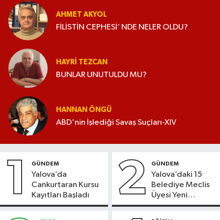
AHMET AKYOL
FİLİSTİN CEPHESİ’ NDE NELER OLDU?
HAYRI TEZCAN
BUNLAR UNUTULDU MU?
HANNAN ÖNGÜ
ABD'nin İşlediği Savaş Suçları-XIV
1
2
GÜNDEM
GÜNDEM
Yalova’da
Yalova’daki 15
Cankurtaran Kursu
Belediye Meclis
Kayıtları Başladı
Üyesi Yeni
Parti’ye Geçiyor