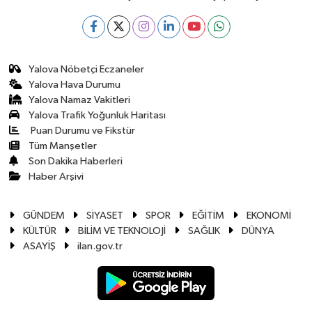
Yalova Nöbetçi Eczaneler
Yalova Hava Durumu
Yalova Namaz Vakitleri
Yalova Trafik Yoğunluk Haritası
Puan Durumu ve Fikstür
Tüm Manşetler
Son Dakika Haberleri
Haber Arşivi
GÜNDEM
SİYASET
SPOR
EĞİTİM
EKONOMİ
KÜLTÜR
BİLİM VE TEKNOLOJİ
SAĞLIK
DÜNYA
ASAYİŞ
ilan.gov.tr