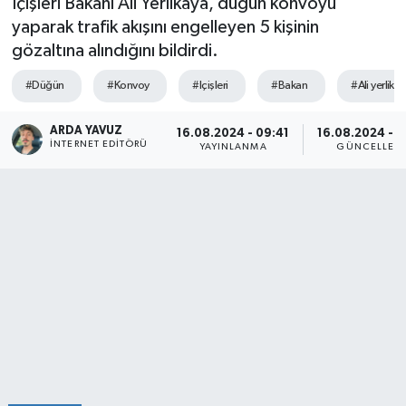
İçişleri Bakanı Ali Yerlikaya, düğün konvoyu
yaparak trafik akışını engelleyen 5 kişinin
SPOR
gözaltına alındığını bildirdi.
ULUSAL
#Düğün
#Konvoy
#Içişleri
#Bakan
#Ali yerlika
İLÇELERİMİZ
ARDA YAVUZ
16.08.2024 - 09:41
16.08.2024 - 1
İNTERNET EDITÖRÜ
YAYINLANMA
GÜNCELLEM
RESMİ İLAN