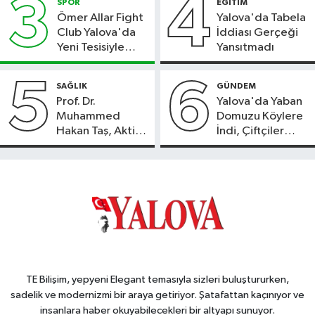
3
4
SPOR
EĞİTİM
Ömer Allar Fight
Yalova'da Tabela
Club Yalova'da
İddiası Gerçeği
Yeni Tesisiyle
Yansıtmadı
Hizmete Başladı
5
6
SAĞLIK
GÜNDEM
Prof. Dr.
Yalova'da Yaban
Muhammed
Domuzu Köylere
Hakan Taş, Aktif
İndi, Çiftçiler
International
Endişeli!
Hospital’da
Hasta Kabulüne
Başladı
TE Bilişim, yepyeni Elegant temasıyla sizleri buluştururken,
sadelik ve modernizmi bir araya getiriyor. Şatafattan kaçınıyor ve
insanlara haber okuyabilecekleri bir altyapı sunuyor.