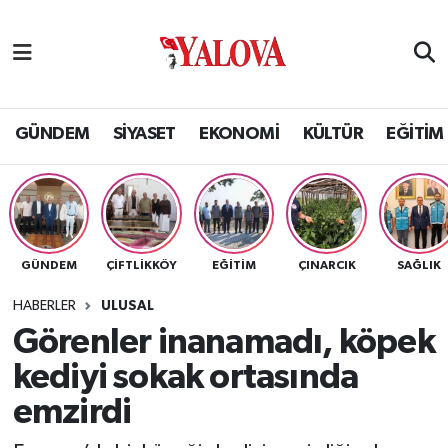
GÜNDEM
Yalova Nöbetçi Eczaneler
SİYASET
Yalova Hava Durumu
GÜNDEM
SİYASET
EKONOMİ
KÜLTÜR
EĞİTİM
EKONOMİ
Yalova Namaz Vakitleri
KÜLTÜR
Yalova Trafik Yoğunluk Haritası
GÜNDEM
ÇİFTLİKKÖY
EĞİTİM
ÇINARCIK
SAĞLIK
EĞİTİM
Puan Durumu ve Fikstür
HABERLER
ULUSAL
BİLİM VE TEKNOLOJİ
Tüm Manşetler
Görenler inanamadı, köpek
kediyi sokak ortasında
ASAYİŞ
Son Dakika Haberleri
emzirdi
SAĞLIK
Haber Arşivi