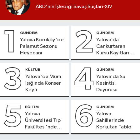
ABD'nin İşlediği Savaş Suçları-XIV
1
2
GÜNDEM
GÜNDEM
Yalova Koruköy ’de
Yalova’da
Palamut Sezonu
Cankurtaran
Heyecanı
Kursu Kayıtları
Başladı
3
4
KÜLTÜR
GÜNDEM
Yalova'da Mum
Yalova’da Su
Işığında Konser
Kesintisi
Keyfi
Duyurusu
5
6
EĞİTİM
GÜNDEM
Yalova
Yalova
Üniversitesi Tıp
Sahillerinde
Fakültesi'nde
Korkutan Tablo
Yeni Dönem