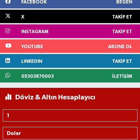
FACEBOOK
BEĞEN
X
TAKIP ET
INSTAGRAM
TAKIP ET
YOUTUBE
ABONE OL
LINKEDIN
TAKIP ET
05303870003
İLETIŞIM
Döviz & Altın Hesaplayıcı