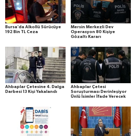
Bursa’da Alkollü Sürücüye
Mersin Merkezli Dev
192 Bin TL Ceza
Operasyon 80 Kişiye
Gözaltı Kararı
Ahbaplar Çetesine 4. Dalga
Ahbaplar Çetesi
Darbesi 13 Kişi Yakalandı
Soruşturması Derinleşiyor
Ünlü İsimler İfade Verecek