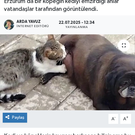
Erzurum’da bir köpeğin kediyi emzirdiği anlar
vatandaşlar tarafından görüntülendi.
SPOR
ARDA YAVUZ
22.07.2025 - 12:34
ULUSAL
İNTERNET EDITÖRÜ
YAYINLANMA
İLÇELERİMİZ
RESMİ İLAN
Paylaş
-
+
A
A