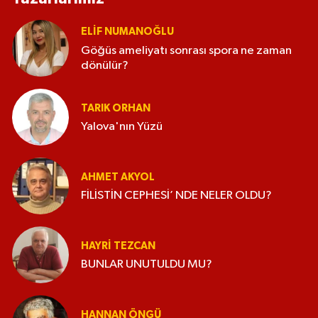
ELİF NUMANOĞLU
Göğüs ameliyatı sonrası spora ne zaman
dönülür?
TARIK ORHAN
Yalova'nın Yüzü
AHMET AKYOL
FİLİSTİN CEPHESİ’ NDE NELER OLDU?
HAYRI TEZCAN
BUNLAR UNUTULDU MU?
HANNAN ÖNGÜ