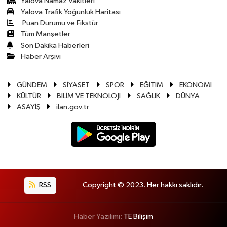
Yalova Namaz Vakitleri
Yalova Trafik Yoğunluk Haritası
Puan Durumu ve Fikstür
Tüm Manşetler
Son Dakika Haberleri
Haber Arşivi
GÜNDEM
SİYASET
SPOR
EĞİTİM
EKONOMİ
KÜLTÜR
BİLİM VE TEKNOLOJİ
SAĞLIK
DÜNYA
ASAYİŞ
ilan.gov.tr
RSS
Copyright © 2023. Her hakkı saklıdır.
Haber Yazılımı:
TE Bilişim