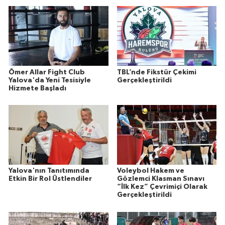
Ömer Allar Fight Club
TBL’nde Fikstür Çekimi
Yalova'da Yeni Tesisiyle
Gerçekleştirildi
Hizmete Başladı
Yalova'nın Tanıtımında
Voleybol Hakem ve
Etkin Bir Rol Üstlendiler
Gözlemci Klasman Sınavı
“İlk Kez” Çevrimiçi Olarak
Gerçekleştirildi