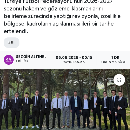
Türkiye Futbol Federasyonu’nun 2026-2027
sezonu hakem ve gözlemci klasmanlarını
SPOR
belirleme sürecinde yaptığı revizyonla, özellikle
bölgesel kadroların açıklanması ileri bir tarihe
ULUSAL
ertelendi.
İLÇELERİMİZ
#Tff
RESMİ İLAN
SEZGIN ALTINEL
06.06.2026 - 00:15
1 DK
EDITÖR
YAYINLANMA
OKUNMA SÜRESI