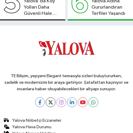
5
6
Yalova'da Köy
Yalova Adına
Yolları Daha
Gururlandıran
Güvenli Hale
Terfiler Yaşandı
Geliyor
TE Bilişim, yepyeni Elegant temasıyla sizleri buluştururken,
sadelik ve modernizmi bir araya getiriyor. Şatafattan kaçınıyor ve
insanlara haber okuyabilecekleri bir altyapı sunuyor.
Yalova Nöbetçi Eczaneler
Yalova Hava Durumu