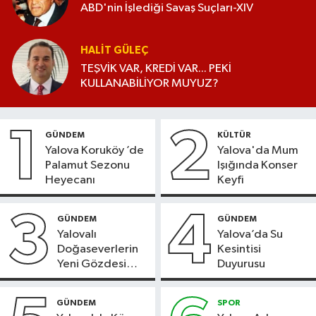
ABD'nin İşlediği Savaş Suçları-XIV
HALIT GÜLEÇ
TEŞVİK VAR, KREDİ VAR... PEKİ
KULLANABİLİYOR MUYUZ?
1
2
GÜNDEM
KÜLTÜR
Yalova Koruköy ’de
Yalova'da Mum
Palamut Sezonu
Işığında Konser
Heyecanı
Keyfi
3
4
GÜNDEM
GÜNDEM
Yalovalı
Yalova’da Su
Doğaseverlerin
Kesintisi
Yeni Gözdesi
Duyurusu
Bolu'daki Meyve
Bahçesi
GÜNDEM
SPOR