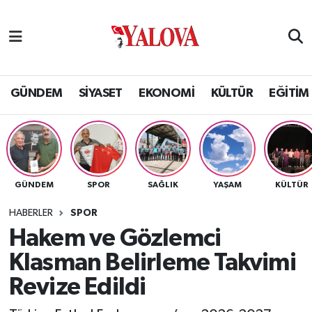
GÜNDEM
Yalova Nöbetçi Eczaneler
SİYASET
Yalova Hava Durumu
GÜNDEM
SİYASET
EKONOMİ
KÜLTÜR
EĞİTİM
EKONOMİ
Yalova Namaz Vakitleri
KÜLTÜR
Yalova Trafik Yoğunluk Haritası
GÜNDEM
SPOR
SAĞLIK
YAŞAM
KÜLTÜR
EĞİTİM
Puan Durumu ve Fikstür
HABERLER
SPOR
BİLİM VE TEKNOLOJİ
Tüm Manşetler
Hakem ve Gözlemci
Klasman Belirleme Takvimi
ASAYİŞ
Son Dakika Haberleri
Revize Edildi
SAĞLIK
Haber Arşivi