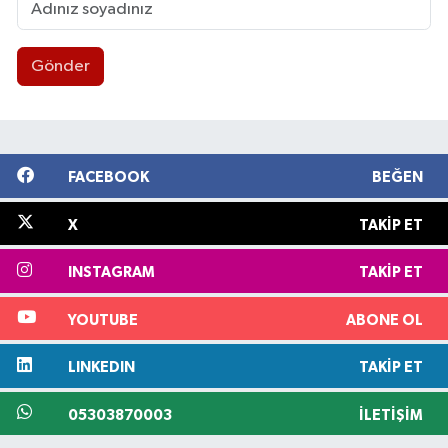
Gönder
FACEBOOK
BEĞEN
X
TAKIP ET
INSTAGRAM
TAKIP ET
YOUTUBE
ABONE OL
LINKEDIN
TAKIP ET
05303870003
İLETIŞIM