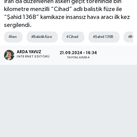
İran’da düzenlenen askeri geçit töreninde bin
kilometre menzilli “Cihad” adlı balistik füze ile
SPOR
“Şahid 136B” kamikaze insansız hava aracı ilk kez
sergilendi.
ULUSAL
#İran
#Balistik füze
#Cihad
#Şahid 136B
#İHA
İLÇELERİMİZ
ARDA YAVUZ
21.09.2024 - 16:34
RESMİ İLAN
İNTERNET EDITÖRÜ
YAYINLANMA