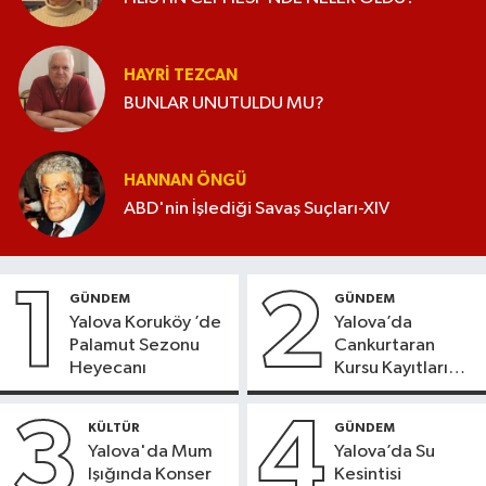
HAYRI TEZCAN
BUNLAR UNUTULDU MU?
HANNAN ÖNGÜ
ABD'nin İşlediği Savaş Suçları-XIV
1
2
GÜNDEM
GÜNDEM
Yalova Koruköy ’de
Yalova’da
Palamut Sezonu
Cankurtaran
Heyecanı
Kursu Kayıtları
Başladı
3
4
KÜLTÜR
GÜNDEM
Yalova'da Mum
Yalova’da Su
Işığında Konser
Kesintisi