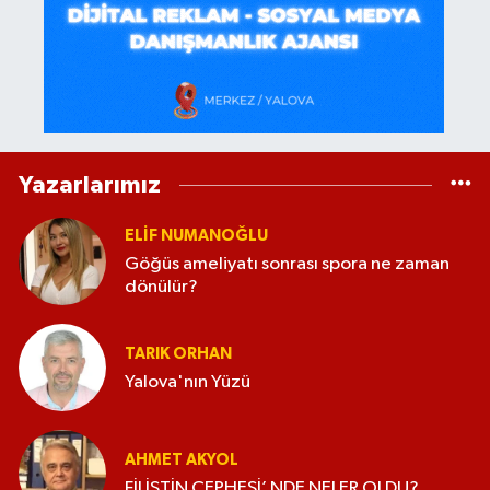
Yazarlarımız
ELİF NUMANOĞLU
Göğüs ameliyatı sonrası spora ne zaman
dönülür?
TARIK ORHAN
Yalova'nın Yüzü
AHMET AKYOL
FİLİSTİN CEPHESİ’ NDE NELER OLDU?