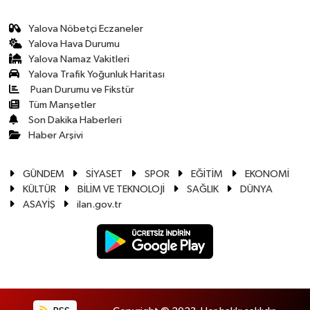
Yalova Nöbetçi Eczaneler
Yalova Hava Durumu
Yalova Namaz Vakitleri
Yalova Trafik Yoğunluk Haritası
Puan Durumu ve Fikstür
Tüm Manşetler
Son Dakika Haberleri
Haber Arşivi
GÜNDEM
SİYASET
SPOR
EĞİTİM
EKONOMİ
KÜLTÜR
BİLİM VE TEKNOLOJİ
SAĞLIK
DÜNYA
ASAYİŞ
ilan.gov.tr