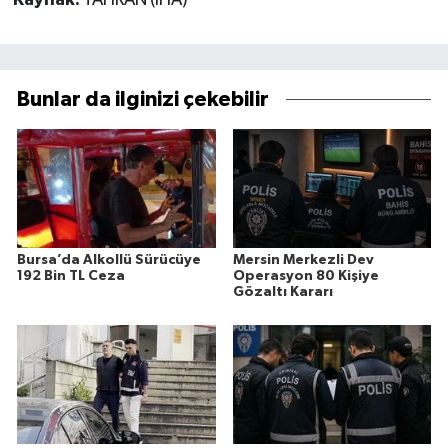
Kaynak:
TAHRAN (İHA)
Bunlar da ilginizi çekebilir
Bursa’da Alkollü Sürücüye
Mersin Merkezli Dev
192 Bin TL Ceza
Operasyon 80 Kişiye
Gözaltı Kararı