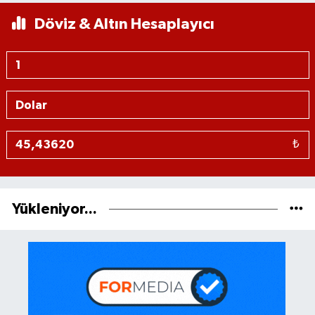
Döviz & Altın Hesaplayıcı
₺
Yükleniyor...