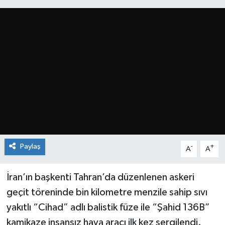
Paylaş
-
+
A
A
İran’ın başkenti Tahran’da düzenlenen askeri
geçit töreninde bin kilometre menzile sahip sıvı
yakıtlı “Cihad” adlı balistik füze ile “Şahid 136B”
kamikaze insansız hava aracı ilk kez sergilendi.