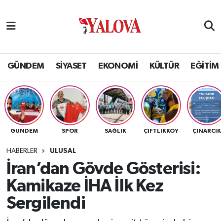
GÜNDEM
Yalova Nöbetçi Eczaneler
SİYASET
Yalova Hava Durumu
GÜNDEM
SİYASET
EKONOMİ
KÜLTÜR
EĞİTİM
EKONOMİ
Yalova Namaz Vakitleri
KÜLTÜR
Yalova Trafik Yoğunluk Haritası
GÜNDEM
SPOR
SAĞLIK
ÇİFTLİKKÖY
ÇINARCI
EĞİTİM
Puan Durumu ve Fikstür
HABERLER
ULUSAL
BİLİM VE TEKNOLOJİ
Tüm Manşetler
İran’dan Gövde Gösterisi:
Kamikaze İHA İlk Kez
ASAYİŞ
Son Dakika Haberleri
Sergilendi
SAĞLIK
Haber Arşivi