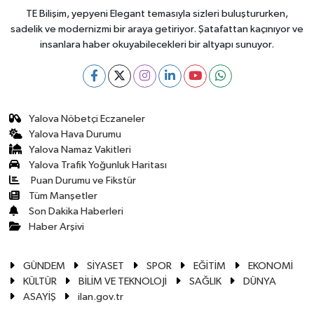
TE Bilişim, yepyeni Elegant temasıyla sizleri buluştururken,
sadelik ve modernizmi bir araya getiriyor. Şatafattan kaçınıyor ve
insanlara haber okuyabilecekleri bir altyapı sunuyor.
Yalova Nöbetçi Eczaneler
Yalova Hava Durumu
Yalova Namaz Vakitleri
Yalova Trafik Yoğunluk Haritası
Puan Durumu ve Fikstür
Tüm Manşetler
Son Dakika Haberleri
Haber Arşivi
GÜNDEM
SİYASET
SPOR
EĞİTİM
EKONOMİ
KÜLTÜR
BİLİM VE TEKNOLOJİ
SAĞLIK
DÜNYA
ASAYİŞ
ilan.gov.tr