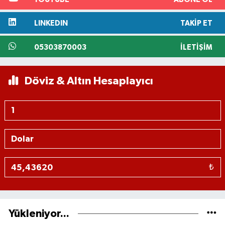
LINKEDIN
TAKIP ET
05303870003
İLETIŞIM
Döviz & Altın Hesaplayıcı
₺
Yükleniyor...