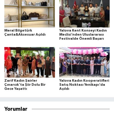
Meral Bilgetürk
Yalova Kent Konseyi Kadın
Çanta&Aksesuar Açıldı
Meclisi’nden Uluslararası
Festivalde Önemli Başarı
Zarif Kadın Şairler
Yalova Kadın Kooperatifleri
Çınarcık’ta Şiir Dolu Bir
Satış Noktası Yenikapı’da
Gece Yaşattı
Açıldı
Yorumlar