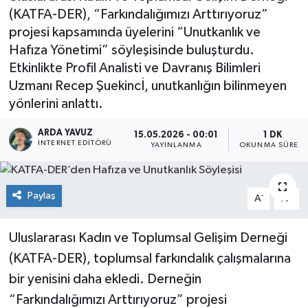
(KATFA-DER), “Farkındalığımızı Arttırıyoruz”
SPOR
projesi kapsamında üyelerini “Unutkanlık ve
Hafıza Yönetimi” söyleşisinde buluşturdu.
ULUSAL
Etkinlikte Profil Analisti ve Davranış Bilimleri
Uzmanı Recep Şuekincİ, unutkanlığın bilinmeyen
İLÇELERİMİZ
yönlerini anlattı.
RESMİ İLAN
ARDA YAVUZ
15.05.2026 - 00:01
1 DK
İNTERNET EDITÖRÜ
YAYINLANMA
OKUNMA SÜRESI
Paylaş
-
+
A
A
Uluslararası Kadın ve Toplumsal Gelişim Derneği
(KATFA-DER), toplumsal farkındalık çalışmalarına
bir yenisini daha ekledi. Derneğin
“Farkındalığımızı Arttırıyoruz” projesi