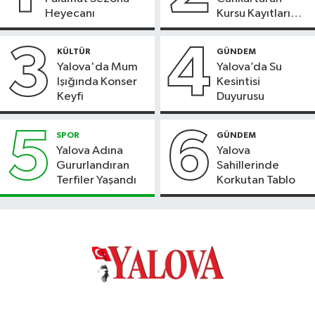
Heyecanı
Kursu Kayıtları
Başladı
3
4
KÜLTÜR
GÜNDEM
Yalova'da Mum
Yalova’da Su
Işığında Konser
Kesintisi
Keyfi
Duyurusu
5
6
SPOR
GÜNDEM
Yalova Adına
Yalova
Gururlandıran
Sahillerinde
Terfiler Yaşandı
Korkutan Tablo