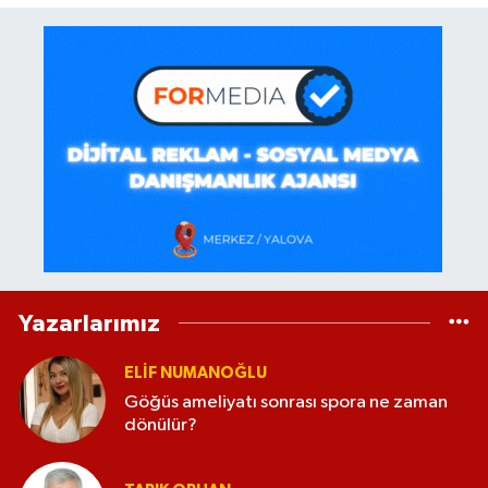
Yazarlarımız
ELİF NUMANOĞLU
Göğüs ameliyatı sonrası spora ne zaman
dönülür?