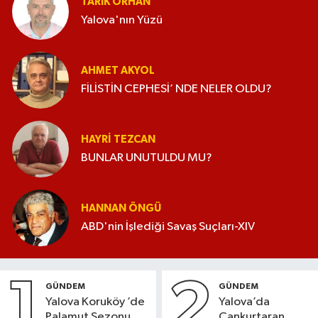
TARIK ORHAN
Yalova'nın Yüzü
AHMET AKYOL
FİLİSTİN CEPHESİ’ NDE NELER OLDU?
HAYRI TEZCAN
BUNLAR UNUTULDU MU?
HANNAN ÖNGÜ
ABD'nin İşlediği Savaş Suçları-XIV
1
2
GÜNDEM
GÜNDEM
Yalova Koruköy ’de
Yalova’da
Palamut Sezonu
Cankurtaran