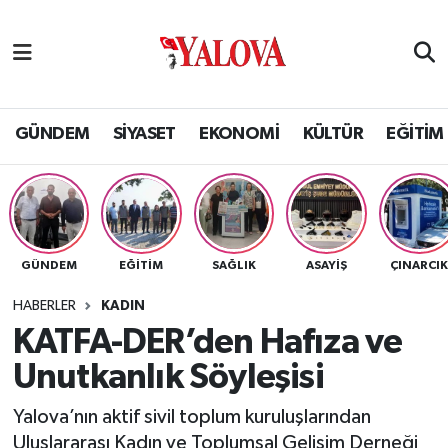
GÜNDEM
Yalova Nöbetçi Eczaneler
SİYASET
Yalova Hava Durumu
GÜNDEM
SİYASET
EKONOMİ
KÜLTÜR
EĞİTİM
EKONOMİ
Yalova Namaz Vakitleri
KÜLTÜR
Yalova Trafik Yoğunluk Haritası
GÜNDEM
EĞİTİM
SAĞLIK
ASAYİŞ
ÇINARCI
EĞİTİM
Puan Durumu ve Fikstür
HABERLER
KADIN
BİLİM VE TEKNOLOJİ
Tüm Manşetler
KATFA-DER’den Hafıza ve
Unutkanlık Söyleşisi
ASAYİŞ
Son Dakika Haberleri
Yalova’nın aktif sivil toplum kuruluşlarından
SAĞLIK
Haber Arşivi
Uluslararası Kadın ve Toplumsal Gelişim Derneği