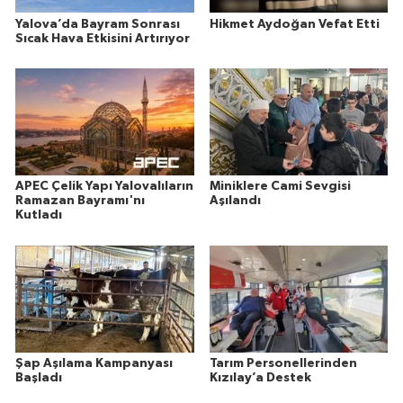
Yalova’da Bayram Sonrası
Hikmet Aydoğan Vefat Etti
Sıcak Hava Etkisini Artırıyor
APEC Çelik Yapı Yalovalıların
Miniklere Cami Sevgisi
Ramazan Bayramı'nı
Aşılandı
Kutladı
Şap Aşılama Kampanyası
Tarım Personellerinden
Başladı
Kızılay’a Destek