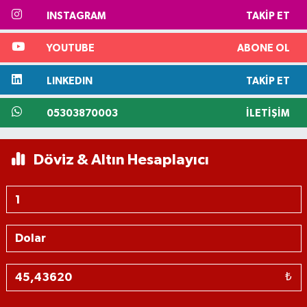
INSTAGRAM
TAKIP ET
YOUTUBE
ABONE OL
LINKEDIN
TAKIP ET
05303870003
İLETIŞIM
Döviz & Altın Hesaplayıcı
₺