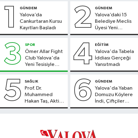
1
2
GÜNDEM
GÜNDEM
Yalova’da
Yalova’daki 15
Cankurtaran Kursu
Belediye Meclis
Kayıtları Başladı
Üyesi Yeni
Parti’ye Geçiyor
3
4
SPOR
EĞİTİM
Ömer Allar Fight
Yalova'da Tabela
Club Yalova'da
İddiası Gerçeği
Yeni Tesisiyle
Yansıtmadı
Hizmete Başladı
5
6
SAĞLIK
GÜNDEM
Prof. Dr.
Yalova'da Yaban
Muhammed
Domuzu Köylere
Hakan Taş, Aktif
İndi, Çiftçiler
International
Endişeli!
Hospital’da
Hasta Kabulüne
Başladı