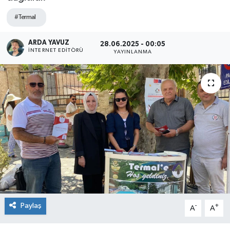
SPOR
#Termal
ARDA YAVUZ
ULUSAL
28.06.2025 - 00:05
İNTERNET EDITÖRÜ
YAYINLANMA
İLÇELERİMİZ
RESMİ İLAN
Paylaş
-
+
A
A