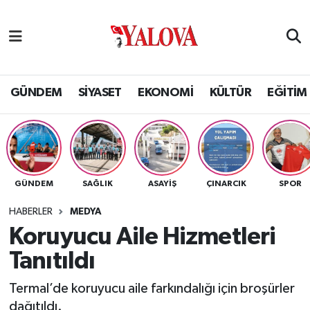
GÜNDEM
Yalova Nöbetçi Eczaneler
SİYASET
Yalova Hava Durumu
GÜNDEM
SİYASET
EKONOMİ
KÜLTÜR
EĞİTİM
EKONOMİ
Yalova Namaz Vakitleri
KÜLTÜR
Yalova Trafik Yoğunluk Haritası
GÜNDEM
SAĞLIK
ASAYİŞ
ÇINARCIK
SPOR
EĞİTİM
Puan Durumu ve Fikstür
HABERLER
MEDYA
BİLİM VE TEKNOLOJİ
Tüm Manşetler
Koruyucu Aile Hizmetleri
Tanıtıldı
ASAYİŞ
Son Dakika Haberleri
Termal’de koruyucu aile farkındalığı için broşürler
SAĞLIK
Haber Arşivi
dağıtıldı.