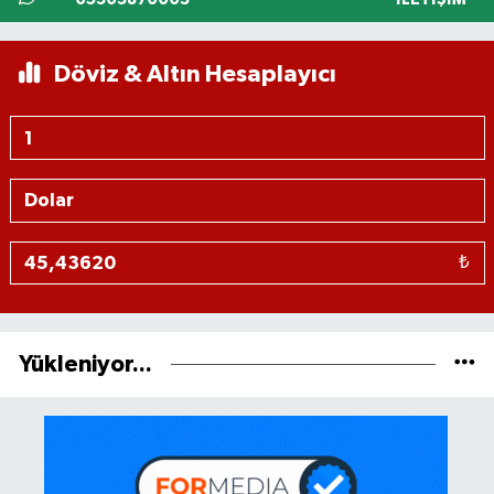
Döviz & Altın Hesaplayıcı
₺
Yükleniyor...