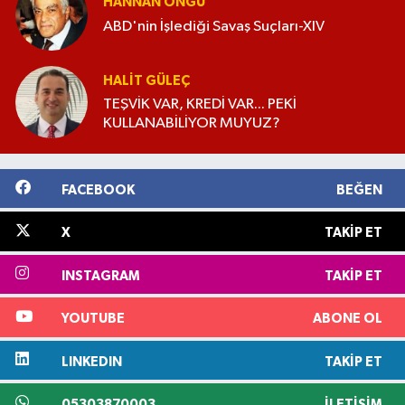
HANNAN ÖNGÜ
ABD'nin İşlediği Savaş Suçları-XIV
HALIT GÜLEÇ
TEŞVİK VAR, KREDİ VAR... PEKİ
KULLANABİLİYOR MUYUZ?
FACEBOOK
BEĞEN
X
TAKIP ET
INSTAGRAM
TAKIP ET
YOUTUBE
ABONE OL
LINKEDIN
TAKIP ET
05303870003
İLETIŞIM