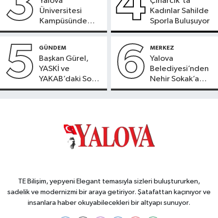
3
4
Yalova
Çınarcık'ta
Üniversitesi
Kadınlar Sahilde
Kampüsünde
Sporla Buluşuyor
Doğaya Sülün
Salındı
5
6
GÜNDEM
MERKEZ
Başkan Gürel,
Yalova
YASKİ ve
Belediyesi’nden
YAKAB’daki Son
Nehir Sokak’a
Durumu Açıkladı
Konforlu Dokunuş
TE Bilişim, yepyeni Elegant temasıyla sizleri buluştururken,
sadelik ve modernizmi bir araya getiriyor. Şatafattan kaçınıyor ve
insanlara haber okuyabilecekleri bir altyapı sunuyor.