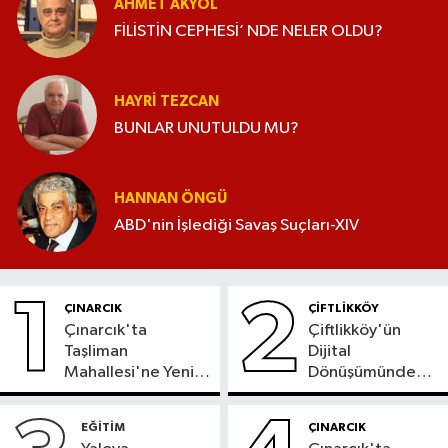
AHMET AKYOL
FİLİSTİN CEPHESİ’ NDE NELER OLDU?
HAYRI TEZCAN
BUNLAR UNUTULDU MU?
HANNAN ÖNGÜ
ABD'nin İşlediği Savaş Suçları-XIV
1
2
ÇINARCIK
ÇİFTLİKKÖY
Çınarcık'ta
Çiftlikköy'ün
Taşliman
Dijital
Mahallesi'ne Yeni
Dönüşümünde
Ortak ATM
Yeni Dönem
Hizmete Girdi
Başladı
EĞİTİM
ÇINARCIK