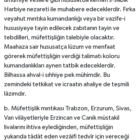
Harbiye nezareti ile muhabere edeceklerdir. Fırka
veyahut mıntıka kumandanlığı veya bir vazife-i
hususiyeye tayin edilecek zabıtanın tayin ve
tebdilleri, müfettişliğin talebiyle olacaktır.
Maahaza sair hususatça lüzum ve menfaat
görerek müfettişliğin verdiği talimatı koloru
kumandanlıkları aynen tatbik edeceklerdir.
Bilhassa ahval-i sıhhiye pek mühimdir. Bu
zemindeki tetkikat ve icraatın ahaliye de teşmili
lâzımdır.
b. Müfettişlik mıntıkası Trabzon, Erzurum, Sivas,
Van vilâyetleriyle Erzincan ve Canik müstakil
livalarını ihtiva eylediğinden, müfettişliğin
yukarıda tâdât eden vezâifi tedvîr için vereceği