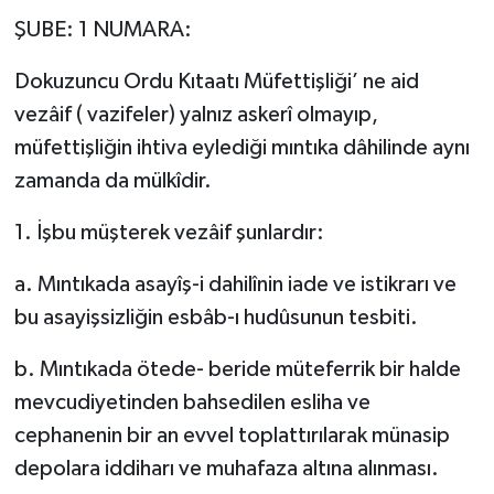
ŞUBE: 1 NUMARA:
Dokuzuncu Ordu Kıtaatı Müfettişliği’ ne aid
vezâif ( vazifeler) yalnız askerî olmayıp,
müfettişliğin ihtiva eylediği mıntıka dâhilinde aynı
zamanda da mülkîdir.
1. İşbu müşterek vezâif şunlardır:
a. Mıntıkada asayîş-i dahilînin iade ve istikrarı ve
bu asayişsizliğin esbâb-ı hudûsunun tesbiti.
b. Mıntıkada ötede- beride müteferrik bir halde
mevcudiyetinden bahsedilen esliha ve
cephanenin bir an evvel toplattırılarak münasip
depolara iddiharı ve muhafaza altına alınması.