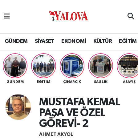
GÜNDEM
Yalova Nöbetçi Eczaneler
SİYASET
Yalova Hava Durumu
GÜNDEM
SİYASET
EKONOMİ
KÜLTÜR
EĞİTİM
EKONOMİ
Yalova Namaz Vakitleri
KÜLTÜR
Yalova Trafik Yoğunluk Haritası
GÜNDEM
EĞİTİM
ÇINARCIK
SAĞLIK
ASAYİŞ
EĞİTİM
Puan Durumu ve Fikstür
MUSTAFA KEMAL
BİLİM VE TEKNOLOJİ
Tüm Manşetler
PAŞA VE ÖZEL
ASAYİŞ
Son Dakika Haberleri
GÖREVİ- 2
SAĞLIK
Haber Arşivi
AHMET AKYOL