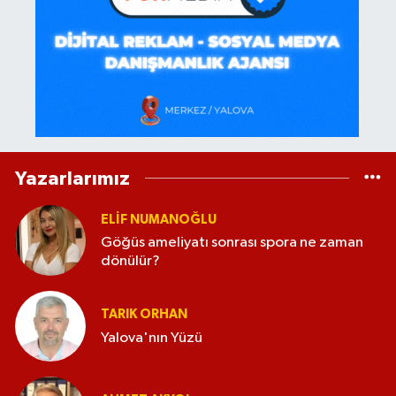
Yazarlarımız
ELİF NUMANOĞLU
Göğüs ameliyatı sonrası spora ne zaman
dönülür?
TARIK ORHAN
Yalova'nın Yüzü