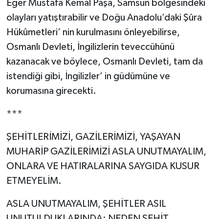
Eğer Mustafa Kemal Paşa, Samsun bölgesindeki
olayları yatıştırabilir ve Doğu Anadolu’daki Şûra
Hükûmetleri’ nin kurulmasını önleyebilirse,
Osmanlı Devleti, İngilizlerin teveccühünü
kazanacak ve böylece, Osmanlı Devleti, tam da
istendiği gibi, İngilizler’ in güdümüne ve
korumasına girecekti.
***
ŞEHİTLERİMİZİ, GAZİLERİMİZİ, YAŞAYAN
MUHARİP GAZİLERİMİZİ ASLA UNUTMAYALIM,
ONLARA VE HATIRALARINA SAYGIDA KUSUR
ETMEYELİM.
ASLA UNUTMAYALIM, ŞEHİTLER ASIL
UNUTULDUKLARINDA; NEDEN ŞEHİT