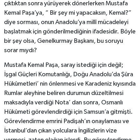
çıktıktan sonra yürüyerek dönerlerken Mustafa
Kemal Paşa’ya, “ Bir şey mi yapacaksın, Kemal?”
diye sorması, onun Anadolu’ya millî mücadeleyi
başlatmak için gönderilmediğinin ifadesidir. Böyle
bir şey olsa, Genelkurmay Başkanı, bu soruyu
sorar mıydı?
Mustafa Kemal Paşa, saray istediği için değil;
İşgal Güçleri Komutanlığı, Doğu Anadolu’da Şûra
Hükûmetleri’ nin önlenmesi ve Karadeniz kıyısında
Rumlar aleyhine beliren durumun düzeltilmesi
maksadıyla verdiği Nota’ dan sonra, Osmanlı
Hükûmeti görevlendirdiği için Samsun’a gitmişti.
Görevlendirme emrini Padişah’ın onaylaması ve
İstanbul’dan çıkan yolculara İngilizlerin vize
vermesi, zaten olağan işlerdi. Bu görevlendirme