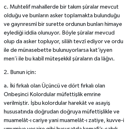
c. Muhtelif mahallerde bir takım şûralar mevcut
olduğu ve bunların asker toplamakta bulunduğu
ve gayrıresmî bir surette ordunun bunları himaye
eylediği iddia olunuyor. Böyle şûralar mevcud
olup da asker topluyor, silâh tevzî ediyor ve ordu
ile de münasebette bulunuyorlarsa kat’iyyen
men’i ile bu kabîl müteşekkil şûraların da lâğvı.
2. Bunun için:
a. İki fırkalı olan Üçüncü ve dört fırkalı olan
Onbeşinci Kolordular müfettişlik emrine
verilmiştir. İşbu kolordular harekât ve asayiş
hususatında doğrudan doğruya müfettişlikle ve
muamelât-ı cariye yani muamelât-ı zatiye, kuvve-i
umumiye vesaire gibi hususatda kemafi’s-sabık