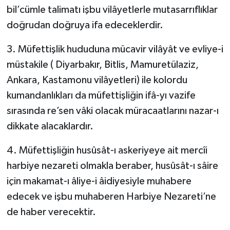
bil’cümle talimatı işbu vilâyetlerle mutasarrıflıklar
doğrudan doğruya ifa edeceklerdir.
3. Müfettişlik hududuna mücavir vilâyât ve evliye-i
müstakile ( Diyarbakır, Bitlis, Mamuretülaziz,
Ankara, Kastamonu vilâyetleri) ile kolordu
kumandanlıkları da müfettişliğin ifâ-yı vazife
sırasında re’sen vâki olacak müracaatlarını nazar-ı
dikkate alacaklardır.
4. Müfettişliğin husûsât-ı askeriyeye ait mercîi
harbiye nezareti olmakla beraber, husûsât-ı sâire
için makamat-ı âliye-i âidiyesiyle muhabere
edecek ve işbu muhaberen Harbiye Nezareti’ne
de haber verecektir.