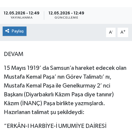
SPOR
12.05.2026 - 12:49
12.05.2026 - 12:49
YAYINLANMA
GÜNCELLEME
ULUSAL
Paylaş
-
+
A
A
İLÇELERİMİZ
DEVAM
RESMİ İLAN
15 Mayıs 1919’ da Samsun’a hareket edecek olan
Mustafa Kemal Paşa’ nın Görev Talimatı’ nı,
Mustafa Kemal Paşa ile Genelkurmay 2’ nci
Başkanı (Diyarbakırlı Kâzım Paşa diye tanınır)
Kâzım (İNANÇ) Paşa birlikte yazmışlardı.
Hazırlanan talimat şu şekildeydi:
“ERKÂN-I HARBİYE-İ UMUMİYE DAİRESİ