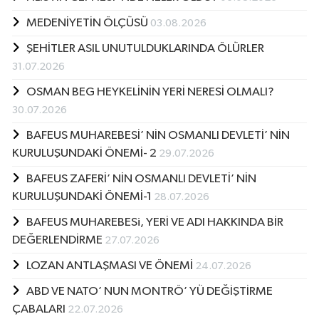
MEDENİYETİN ÖLÇÜSÜ
03.08.2026
ŞEHİTLER ASIL UNUTULDUKLARINDA ÖLÜRLER
31.07.2026
OSMAN BEG HEYKELİNİN YERİ NERESİ OLMALI?
30.07.2026
BAFEUS MUHAREBESİ’ NİN OSMANLI DEVLETİ’ NİN
KURULUŞUNDAKİ ÖNEMİ- 2
29.07.2026
BAFEUS ZAFERİ’ NİN OSMANLI DEVLETİ’ NİN
KURULUŞUNDAKİ ÖNEMİ-1
28.07.2026
BAFEUS MUHAREBESi, YERİ VE ADI HAKKINDA BİR
DEĞERLENDİRME
27.07.2026
LOZAN ANTLAŞMASI VE ÖNEMİ
24.07.2026
ABD VE NATO’ NUN MONTRÖ’ YÜ DEĞİŞTİRME
ÇABALARI
22.07.2026