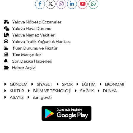
Yalova Nöbetçi Eczaneler
Yalova Hava Durumu
Yalova Namaz Vakitleri
Yalova Trafik Yoğunluk Haritası
Puan Durumu ve Fikstür
Tüm Manşetler
Son Dakika Haberleri
Haber Arşivi
GÜNDEM
SİYASET
SPOR
EĞİTİM
EKONOMİ
KÜLTÜR
BİLİM VE TEKNOLOJİ
SAĞLIK
DÜNYA
ASAYİŞ
ilan.gov.tr