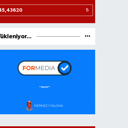
₺
ükleniyor...