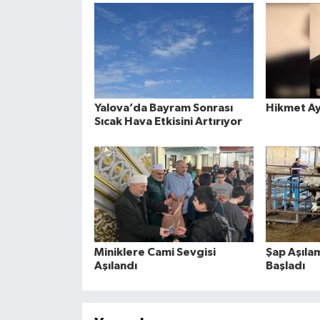
Yalova’da Bayram Sonrası
Hikmet Ay
Sıcak Hava Etkisini Artırıyor
Miniklere Cami Sevgisi
Şap Aşıla
Aşılandı
Başladı