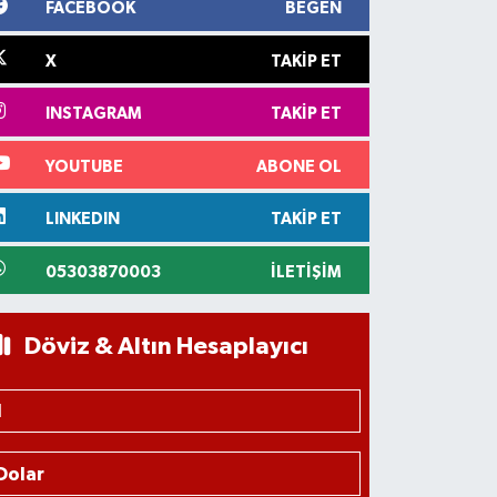
FACEBOOK
BEĞEN
X
TAKIP ET
INSTAGRAM
TAKIP ET
YOUTUBE
ABONE OL
LINKEDIN
TAKIP ET
05303870003
İLETIŞIM
Döviz & Altın Hesaplayıcı