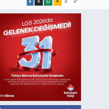
-
+
A
A