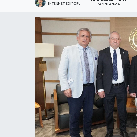
İNTERNET EDITÖRÜ
YAYINLANMA
SPOR
ULUSAL
İLÇELERİMİZ
RESMİ İLAN