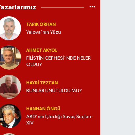
Yazarlarımız
TARIK ORHAN
Yalova'nın Yüzü
AHMET AKYOL
FİLİSTİN CEPHESİ’ NDE NELER
OLDU?
HAYRI TEZCAN
BUNLAR UNUTULDU MU?
HANNAN ÖNGÜ
ABD'nin İşlediği Savaş Suçları-
XIV