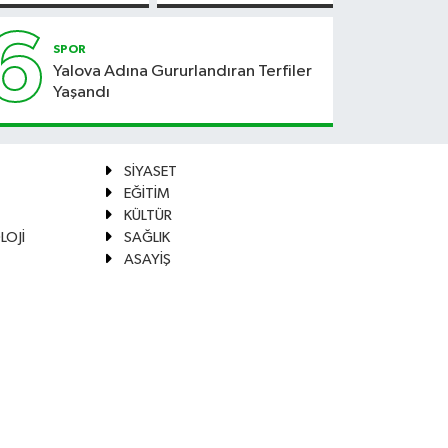
Güvenli
Hale
6
Geliyor
SPOR
Yalova Adına Gururlandıran Terfiler
Yaşandı
SİYASET
EĞİTİM
KÜLTÜR
LOJİ
SAĞLIK
ASAYİŞ