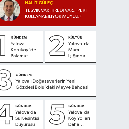
HALIT GÜLEÇ
TEŞVİK VAR, KREDİ VAR... PEKİ
KULLANABİLİYOR MUYUZ?
1
2
GÜNDEM
KÜLTÜR
Yalova
Yalova'da
Koruköy ’de
Mum
Palamut
Işığında
Sezonu
Konser
Heyecanı
Keyfi
3
GÜNDEM
Yalovalı Doğaseverlerin Yeni
Gözdesi Bolu'daki Meyve Bahçesi
4
5
GÜNDEM
GÜNDEM
Yalova’da
Yalova'da
Su Kesintisi
Köy Yolları
Duyurusu
Daha