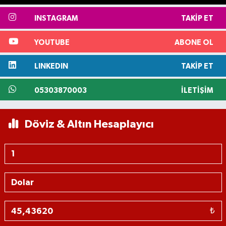
INSTAGRAM
TAKIP ET
YOUTUBE
ABONE OL
LINKEDIN
TAKIP ET
05303870003
İLETIŞIM
Döviz & Altın Hesaplayıcı
₺