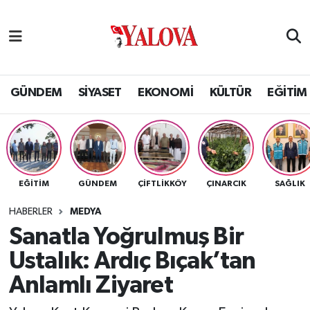
GÜNDEM
Yalova Nöbetçi Eczaneler
SİYASET
Yalova Hava Durumu
GÜNDEM
SİYASET
EKONOMİ
KÜLTÜR
EĞİTİM
EKONOMİ
Yalova Namaz Vakitleri
KÜLTÜR
Yalova Trafik Yoğunluk Haritası
EĞİTİM
GÜNDEM
ÇİFTLİKKÖY
ÇINARCIK
SAĞLIK
EĞİTİM
Puan Durumu ve Fikstür
HABERLER
MEDYA
BİLİM VE TEKNOLOJİ
Tüm Manşetler
Sanatla Yoğrulmuş Bir
Ustalık: Ardıç Bıçak’tan
ASAYİŞ
Son Dakika Haberleri
Anlamlı Ziyaret
SAĞLIK
Haber Arşivi