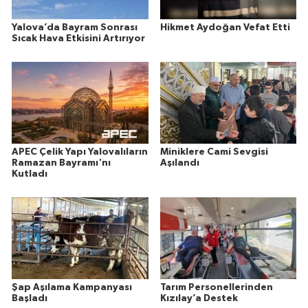
Yalova’da Bayram Sonrası
Hikmet Aydoğan Vefat Etti
Sıcak Hava Etkisini Artırıyor
APEC Çelik Yapı Yalovalıların
Miniklere Cami Sevgisi
Ramazan Bayramı'nı
Aşılandı
Kutladı
Şap Aşılama Kampanyası
Tarım Personellerinden
Başladı
Kızılay’a Destek