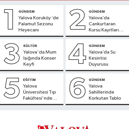
1
2
GÜNDEM
GÜNDEM
Yalova Koruköy ’de
Yalova’da
Palamut Sezonu
Cankurtaran
Heyecanı
Kursu Kayıtları
Başladı
3
4
KÜLTÜR
GÜNDEM
Yalova'da Mum
Yalova’da Su
Işığında Konser
Kesintisi
Keyfi
Duyurusu
5
6
EĞİTİM
GÜNDEM
Yalova
Yalova
Üniversitesi Tıp
Sahillerinde
Fakültesi'nde
Korkutan Tablo
Yeni Dönem