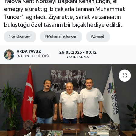
Yalova Kent Konseyi Başkanı Kenan Engin, el
emeğiyle ürettiği bıçaklarla tanınan Muhammet
SPOR
Tuncer’i ağırladı. Ziyarette, sanat ve zanaatin
buluştuğu özel tasarım bir bıçak hediye edildi.
ULUSAL
#Kent konseyi
#Muhammet tuncer
#Ziyaret
İLÇELERİMİZ
ARDA YAVUZ
26.05.2025 - 00:12
RESMİ İLAN
İNTERNET EDITÖRÜ
YAYINLANMA