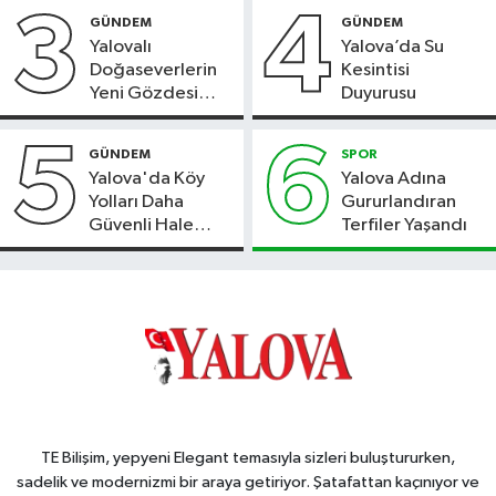
3
4
GÜNDEM
GÜNDEM
Yalovalı
Yalova’da Su
Doğaseverlerin
Kesintisi
Yeni Gözdesi
Duyurusu
Bolu'daki Meyve
Bahçesi
5
6
GÜNDEM
SPOR
Yalova'da Köy
Yalova Adına
Yolları Daha
Gururlandıran
Güvenli Hale
Terfiler Yaşandı
Geliyor
TE Bilişim, yepyeni Elegant temasıyla sizleri buluştururken,
sadelik ve modernizmi bir araya getiriyor. Şatafattan kaçınıyor ve