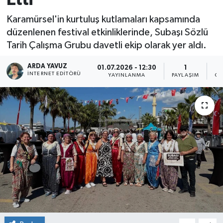
SPOR
Karamürsel'in kurtuluş kutlamaları kapsamında
düzenlenen festival etkinliklerinde, Subaşı Sözlü
ULUSAL
Tarih Çalışma Grubu davetli ekip olarak yer aldı.
ARDA YAVUZ
İLÇELERİMİZ
01.07.2026 - 12:30
1
İNTERNET EDITÖRÜ
YAYINLANMA
PAYLAŞIM
OK
RESMİ İLAN