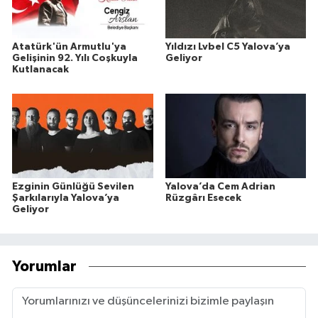
Atatürk'ün Armutlu'ya
Yıldızı Lvbel C5 Yalova’ya
Gelişinin 92. Yılı Coşkuyla
Geliyor
Kutlanacak
Ezginin Günlüğü Sevilen
Yalova’da Cem Adrian
Şarkılarıyla Yalova’ya
Rüzgârı Esecek
Geliyor
Yorumlar