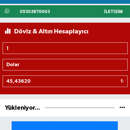
05303870003
İLETIŞIM
Döviz & Altın Hesaplayıcı
₺
Yükleniyor...