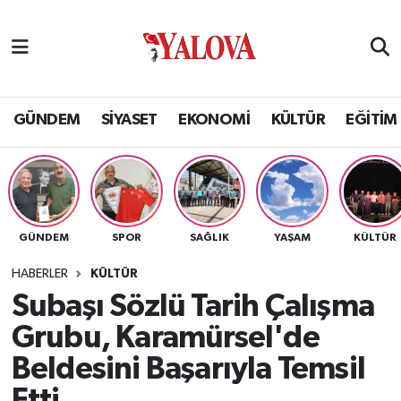
GÜNDEM
Yalova Nöbetçi Eczaneler
SİYASET
Yalova Hava Durumu
GÜNDEM
SİYASET
EKONOMİ
KÜLTÜR
EĞİTİM
EKONOMİ
Yalova Namaz Vakitleri
KÜLTÜR
Yalova Trafik Yoğunluk Haritası
GÜNDEM
SPOR
SAĞLIK
YAŞAM
KÜLTÜR
EĞİTİM
Puan Durumu ve Fikstür
HABERLER
KÜLTÜR
BİLİM VE TEKNOLOJİ
Tüm Manşetler
Subaşı Sözlü Tarih Çalışma
Grubu, Karamürsel'de
ASAYİŞ
Son Dakika Haberleri
Beldesini Başarıyla Temsil
SAĞLIK
Haber Arşivi
Etti