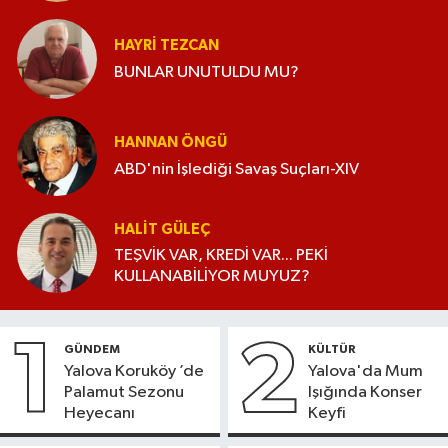
HAYRI TEZCAN
BUNLAR UNUTULDU MU?
HANNAN ÖNGÜ
ABD'nin İşlediği Savaş Suçları-XIV
HALIT GÜLEÇ
TEŞVİK VAR, KREDİ VAR... PEKİ
KULLANABİLİYOR MUYUZ?
1
2
GÜNDEM
KÜLTÜR
Yalova Koruköy ’de
Yalova'da Mum
Palamut Sezonu
Işığında Konser
Heyecanı
Keyfi