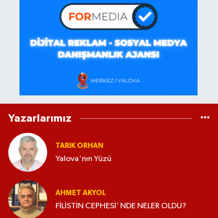
Yazarlarımız
TARIK ORHAN
Yalova'nın Yüzü
AHMET AKYOL
FİLİSTİN CEPHESİ’ NDE NELER OLDU?