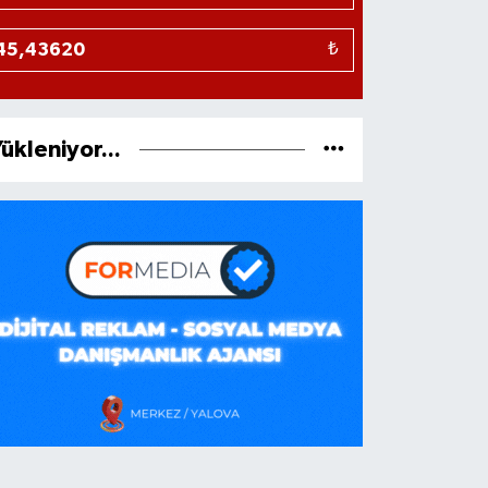
₺
ükleniyor...