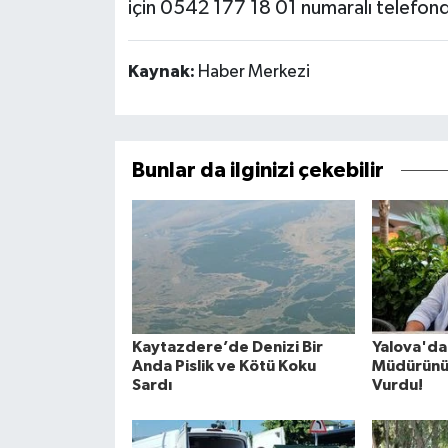
için 0542 177 18 01 numaralı telefondan
Kaynak:
Haber Merkezi
Bunlar da ilginizi çekebilir
Kaytazdere’de Denizi Bir
Yalova'da
Anda Pislik ve Kötü Koku
Müdürünü
Sardı
Vurdu!