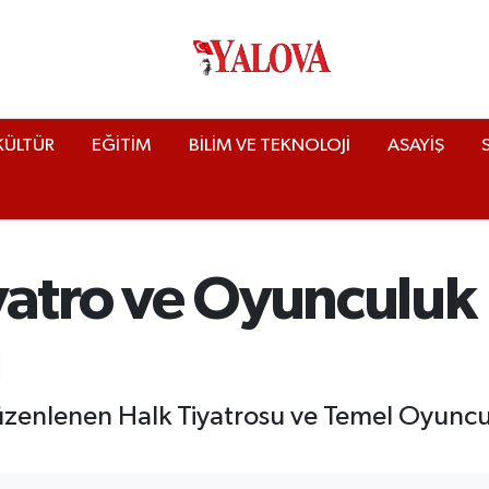
KÜLTÜR
EĞİTİM
BİLİM VE TEKNOLOJİ
ASAYİŞ
yatro ve Oyunculuk 
ı
üzenlenen Halk Tiyatrosu ve Temel Oyuncul