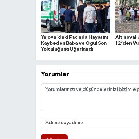
Yalova'daki Faciada Hayatını
Altınovalı
Kaybeden Baba ve Oğul Son
12’den Vu
Yolculuğuna Uğurlandı
Yorumlar