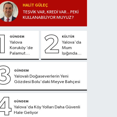
HALIT GÜLEÇ
TEŞVİK VAR, KREDİ VAR... PEKİ
KULLANABİLİYOR MUYUZ?
1
2
GÜNDEM
KÜLTÜR
Yalova
Yalova'da
Koruköy ’de
Mum
Palamut
Işığında
Sezonu
Konser
Heyecanı
Keyfi
3
GÜNDEM
Yalovalı Doğaseverlerin Yeni
Gözdesi Bolu'daki Meyve Bahçesi
4
GÜNDEM
Yalova'da Köy Yolları Daha Güvenli
Hale Geliyor