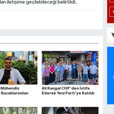
 iletişime geçilebileceği belirtildi.
Y
 Mühendis
Ali Kangal CHP'den İstifa
 Bacaklarından
Ederek Yeni Parti'ye Katıldı