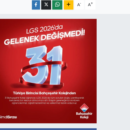
-
+
A
A