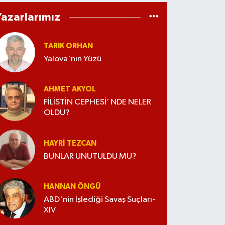
Yazarlarımız
TARIK ORHAN
Yalova'nın Yüzü
AHMET AKYOL
FİLİSTİN CEPHESİ’ NDE NELER
OLDU?
HAYRI TEZCAN
BUNLAR UNUTULDU MU?
HANNAN ÖNGÜ
ABD'nin İşlediği Savaş Suçları-
XIV