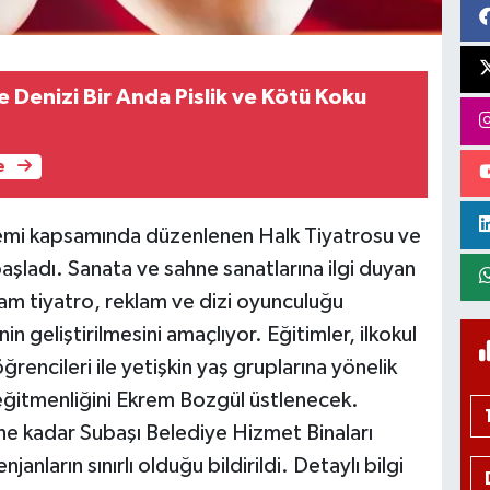
 Denizi Bir Anda Pislik ve Kötü Koku
e
nemi kapsamında düzenlenen Halk Tiyatrosu ve
başladı. Sanata ve sahne sanatlarına ilgi duyan
am tiyatro, reklam ve dizi oyunculuğu
n geliştirilmesini amaçlıyor. Eğitimler, ilkokul
öğrencileri ile yetişkin yaş gruplarına yönelik
eğitmenliğini Ekrem Bozgül üstlenecek.
e kadar Subaşı Belediye Hizmet Binaları
nların sınırlı olduğu bildirildi. Detaylı bilgi