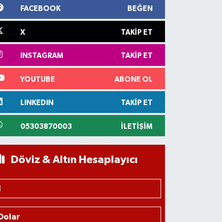
FACEBOOK
BEĞEN
X
TAKIP ET
INSTAGRAM
TAKIP ET
YOUTUBE
ABONE OL
LINKEDIN
TAKIP ET
05303870003
İLETIŞIM
Döviz & Altın Hesaplayıcı