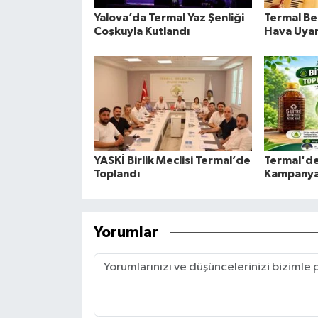
Yalova’da Termal Yaz Şenliği
Termal Be
Coşkuyla Kutlandı
Hava Uyar
YASKİ Birlik Meclisi Termal’de
Termal'de
Toplandı
Kampanya
Yorumlar