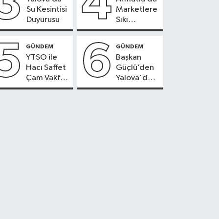
3
4
Su Kesintisi
Marketlere
Duyurusu
Sıkı
Denetim
5
6
GÜNDEM
GÜNDEM
YTSO ile
Başkan
Hacı Saffet
Güçlü’den
Çam Vakfı
Yalova'da
Güçlerini
OSB'ler
Birleştirdi
İçin Altyapı
ve Konut
Uyarısı