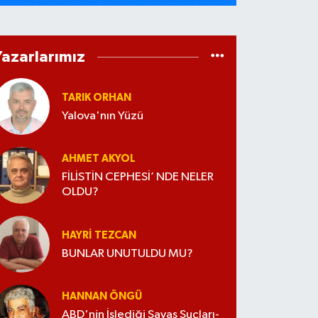
Yazarlarımız
TARIK ORHAN
Yalova'nın Yüzü
AHMET AKYOL
FİLİSTİN CEPHESİ’ NDE NELER
OLDU?
HAYRI TEZCAN
BUNLAR UNUTULDU MU?
HANNAN ÖNGÜ
ABD'nin İşlediği Savaş Suçları-