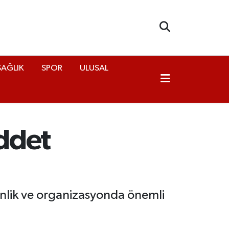
SAĞLIK
SPOR
ULUSAL
iddet
 şenlik ve organizasyonda önemli