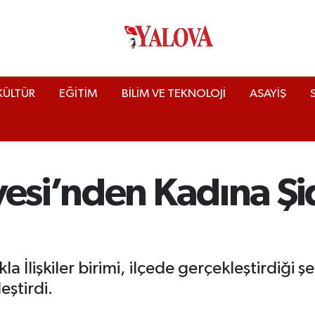
KÜLTÜR
EĞİTİM
BİLİM VE TEKNOLOJİ
ASAYİŞ
yesi’nden Kadına Ş
la İlişkiler birimi, ilçede gerçekleştirdiği
eştirdi.