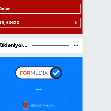
₺
ükleniyor...