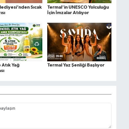
lediyesi’nden Sıcak
Termal'in UNESCO Yolculuğu
ısı
İçin İmzalar Atılıyor
 Atık Yağ
Termal Yaz Şenliği Başlıyor
sı