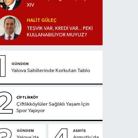
XIV
HALIT GÜLEÇ
TEŞVİK VAR, KREDİ VAR... PEKİ
KULLANABİLİYOR MUYUZ?
1
GÜNDEM
Yalova Sahillerinde Korkutan Tablo
2
ÇİFTLİKKÖY
Çiftlikköylüler Sağlıklı Yaşam İçin
Spor Yapıyor
GÜNDEM
ASAYİŞ
Yalova’da
Armutlu’da