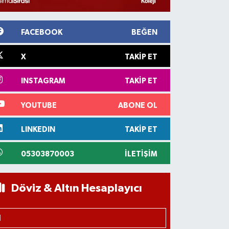
FACEBOOK
BEĞEN
X
TAKIP ET
INSTAGRAM
TAKIP ET
YOUTUBE
ABONE OL
LINKEDIN
TAKIP ET
05303870003
İLETIŞIM
Döviz & Altın Hesaplayıcı