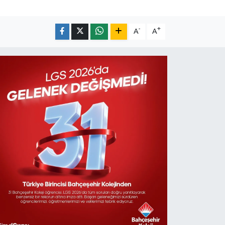
-
+
A
A