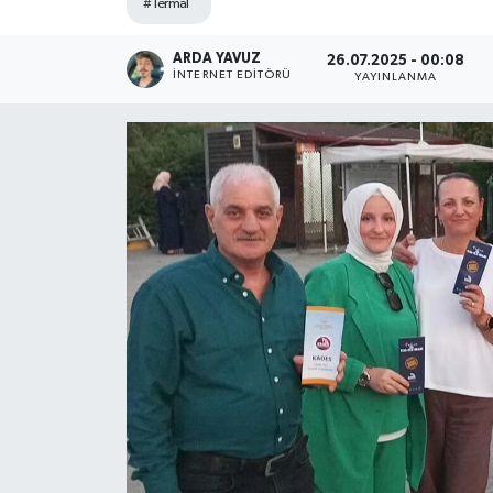
#Termal
SPOR
ARDA YAVUZ
26.07.2025 - 00:08
İNTERNET EDITÖRÜ
YAYINLANMA
ULUSAL
İLÇELERİMİZ
RESMİ İLAN