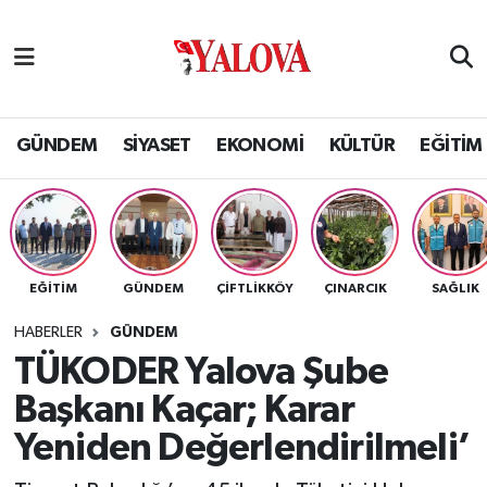
GÜNDEM
Yalova Nöbetçi Eczaneler
SİYASET
Yalova Hava Durumu
GÜNDEM
SİYASET
EKONOMİ
KÜLTÜR
EĞİTİM
EKONOMİ
Yalova Namaz Vakitleri
KÜLTÜR
Yalova Trafik Yoğunluk Haritası
EĞİTİM
GÜNDEM
ÇİFTLİKKÖY
ÇINARCIK
SAĞLIK
EĞİTİM
Puan Durumu ve Fikstür
HABERLER
GÜNDEM
BİLİM VE TEKNOLOJİ
Tüm Manşetler
TÜKODER Yalova Şube
Başkanı Kaçar; Karar
ASAYİŞ
Son Dakika Haberleri
Yeniden Değerlendirilmeli’
SAĞLIK
Haber Arşivi