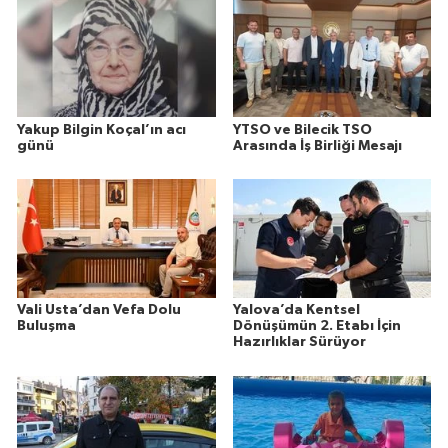
Yakup Bilgin Koçal’ın acı
YTSO ve Bilecik TSO
günü
Arasında İş Birliği Mesajı
Vali Usta’dan Vefa Dolu
Yalova’da Kentsel
Buluşma
Dönüşümün 2. Etabı İçin
Hazırlıklar Sürüyor