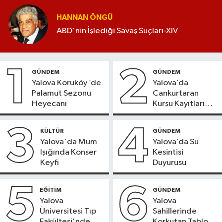
HANNAN ÖNGÜ
ABD'nin İşlediği Savaş Suçları-XIV
1
2
GÜNDEM
GÜNDEM
Yalova Koruköy ’de
Yalova’da
Palamut Sezonu
Cankurtaran
Heyecanı
Kursu Kayıtları
Başladı
3
4
KÜLTÜR
GÜNDEM
Yalova'da Mum
Yalova’da Su
Işığında Konser
Kesintisi
Keyfi
Duyurusu
5
6
EĞİTİM
GÜNDEM
Yalova
Yalova
Üniversitesi Tıp
Sahillerinde
Fakültesi'nde
Korkutan Tablo