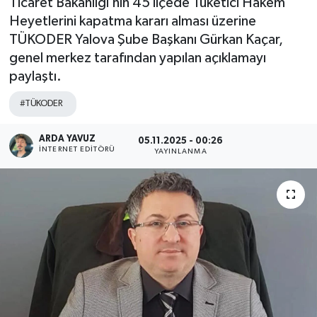
Ticaret Bakanlığı’nın 45 ilçede Tüketici Hakem
Heyetlerini kapatma kararı alması üzerine
SPOR
TÜKODER Yalova Şube Başkanı Gürkan Kaçar,
genel merkez tarafından yapılan açıklamayı
ULUSAL
paylaştı.
İLÇELERİMİZ
#TÜKODER
RESMİ İLAN
ARDA YAVUZ
05.11.2025 - 00:26
İNTERNET EDITÖRÜ
YAYINLANMA