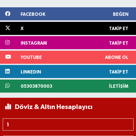
FACEBOOK
BEĞEN
X
TAKIP ET
INSTAGRAM
TAKIP ET
YOUTUBE
ABONE OL
LINKEDIN
TAKIP ET
05303870003
İLETIŞIM
Döviz & Altın Hesaplayıcı