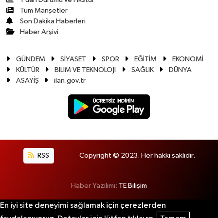
Tüm Manşetler
Son Dakika Haberleri
Haber Arşivi
GÜNDEM
SİYASET
SPOR
EĞİTİM
EKONOMİ
KÜLTÜR
BİLİM VE TEKNOLOJİ
SAĞLIK
DÜNYA
ASAYİŞ
ilan.gov.tr
RSS
Copyright © 2023. Her hakkı saklıdır.
Haber Yazılımı:
TE Bilişim
En iyi site deneyimi sağlamak için çerezlerden